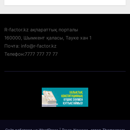
R-factor.kz ақпараттық порталы
160000, Шымкент қаласы, Тауке хан 1
Почта: info@r-factor.kz
Телефон:7777 777 77 77