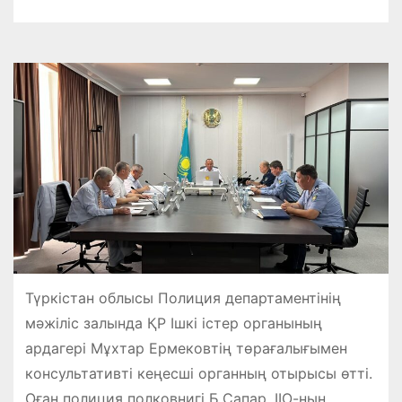
Түркістан облысы Полиция департаментінің
мәжіліс залында ҚР Ішкі істер органының
ардагері Мұхтар Ермековтің төрағалығымен
консультативті кеңесші органның отырысы өтті.
Оған полиция полковнигі Б.Сапар, ІІО-ның