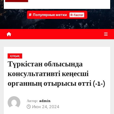
Популярные метки
R-facror
ҚҰҚЫҚ
Түркістан облысында
консультативті кеңесші
органның отырысы өтті (-1-)
Автор:
admin
Июн 24, 2024