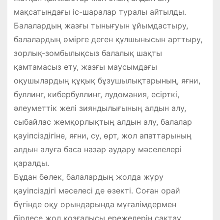
мақсатындағы іс-шаралар туралы айтылды.
Балалардың жазғы тынығуын ұйымдастыру,
балалардың өмірге деген құлшынысын арттыру,
зорлық-зомбылықсыз балалық шақты
қамтамасыз ету, жазғы маусымдағы
оқушылардың құқық бұзушылықтарының, яғни,
буллинг, кибербуллинг, лудомания, есірткі,
әлеуметтік желі зияндылығының алдын алу,
сыбайлас жемқорлықтың алдын алу, балалар
қауіпсіздігіне, яғни, су, өрт, жол апаттарының
алдын алуға баса назар аудару мәселелері
қаралды.
Бұдан бөлек, балалардың жолда жүру
қауіпсіздігі мәселесі де өзекті. Соған орай
бүгінде оқу орындарында мұғалімдермен
бірлесе жол қозғалысы ережелерін сақтау