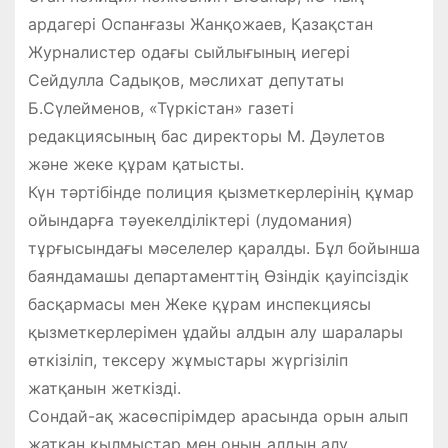
ардагері Оспанғазы Жанқожаев, Қазақстан
Журналистер одағы сыйлығының иегері
Сейдулла Садықов, мәслихат депутаты
Б.Сүлейменов, «Түркістан» газеті
редакциясының бас директоры М. Дәулетов
және жеке құрам қатысты.
Күн тәртібінде полиция қызметкерлерінің құмар
ойындарға тәуекелділіктері (лудомания)
тұрғысындағы мәселелер қаралды. Бұл бойынша
баяндамашы департаменттің Өзіндік қауіпсіздік
басқармасы мен Жеке құрам инспекциясы
қызметкерлерімен ұдайы алдын алу шаралары
өткізіліп, тексеру жұмыстары жүргізіліп
жатқанын жеткізді.
Сондай-ақ жасөспірімдер арасында орын алып
жатқан қылмыстар мен оның алдын алу