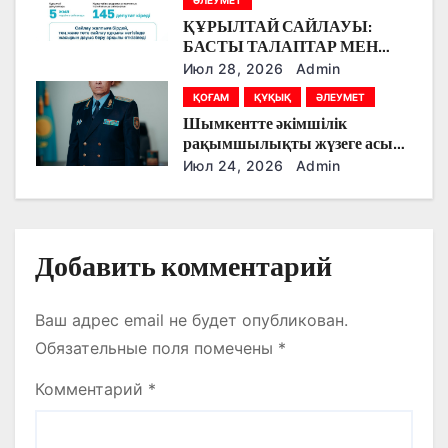
с
ӘЛЕУМЕТ
ҚҰРЫЛТАЙ САЙЛАУЫ:
я
БАСТЫ ТАЛАПТАР МЕН
ЕРЕКШЕЛІКТЕР
Июл 28, 2026
Admin
м
ҚОҒАМ
ҚҰҚЫҚ
ӘЛЕУМЕТ
Шымкентте әкімшілік
рақымшылықты жүзеге асыру
қорытындылары шығарылды
Июл 24, 2026
Admin
Добавить комментарий
Ваш адрес email не будет опубликован.
Обязательные поля помечены
*
Комментарий
*