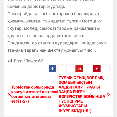
бойынша дәрістер жүргізді.
Осы орайда қазіргі жастар мен балалардың
қызығушылығын туындатып тұр­ған мотоцикл,
скутер, мопед, самокаттардың қаншалықты
қауіпті екеніне назарда ұстаған абзал.
Сондықтан да аталған құралдарды пайдалануға
ата-ана тарапынан шектеу қойылуы тиіс…
Post Views:
66
ТҰРМЫСТЫҚ ЗОРЛЫҚ-
Н
ЗОМБЫЛЫҚТЫҢ
Түркістан облысында
АЛДЫН АЛУ ТУРАЛЫ
а
консультативті кеңесші
ЗАҢҒА ЕНГЕН
органның отырысы
ӨЗГЕРІСТЕР БОЙЫНША
в
өтті (-2-)
ТҮСІНДІРМЕ
ЖҰМЫСТАРЫ
и
ЖҮРГІЗІЛДІ (-5-)