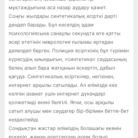
мұқтаждығына аса назар аудару қажет.
Соңғы жылдары синтетикалық есірткі дерті
дендеп барады. Бұл кеселдің адам
психологиясына санаулы секундта өте қатты
әсер ететінін неврология ғылымы ертеден
дәлелдеп берген. Полиция есірткінің бұл түрімен
күресудің қиындығын, «синтетика» саудасының
белең алып бара жатқанын ескертіп, дабыл
қағуда. Синтетикалық есірткілер, негізінен,
интернет арқылы сатылады. Ал елімізде кез
келген азамат үшін интернет дүкендері
қолжетімді екені белгілі. Яғни, осы арқылы
сатып алушы мен саудагер бір-бірімен бетпе-бет
кездеспейді.
Сондықтан жастар еліміздің болашағы екенін
ескеріп, жаман әдеттерден аулақ болып,