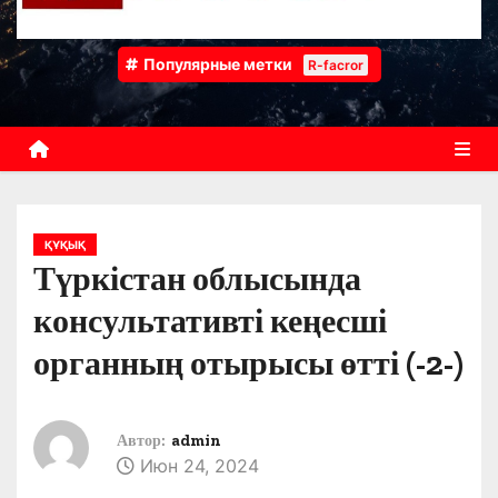
Популярные метки
R-facror
ҚҰҚЫҚ
Түркістан облысында
консультативті кеңесші
органның отырысы өтті (-2-)
Автор:
admin
Июн 24, 2024