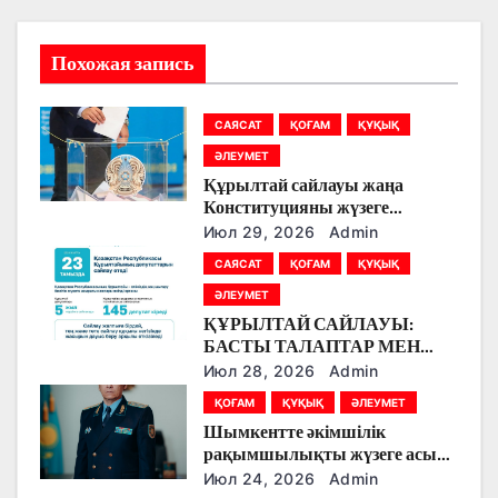
и
Похожая запись
я
п
САЯСАТ
ҚОҒАМ
ҚҰҚЫҚ
о
ӘЛЕУМЕТ
Құрылтай сайлауы жаңа
з
Конституцияны жүзеге
асырудың алғашқы кезеңі
Июл 29, 2026
Admin
а
болады
САЯСАТ
ҚОҒАМ
ҚҰҚЫҚ
п
ӘЛЕУМЕТ
ҚҰРЫЛТАЙ САЙЛАУЫ:
и
БАСТЫ ТАЛАПТАР МЕН
ЕРЕКШЕЛІКТЕР
Июл 28, 2026
Admin
с
ҚОҒАМ
ҚҰҚЫҚ
ӘЛЕУМЕТ
я
Шымкентте әкімшілік
рақымшылықты жүзеге асыру
м
қорытындылары шығарылды
Июл 24, 2026
Admin