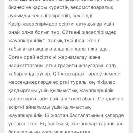
бизнесіне қарсы күрестің ведомствоаралық
ауқымды кешені әзірленіп, бекітілді.
Қазір жасөспірімдер есірткі сатушылар үшін
оңай олжа болып тұр. Өйткені жасөспірімдер
жауапкершілікті толық түсінбей, жеңіл
табылатын ақшаға алданып қалып жатады.
Соған орай есірткіні жарнамалау және
насихаттағаны, яғни графити жазуларын салу,
хабарландырулар, QR кодтарды тарату немесе
мессенджерлерде есірткі туралы оң пікірлер
қалдырғаны үшін қыл­­­­мыс­тық жауапкершілік
қарастыр­ылғанын айта кеткен абзал. Сондай-ақ
есірткі айналымы үшін қылмыстық
жауапкершілік 16 жастан басталатынын қаперде
ұстаған жөн. Ең бастысы, ата-аналар тарапынан
балаларының қосымша қаражатқа