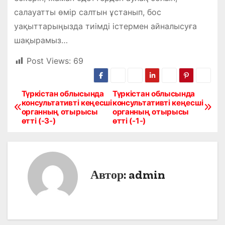
салауатты өмір салтын ұстанып, бос
уақыттарыңызда тиімді істермен айналысуға
шақырамыз…
Post Views:
69
Түркістан облысында
Түркістан облысында
Н
консультативті кеңесші
консультативті кеңесші
органның отырысы
органның отырысы
а
өтті (-3-)
өтті (-1-)
в
и
Автор:
admin
г
а
ц