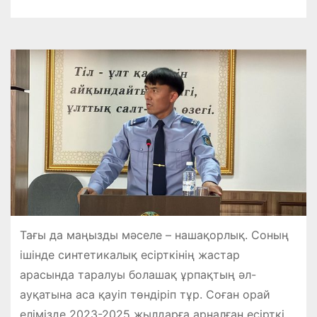
Тағы да маңызды мәселе – нашақорлық. Соның
ішінде синтетикалық есірткінің жастар
арасында таралуы болашақ ұрпақтың әл-
ауқатына аса қауіп төндіріп тұр. Соған орай
елімізде 2023-2025 жылдарға арналған есірткі