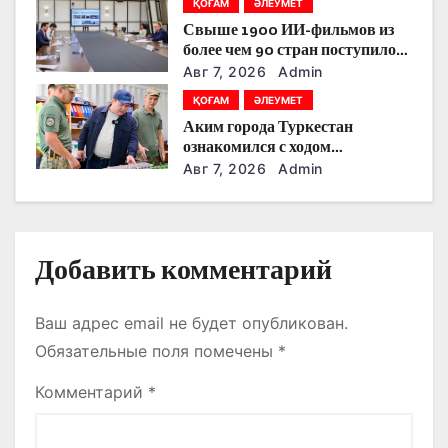
ҚОҒАМ
ӘЛЕУМЕТ
тоғыстырды
п
Свыше 1900 ИИ-фильмов из
более чем 90 стран поступило
и
на Astana AI Film Festival
Авг 7, 2026
Admin
с
ҚОҒАМ
ӘЛЕУМЕТ
Аким города Туркестан
я
ознакомился с ходом
строительства военного
Авг 7, 2026
Admin
м
городка Национальной гвардии
Добавить комментарий
Ваш адрес email не будет опубликован.
Обязательные поля помечены
*
Комментарий
*