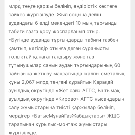
млрд теңге қаржы бөлініп, өндірістік кестеге
сәйкес жүргізілуде. Жыл соңына дейін
аудандағы 6 елді мекендегі 10 мың тұрғынды
табиғи газға қосу жоспарланып отыр.
«Бүгінде ауданда тұрғындарды табиғи газбен
қамтып, көгілдір отынға деген сұранысты
толықтай қанағаттандыру және газ
тұтынушылар санын аудан тұрғындарының 60
пайызына жеткізу мақсатында жалпы сметалық
құны 2,067 млрд теңгені құрайтын Қарақай
ауылдық округінде «Жетісай» АГТС, Ынтымақ
ауылдық округінде «Кирово» АГТС нысандарын
салу жұмыстарына тиісті қаржылар бөлініп,
мердігер «БатысМұнайГазЖабдықтары» ЖШС
тарапынан құрылыс-монтаж жұмыстары
жүргізілуде.