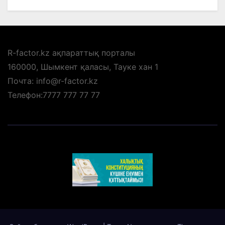
R-factor.kz ақпараттық порталы
160000, Шымкент қаласы, Тауке хан 1
Почта: info@r-factor.kz
Телефон:7777 777 77 77