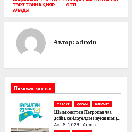
ТӨРТ ТОННА ҚИЯР
ӨТТІ
в
АЛАДЫ
и
г
Автор:
admin
а
ц
и
я
Похожая запись
п
о
САЯСАТ
ҚОҒАМ
ӘЛЕУМЕТ
Шымкенттен Петропавлға
з
дейін: сайлауалды науқанның
кезекті күнінде партияларды
Авг 8, 2026
Admin
а
қандай тақырыптар