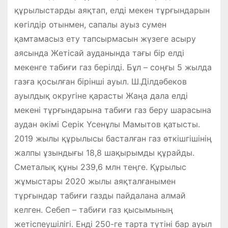
құрылыстарды аяқтап, елді мекен тұрғындарын
көгілдір отынмен, сапалы ауыз сумен
қамтамасыз ету тапсырмасын жүзеге асыру
аясында Жетісай ауданында тағы бір елді
мекенге табиғи газ берілді. Бұл – соңғы 5 жылда
газға қосылған бірінші ауыл. Ш.Ділдәбеков
ауылдық округіне қарасты Жаңа дала елді
мекені тұрғындарына табиғи газ беру шарасына
аудан әкімі Серік Үсенұлы Мамытов қатысты.
2019 жылы құрылысы басталған газ өткішгішінің
жалпы ұзындығы 18,8 шақырымды құрайды.
Сметалық құны 239,6 млн теңге. Құрылыс
жұмыстары 2020 жылы аяқталғанымен
тұрғындар табиғи газды пайдалана алмай
келген. Себеп – табиғи газ қысымының
жетіспеушілігі. Енді 250-ге тарта түтіні бар ауыл