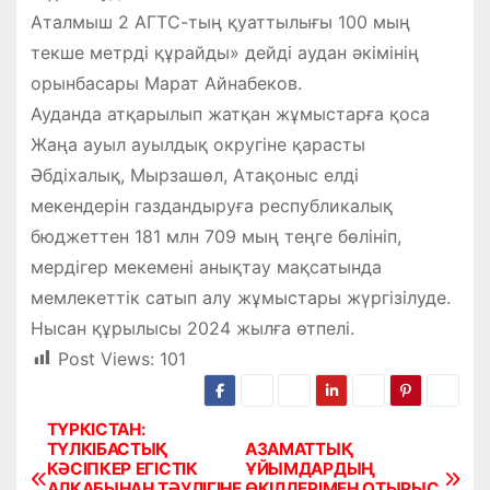
Аталмыш 2 АГТС-тың қуаттылығы 100 мың
текше метрді құрайды» дейді аудан әкімінің
орынбасары Марат Айнабеков.
Ауданда атқарылып жатқан жұмыстарға қоса
Жаңа ауыл ауылдық округіне қарасты
Әбдіхалық, Мырзашөл, Атақоныс елді
мекендерін газдандыруға республикалық
бюджеттен 181 млн 709 мың теңге бөлініп,
мердігер мекемені анықтау мақсатында
мемлекеттік сатып алу жұмыстары жүргізілуде.
Нысан құрылысы 2024 жылға өтпелі.
Post Views:
101
ТҮРКІСТАН:
Н
ТҮЛКІБАСТЫҚ
АЗАМАТТЫҚ
КӘСІПКЕР ЕГІСТІК
ҰЙЫМДАРДЫҢ
а
АЛҚАБЫНАН ТӘУЛІГІНЕ
ӨКІЛДЕРІМЕН ОТЫРЫС