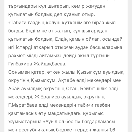
тұрғындары күл шығарып, көмір жағудан
құтылатын болдық деп қуанып отыр.
«Табиғи газдың келуін күткенімізге біраз жыл
болды. Енді міне от жағып, күл шығарудан
құтылатын болдық. Елдің қамын ойлап, осындай
игі істерді атқарып отырған аудан басшыларына
рахметімізді айтамыз» дейді акыл тұрғыны
Гүлбахира Жайдақбаева.
Сонымен қатар, өткен жылы Қызылқұм ауылдық
округінің Қызылқұм, Ақтөбе елді мекендері мен
Абай ауылдық округінің Отан, Бейбітшілік елді
мекендері, Ж.Ералиев ауылдық округінің
Ғ.Мұратбаев елді мекендерін табиғи газбен
қамтамасыз ету мақсатындағы құрылыс
жұмыстарына «Ауыл ел бесігі» бағдарламасы
мен республикалық бюджеттерден жалпы 1,6