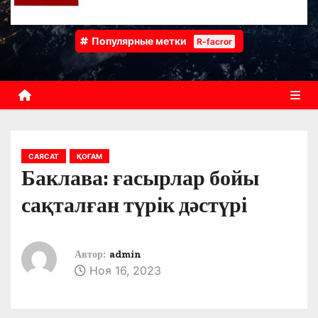
Популярные метки
R-facror
САЯСАТ
ҚОҒАМ
Баклава: ғасырлар бойы
сақталған түрік дәстүрі
Автор:
admin
Ноя 16, 2023