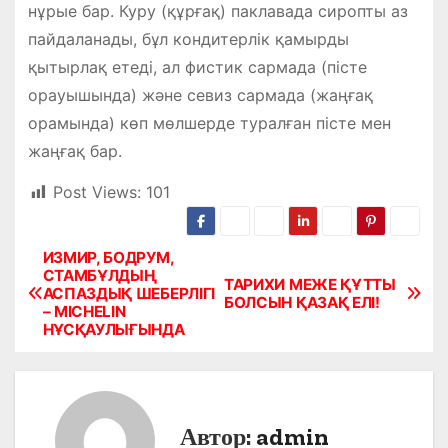
нұрые бар. Куру (құрғақ) паклавада сиропты аз
пайдаланады, бұл кондитерлік қамырды
қытырлақ етеді, ал фистик сармада (пісте
орауышында) және севиз сармада (жаңғақ
орамында) көп мөлшерде туралған пісте мен
жаңғақ бар.
Post Views:
101
ИЗМИР, БОДРУМ,
Н
СТАМБҰЛДЫҢ
ТАРИХИ МЕЖЕ ҚҰТТЫ
АСПАЗДЫҚ ШЕБЕРЛІГІ
а
БОЛСЫН ҚАЗАҚ ЕЛІ!
– MICHELIN
НҰСҚАУЛЫҒЫНДА
в
и
г
Автор:
admin