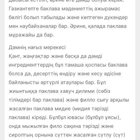
Газиантепте баклава мәдениеттің ажырамас
бөлігі болып табылады және көптеген дүкендер
мен наубайханалар бар. Әрине, қалада паклава
мұражайы да бар.
Дәмнің нағыз мерекесі
Қант, жаңғақтар және басқа да дәмді
ингредиенттердің бұл тамаша қоспасы баклава
болса да, десерттің өндіру және кесу әдісіне
байланысты әртүрлі атаулары бар. Бұл
жиынтыққа паклава хавуч дилими (сәбіз
тілімдері бар паклава) және филло сығу арқылы
жасалған паклава мидие (мидия тәрізді
паклава) кіреді. Бұлбұл ювасы (бұлбұл ұясы),
онда мыжылған фило сақина тәрізді және
сироптың орнына сүттен жасалған сүтлу (сүт)