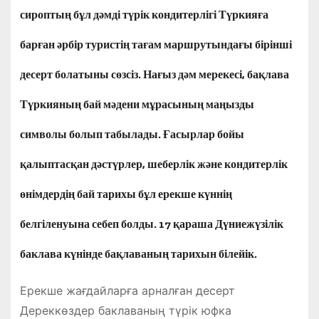
сироптың бұл дәмді түрік кондитерлігі Түркияға
барған әрбір туристің тағам маршрутындағы бірінші
десерт болатыны сөзсіз. Нағыз дәм мерекесі, бақлава
Түркияның бай мәдени мұрасының маңызды
символы болып табылады. Ғасырлар бойы
қалыптасқан дәстүрлер, шеберлік және кондитерлік
өнімдердің бай тарихы бұл ерекше күннің
белгіленуына себеп болды. 17 қараша Дүниежүзілік
баклава күнінде бақлаваның тарихын білейік.
Ерекше жағдайларға арналған десерт
Дереккөздер баклаваның түрік юфка