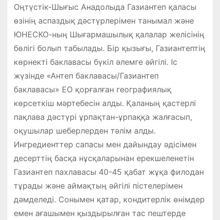
Оңтүстік-Шығыс Анадолыда Газиантеп қаласы
өзінің аспаздық дәстүрлерімен танымал және
ЮНЕСКО-ның Шығармашылық қалалар желісінің
бөлігі болып табылады. Бір қызығы, Газиантептің
көрнекті баклавасы бүкіл әлемге әйгілі. Іс
жүзінде «Антеп баклавасы/Газиантеп
баклавасы» ЕО қорғалған географиялық
көрсеткіш мәртебесін алды. Қаланың қастерлі
пақлава дәстүрі ұрпақтан-ұрпаққа жалғасып,
оқушылар шеберлерден тәлім алды.
Ингредиенттер сапасы мен дайындау әдісімен
десерттің басқа нұсқаларынан ерекшеленетін
Газиантеп пахлавасы 40-45 қабат жұқа филодан
тұрады және аймақтың әйгілі пістелерімен
дәмделеді. Сонымен қатар, кондитерлік өнімдер
емен ағашымен қыздырылған тас пештерде