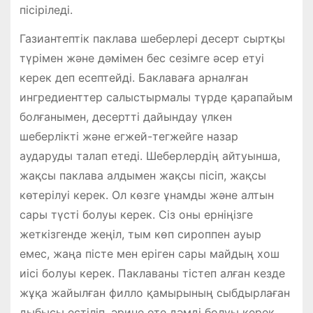
пісіріледі.
Газиантептік паклава шеберлері десерт сыртқы
түрімен және дәмімен бес сезімге әсер етуі
керек деп есептейді. Баклаваға арналған
ингредиенттер салыстырмалы түрде қарапайым
болғанымен, десертті дайындау үлкен
шеберлікті және егжей-тегжейге назар
аударуды талап етеді. Шеберлердің айтуынша,
жақсы паклава алдымен жақсы пісіп, жақсы
көтерілуі керек. Ол көзге ұнамды және алтын
сары түсті болуы керек. Сіз оны ерніңізге
жеткізгенде жеңіл, тым көп сироппен ауыр
емес, жаңа пісте мен еріген сары майдың хош
иісі болуы керек. Паклаваны тістеп алған кезде
жұқа жайылған филло қамырының сыбдырлаған
дыбысы естіліп, әрине өте дәмді болуы керек.