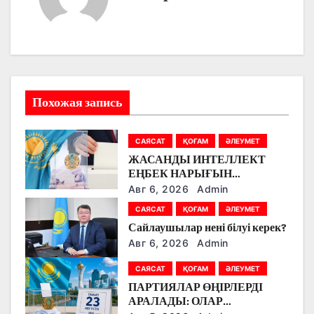
а
ц
и
я
Похожая запись
п
САЯСАТ
ҚОҒАМ
ӘЛЕУМЕТ
о
ЖАСАНДЫ ИНТЕЛЛЕКТ
ЕҢБЕК НАРЫҒЫН
з
ӨЗГЕРТУДЕ: ПАРТИЯЛАР
Авг 6, 2026
Admin
БІЛІМ БЕРУ МЕН БОЛАШАҚ
а
САЯСАТ
ҚОҒАМ
ӘЛЕУМЕТ
МАМАНДЫҚТАРДЫ
Сайлаушылар нені білуі керек?
ТАЛҚЫЛАДЫ
п
Авг 6, 2026
Admin
и
САЯСАТ
ҚОҒАМ
ӘЛЕУМЕТ
ПАРТИЯЛАР ӨҢІРЛЕРДІ
с
АРАЛАДЫ: ОЛАР