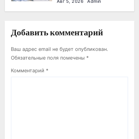
ДӘРІГЕРЛЕРМЕН,
я
Авг 5, 2026
Admin
ЖҰМЫСШЫЛАРМЕН,
ФЕРМЕРЛЕРМЕН ЖӘНЕ
м
СТУДЕНТТЕРМЕН НЕ
ТУРАЛЫ СӨЙЛЕСТІ?
Добавить комментарий
Ваш адрес email не будет опубликован.
Обязательные поля помечены
*
Комментарий
*