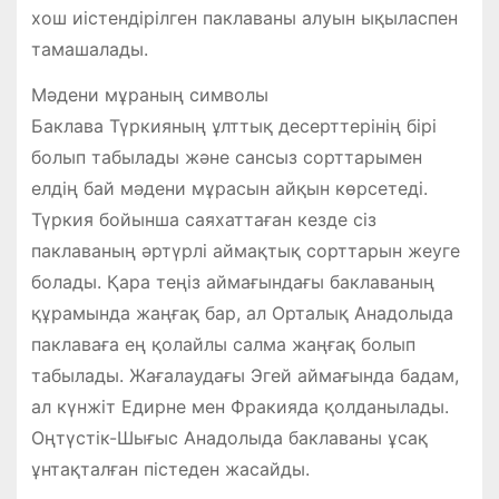
хош иістендірілген паклаваны алуын ықыласпен
тамашалады.
Мәдени мұраның символы
Баклава Түркияның ұлттық десерттерінің бірі
болып табылады және сансыз сорттарымен
елдің бай мәдени мұрасын айқын көрсетеді.
Түркия бойынша саяхаттаған кезде сіз
паклаваның әртүрлі аймақтық сорттарын жеуге
болады. Қара теңіз аймағындағы баклаваның
құрамында жаңғақ бар, ал Орталық Анадолыда
паклаваға ең қолайлы салма жаңғақ болып
табылады. Жағалаудағы Эгей аймағында бадам,
ал күнжіт Едирне мен Фракияда қолданылады.
Оңтүстік-Шығыс Анадолыда баклаваны ұсақ
ұнтақталған пістеден жасайды.