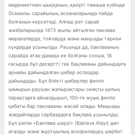
мәдениетінен шыққанын, қазіргі тамаша күйінде
Османлы сарайының асханаларында пайда
болғанын көрсетеді. Алғаш рет сарай
жазбаларында 1473 жылы айтылған паклава
мерекелерде, тойларда және маңызды тарихи
күндерде ұсынылды. Расында да, öаклаваның
сарайда атақ-даңққа ие болғаны сонша, 18
ғасырда бұл десертті тек бақлаваны дайындауға
арнайы дайындалған шебер аспаздар
дайындады. Бұл білікті шеберлер филло
қамырын раушан жапырақтары сияқты қалың
парақтарға айналдырып, 100-ге жуық филло
қабаты бар паклаваны жасай алады. Маңызды
жағдайларда сарбаздарға бақлава ұсынылды.
Бұл рәсім «Баклава шеруі» (Baklava Alayı) деп
аталды және жұртшылық әскерилердің шербет