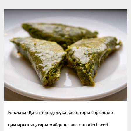
Баклава. Қағаз тәрізді жұқа қабаттары бар филло
қамырының, сары майдың және хош иісті тәтті