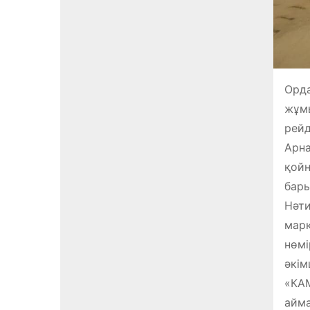
Орда
жұмы
рейд
Арна
қойн
бары
Нәти
марк
нөмі
әкім
«КАМ
айма