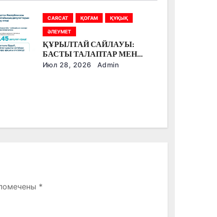
САЯСАТ
ҚОҒАМ
ҚҰҚЫҚ
ӘЛЕУМЕТ
ҚҰРЫЛТАЙ САЙЛАУЫ:
БАСТЫ ТАЛАПТАР МЕН
ЕРЕКШЕЛІКТЕР
Июл 28, 2026
Admin
 помечены
*