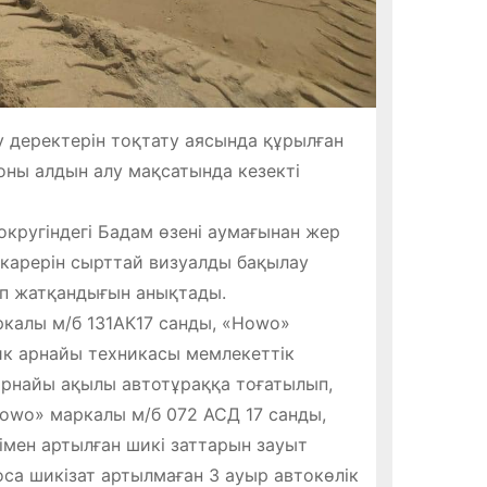
 деректерін тоқтату аясында құрылған
ны алдын алу мақсатында кезекті
округіндегі Бадам өзені аумағынан жер
карерін сырттай визуалды бақылау
ап жатқандығын анықтады.
ркалы м/б 131АК17 санды, «Howo»
ик арнайы техникасы мемлекеттік
арнайы ақылы автотұраққа тоғатылып,
Howo» маркалы м/б 072 АСД 17 санды,
імен артылған шикі заттарын зауыт
оса шикізат артылмаған 3 ауыр автокөлік