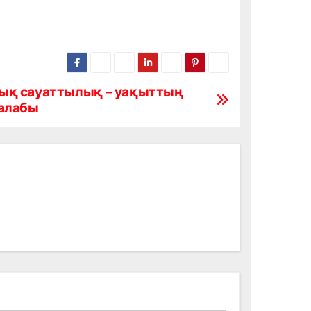
ық сауаттылық – уақыттың
талабы