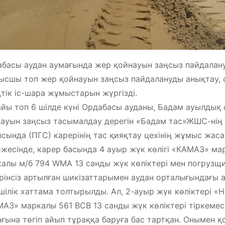
басы аудан аумағында жер қойнауын заңсыз пайдалану
сшы топ жер қойнауын заңсыз пайдалануды анықтау, о
тік іс-шара жұмыстарын жүргізді.
йы топ 6 шілде күні Ордабасы ауданы, Бадам ауылдық 
ауын заңсыз тасымалдау дерегін «Бадам тас»ЖШС-нің 
сында (ПГС) карерінің тас қияқтау цехінің жұмыс жас
жесінде, карер басында 4 ауыр жүк көлігі «КАМАЗ» ма
алы м/б 794 WMA 13 санды жүк көліктері мен погрузщ
рінсіз артылған шикізаттарымен аудан орталығындағы 
шілік хаттама толтырылды. Ал, 2-ауыр жүк көліктері «
АЗ» маркалы 561 BCB 13 санды жүк көліктері тіркемес
ғына төгіп айып тұраққа баруға бас тартқан. Онымен қ