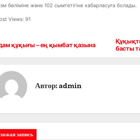
зм бөліміне және 102 сымтетігіне хабарласуға болады.
ost Views:
91
Құқықт
дам құқығы – ең қымбат қазына
басты 
Автор:
admin
хожая запись