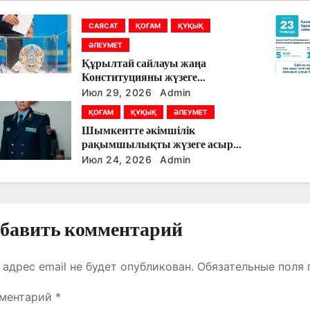
САЯСАТ
ҚОҒАМ
ҚҰҚЫҚ
ӘЛЕУМЕТ
Құрылтай сайлауы жаңа
Конституцияны жүзеге
асырудың алғашқы кезеңі
Июл 29, 2026
Admin
болады
ҚОҒАМ
ҚҰҚЫҚ
ӘЛЕУМЕТ
Шымкентте әкімшілік
рақымшылықты жүзеге асыру
қорытындылары шығарылды
Июл 24, 2026
Admin
бавить комментарий
 адрес email не будет опубликован.
Обязательные поля
ментарий
*