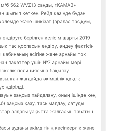
 м/б 562 WVZ13 санды, «КАМАЗ»
н шығып кеткен. Рейд кезінде бұдан
көлемде және шикізат (аралас тас,құм,
 өндіруге берілген келісім шарты 2019
қ тас қоспасын өндіру, өңдеу фактісін
 кабинаның есігіне және арнайы ток
ан пакеттер үшін №7 арнайы мөрі
аскелік полициясына бақылау
зылған жағдайда әкімшілік құқық
індірілді.
ауын заңсыз пайдалану, оның ішінде кең
б) заңсыз қазу, тасымалдау, сатуды
стар алдағы уақытта жалғасын табатын
сы ауданы әкімдігінің кәсіпкерлік және