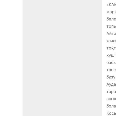
«КАМ
марк
бөле
топы
Айта
жылы
тоқт
күші
басы
тапс
бұзу
Ауда
тара
анық
бола
Қосы