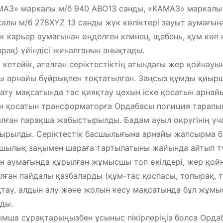
АЗ» маркалы м/б 940 АВО13 санды, «КАМАЗ» маркалы
алы м/б 278XYZ 13 санды жүк көліктері зауыт аумағына
к карьер аумағынан өңделген клинец, щебень, құм көп 
рақ) үйіндісі жиналғанын анықтады.
 кетейік, аталған серіктестіктің атындағы жер қойнауын
 арнайы бұйрықпен тоқтатылған. Заңсыз құмды қиыршы
ату мақсатында тас қияқтау цехын іске қосатын арнайы
н қосатын трансформаторға Ордабасы полиция тарапын
лған парақша жабыстырылды. Бадам ауыл округінің уч
ырылды. Серіктестік басшылығына арнайы жапсырма бұ
шылық заңымен шараға тартылатыны жайында айтып түс
н аумағында құрылған жұмысшы топ өкілдері, жер қойн
лған пайдалы қазбаларды (құм-тас қоспасы, топырақ, т.
тау, алдын алу және жолын кесу мақсатында бұл жұмы
ды.
мша сұрақтарыңызбен ұсыныс пікірлеріңіз болса Ордаба