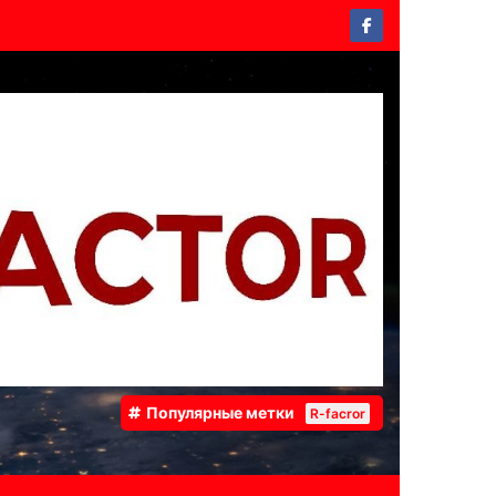
Популярные метки
R-facror