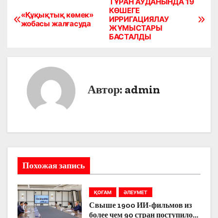
ТҰРАН АУДАНЫНДА 19
Н
КӨШЕГЕ
«Құқықтық көмек»
ИРРИГАЦИЯЛАУ
а
жобасы жалғасуда
ЖҰМЫСТАРЫ
БАСТАЛДЫ
в
и
г
Автор:
admin
а
ц
и
я
Похожая запись
п
ҚОҒАМ
ӘЛЕУМЕТ
о
Свыше 1900 ИИ-фильмов из
более чем 90 стран поступило