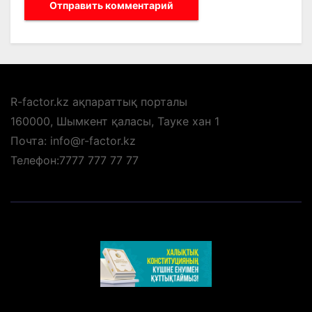
R-factor.kz ақпараттық порталы
160000, Шымкент қаласы, Тауке хан 1
Почта: info@r-factor.kz
Телефон:7777 777 77 77