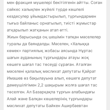
мен фракция мүшелері бекітілгенін айтты. Соған
сәйкес халықпен жүйелі түрде көшпелі
кездесулер ұйымдастырылып, тұрғындармен
тығыз байланыс орнатылып, тиісті жұмыстар
атқарылып жатқанын атап өтті.
Жиын барысында оң шешімін тапқан мәселелер
туралы да баяндалды. Мәселен, «Халыққа
көмек» партиялық жобасы аясында Нұртас
шағын ауданының тұрғындары атауы жоқ
көшеге шағал тас төсеуді сұраған. Аталған
мәселені қалалық мәслихат депутаты Қайрат
Имашев өз бақылауына алып, көшеге депутат
демеушілігімен 2,2 шақырым жолға шағал тас
төселген. Ал Базарқақпа тұрғын алабындағы
Алай және Балқан көшелерінің тұрғындары
мәслихат депутаты Байкен Аширбаевтан