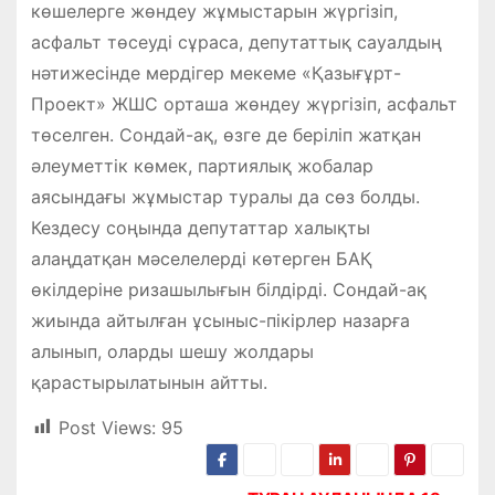
көшелерге жөндеу жұмыстарын жүргізіп,
асфальт төсеуді сұраса, депутаттық сауалдың
нәтижесінде мердігер мекеме «Қазығұрт-
Проект» ЖШС орташа жөндеу жүргізіп, асфальт
төселген. Сондай-ақ, өзге де беріліп жатқан
әлеуметтік көмек, партиялық жобалар
аясындағы жұмыстар туралы да сөз болды.
Кездесу соңында депутаттар халықты
алаңдатқан мәселелерді көтерген БАҚ
өкілдеріне ризашылығын білдірді. Сондай-ақ
жиында айтылған ұсыныс-пікірлер назарға
алынып, оларды шешу жолдары
қарастырылатынын айтты.
Post Views:
95