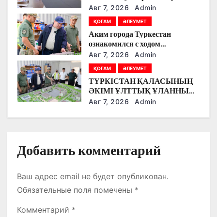
з
на Astana AI Film Festival
Авг 7, 2026
Admin
а
ҚОҒАМ
ӘЛЕУМЕТ
Аким города Туркестан
п
ознакомился с ходом
строительства военного
Авг 7, 2026
Admin
и
городка Национальной гвардии
ҚОҒАМ
ӘЛЕУМЕТ
с
ТҮРКІСТАН ҚАЛАСЫНЫҢ
ӘКІМІ ҰЛТТЫҚ ҰЛАННЫҢ
я
ЖАҢА ӘСКЕРИ
Авг 7, 2026
Admin
ҚАЛАШЫҒЫНЫҢ
м
ҚҰРЫЛЫС БАРЫСЫМЕН
ТАНЫСТЫ.
Добавить комментарий
Ваш адрес email не будет опубликован.
Обязательные поля помечены
*
Комментарий
*