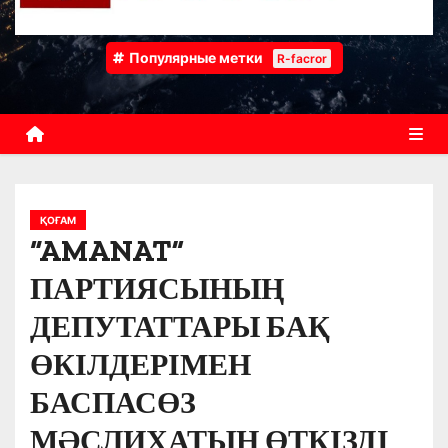
Популярные метки
R-facror
ҚОҒАМ
“AMANAT”
ПАРТИЯСЫНЫҢ
ДЕПУТАТТАРЫ БАҚ
ӨКІЛДЕРІМЕН
БАСПАСӨЗ
МӘСЛИХАТЫН ӨТКІЗДІ