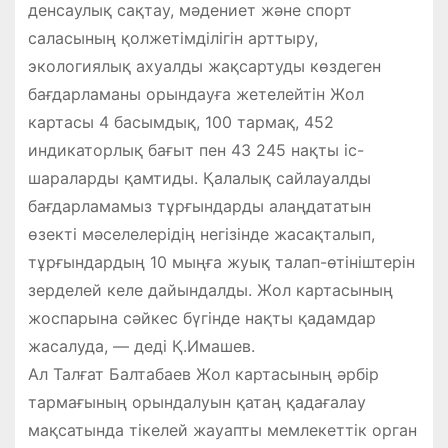
денсаулық сақтау, мәдениет және спорт
саласының қолжетімділігін арттыру,
экологиялық ахуалды жақсартуды көздеген
бағдарламаны орындауға жетелейтін Жол
картасы 4 басымдық, 100 тармақ, 452
индикаторлық бағыт пен 43 245 нақты іс-
шараларды қамтиды. Қалалық сайлауалды
бағдарламамыз тұрғындарды алаңдататын
өзекті мәселелерідің негізінде жасақталып,
тұрғындардың 10 мыңға жуық талап-өтініштерін
зерделей келе дайындалды. Жол картасының
жоспарына сәйкес бүгінде нақты қадамдар
жасалуда, — деді Қ.Имашев.
Ал Талғат Балтабаев Жол картасының әрбір
тармағының орындалуын қатаң қадағалау
мақсатында тікелей жауапты мемлекеттік орган