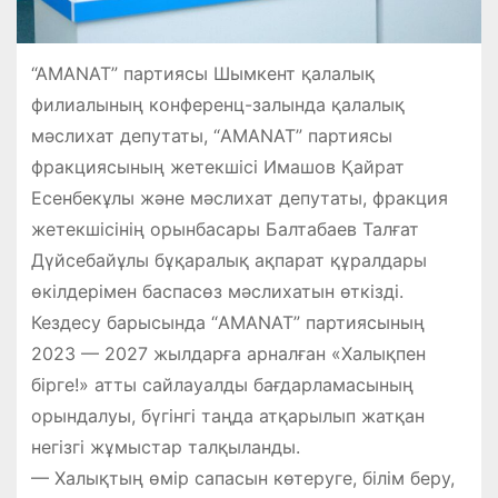
“AMANAT” партиясы Шымкент қалалық
филиалының конференц-залында қалалық
мәслихат депутаты, “AMANAT” партиясы
фракциясының жетекшісі Имашов Қайрат
Есенбекұлы және мәслихат депутаты, фракция
жетекшісінің орынбасары Балтабаев Талғат
Дүйсебайұлы бұқаралық ақпарат құралдары
өкілдерімен баспасөз мәслихатын өткізді.
Кездесу барысында “AMANAT” партиясының
2023 — 2027 жылдарға арналған «Халықпен
бірге!» атты сайлауалды бағдарламасының
орындалуы, бүгінгі таңда атқарылып жатқан
негізгі жұмыстар талқыланды.
— Халықтың өмір сапасын көтеруге, білім беру,