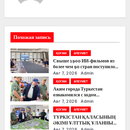
ц
и
я
Похожая запись
п
о
ҚОҒАМ
ӘЛЕУМЕТ
Свыше 1900 ИИ-фильмов из
з
более чем 90 стран поступило
на Astana AI Film Festival
Авг 7, 2026
Admin
а
ҚОҒАМ
ӘЛЕУМЕТ
п
Аким города Туркестан
ознакомился с ходом
и
строительства военного
Авг 7, 2026
Admin
городка Национальной гвардии
с
ҚОҒАМ
ӘЛЕУМЕТ
ТҮРКІСТАН ҚАЛАСЫНЫҢ
я
ӘКІМІ ҰЛТТЫҚ ҰЛАННЫҢ
ЖАҢА ӘСКЕРИ
Авг 7, 2026
Admin