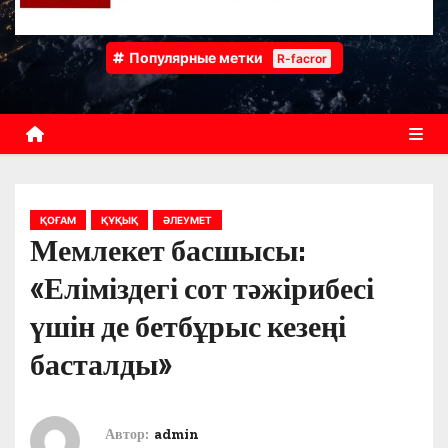
Популярные метки
R-facror
ҚОҒАМ
ҚҰҚЫҚ
ӘЛЕУМЕТ
Мемлекет басшысы:
«Еліміздегі сот тәжірибесі
үшін де бетбұрыс кезеңі
басталды»
Автор:
admin