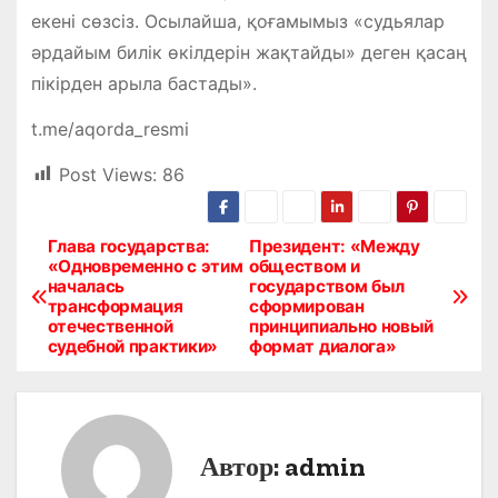
екені сөзсіз. Осылайша, қоғамымыз «судьялар
әрдайым билік өкілдерін жақтайды» деген қасаң
пікірден арыла бастады».
t.me/aqorda_resmi
Post Views:
86
Глава государства:
Президент: «Между
Н
«Одновременно с этим
обществом и
началась
государством был
а
трансформация
сформирован
отечественной
принципиально новый
в
судебной практики»
формат диалога»
и
г
Автор:
admin
а