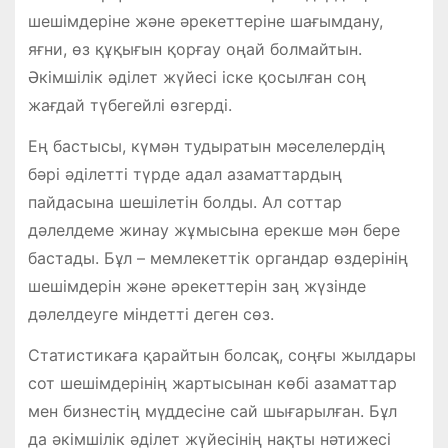
шешімдеріне және әрекеттеріне шағымдану,
яғни, өз құқығын қорғау оңай болмайтын.
Әкімшілік әділет жүйесі іске қосылған соң
жағдай түбегейлі өзгерді.
Ең бастысы, күмән тудыратын мәселелердің
бәрі әділетті түрде адал азаматтардың
пайдасына шешілетін болды. Ал соттар
дәлелдеме жинау жұмысына ерекше мән бере
бастады. Бұл – мемлекеттік органдар өздерінің
шешімдерін және әрекеттерін заң жүзінде
дәлелдеуге міндетті деген сөз.
Статистикаға қарайтын болсақ, соңғы жылдары
сот шешімдерінің жартысынан көбі азаматтар
мен бизнестің мүддесіне сай шығарылған. Бұл
да әкімшілік әділет жүйесінің нақты нәтижесі