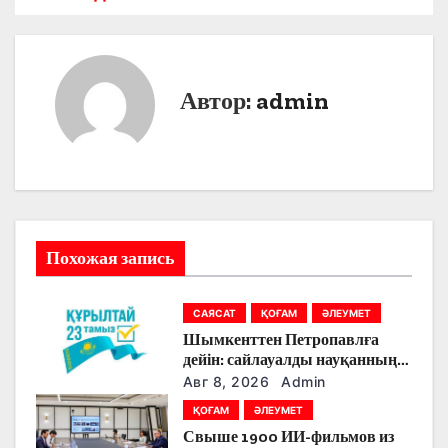
в
и
г
Автор:
admin
а
ц
и
я
Похожая запись
п
САЯСАТ
ҚОҒАМ
ӘЛЕУМЕТ
о
Шымкенттен Петропавлға
дейін: сайлауалды науқанның
з
кезекті күнінде партияларды
Авг 8, 2026
Admin
қандай тақырыптар
а
ҚОҒАМ
ӘЛЕУМЕТ
тоғыстырды
Свыше 1900 ИИ-фильмов из