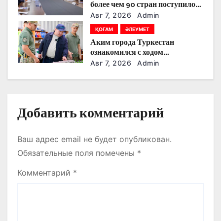
п
более чем 90 стран поступило
на Astana AI Film Festival
Авг 7, 2026
Admin
и
ҚОҒАМ
ӘЛЕУМЕТ
с
Аким города Туркестан
ознакомился с ходом
я
строительства военного
Авг 7, 2026
Admin
городка Национальной гвардии
м
Добавить комментарий
Ваш адрес email не будет опубликован.
Обязательные поля помечены
*
Комментарий
*