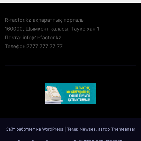
R-factor.kz ақпараттық порталы
160000, Шымкент қаласы, Тауке хан 1
Почта: info@r-factor.kz
Телефон:7777 777 77 77
Сайт работает на WordPress
|
Тема: Newses, автор
Themeansar