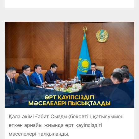
Қала әкімі Ғабит Сыздықбековтің қатысуымен
өткен арнайы жиында өрт қауіпсіздігі
мәселелері талқыланды.