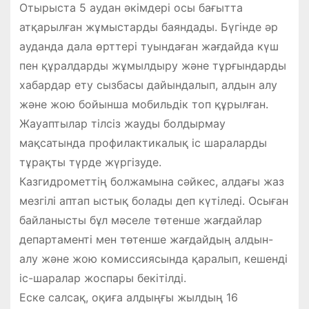
Отырыста 5 аудан әкімдері осы бағытта
атқарылған жұмыстарды баяндады. Бүгінде әр
ауданда дала өрттері туындаған жағдайда күш
пен құралдарды жұмылдыру және тұрғындарды
хабардар ету сызбасы дайындалып, алдын алу
және жою бойынша мобильдік топ құрылған.
Жауаптылар тілсіз жауды болдырмау
мақсатында профилактикалық іс шараларды
тұрақты түрде жүргізуде.
Казгидрометтің болжамына сәйкес, алдағы жаз
мезгілі аптап ыстық болады деп күтіледі. Осыған
байланысты бұл мәселе төтенше жағдайлар
департаменті мен төтенше жағдайдың алдын-
алу және жою комиссиясында қаралып, кешенді
іс-шаралар жоспары бекітілді.
Еске салсақ, оқиға алдыңғы жылдың 16