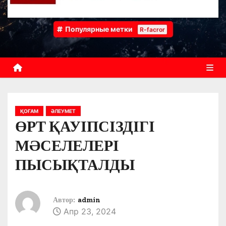
Популярные метки
R-facror
ҚОҒАМ
ӘЛЕУМЕТ
ӨРТ ҚАУІПСІЗДІГІ
МӘСЕЛЕЛЕРІ
ПЫСЫҚТАЛДЫ
Автор:
admin
Апр 23, 2024