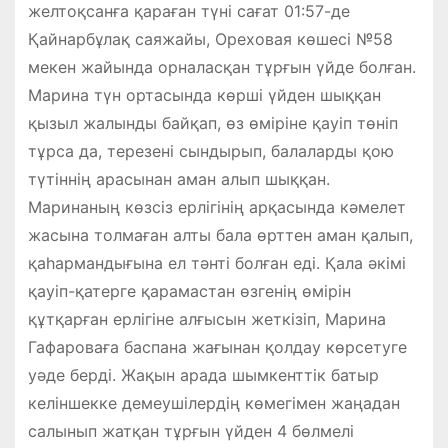
желтоқсанға қараған түні сағат 01:57-де
Қайнарбұлақ саяжайы, Ореховая көшесі №58
мекен жайында орналасқан тұрғын үйде болған.
Марина түн ортасында көрші үйден шыққан
қызыл жалынды байқап, өз өміріне қауіп төніп
тұрса да, терезені сындырып, балаларды қою
түтіннің арасынан аман алып шыққан.
Маринаның көзсіз ерлігінің арқасында кәмелет
жасына толмаған алты бала өрттен аман қалып,
қаһармандығына ел тәнті болған еді. Қала әкімі
қауіп-қатерге қарамастан өзгенің өмірін
құтқарған ерлігіне алғысын жеткізіп, Марина
Гафароваға баспана жағынан қолдау көрсетуге
уәде берді. Жақын арада шымкенттік батыр
келіншекке демеушілердің көмегімен жаңадан
салынып жатқан тұрғын үйден 4 бөлмелі