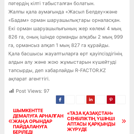
пәтердің кілті табысталған болатын.
Жалпы қала аумағында «Жасыл Белдеу»және
«Бадам» орман шаруашылықтары орналасқан.
Екі орман шаруашылығының жер көлемі 4 мың
826 га, оның ішінде орманды алқабы 2 мың 999
га, ормансыз алқап 1 мың 827 га құрайды.
Қала басшысы жауаптыларға өрт қауіпсіздігінің
алдын алу және жою жұмыстарын күшейтуді
тапсырды, деп хабарлайды R-FACTOR.KZ
ақпарат агенттігі.
Post Views:
97
ШЫМКЕНТТЕ
Н
«ТАЗА ҚАЗАҚСТАН»
ДЕМАЛУҒА АРНАЛҒАН
СЕНБІЛІКТІҢ ҮШІНШІ
ЖАҢА ОРЫНДАР
а
АПТАСЫ ҚАРҚЫНДЫ
ПАЙДАЛАНУҒА
ЖҮРУДЕ
БЕРІЛЕДІ