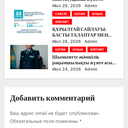
п
асырудың алғашқы кезеңі
Июл 29, 2026
Admin
болады
и
САЯСАТ
ҚОҒАМ
ҚҰҚЫҚ
с
ӘЛЕУМЕТ
ҚҰРЫЛТАЙ САЙЛАУЫ:
я
БАСТЫ ТАЛАПТАР МЕН
ЕРЕКШЕЛІКТЕР
Июл 28, 2026
Admin
м
ҚОҒАМ
ҚҰҚЫҚ
ӘЛЕУМЕТ
Шымкентте әкімшілік
рақымшылықты жүзеге асыру
қорытындылары шығарылды
Июл 24, 2026
Admin
Добавить комментарий
Ваш адрес email не будет опубликован.
Обязательные поля помечены
*