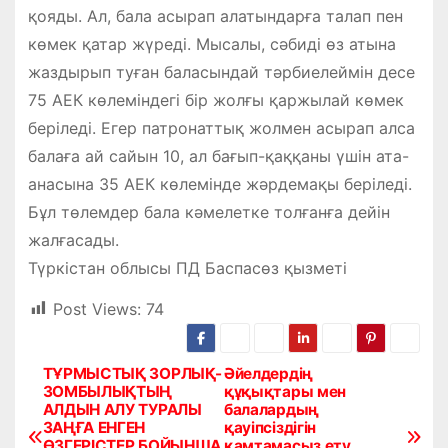
қояды. Ал, бала асырап алатындарға талап пен
көмек қатар жүреді. Мысалы, сәбиді өз атына
жаздырып туған баласындай тәрбиелеймін десе
75 АЕК көлеміндегі бір жолғы қаржылай көмек
беріледі. Егер патронаттық жолмен асырап алса
балаға ай сайын 10, ал бағып-қаққаны үшін ата-
анасына 35 АЕК көлемінде жәрдемақы беріледі.
Бұл төлемдер бала кәмелетке толғанға дейін
жалғасады.
Түркістан облысы ПД Баспасөз қызметі
Post Views:
74
ТҰРМЫСТЫҚ ЗОРЛЫҚ-
Әйелдердің
Н
ЗОМБЫЛЫҚТЫҢ
құқықтары мен
АЛДЫН АЛУ ТУРАЛЫ
балалардың
а
ЗАҢҒА ЕНГЕН
қауіпсіздігін
ӨЗГЕРІСТЕР БОЙЫНША
қамтамасыз ету