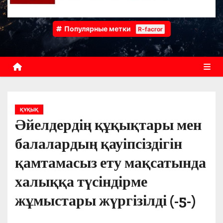
Популярные метки
R-facror
ҚҰҚЫҚ
Әйелдердің құқықтары мен
балалардың қауіпсіздігін
қамтамасыз ету мақсатында
халыққа түсіндірме
жұмыстары жүргізілді (-5-)