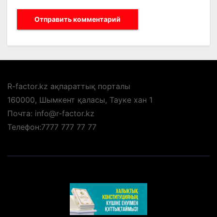
R-factor.kz ақпараттық порталы
160000, Шымкент қаласы, Тауке хан 1
Почта: info@r-factor.kz
Телефон:7777 777 77 77