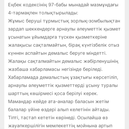
Еңбек кодексінің 97-бабы мынадай мазмұндағы
4-тармақпен толықтырылады:
Жұмыс беруші тұрмыстық зорлық-зомбылықтан
зардап шеккендерге арнаулы әлеуметтік қызмет
ұсынатын ұйымдарға түскен қызметкеріне
жалақысы сақталмайтын, бірақ күнтізбелік отыз
күннен аспайтын демалыс беруге міндетті.
Жалақы сақталмайтын демалыс жәбірленушінің
жазбаша хабарламасы негізінде беріледі.
Хабарламада демалыстың ұзақтығы көрсетіліп,
арнаулы әлеуметтік қызметтерді ұсыну туралы
шарттың көшірмесі қоса берілуі керек.
Мамандар кейде ата-аналар баласын жетім
балалар үйіне өздері алып келетінін айтады.
Тіпті, тастап кететін көрінеді. Осылайша өз
жауапкершілігін мемлекеттің мойнына артып