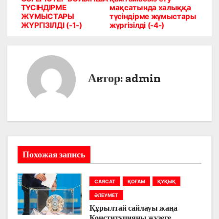
в
ТҮСІНДІРМЕ
мақсатында халыққа
ЖҰМЫСТАРЫ
түсіндірме жұмыстары
и
ЖҮРГІЗІЛДІ (-1-)
жүргізілді (-4-)
г
а
Автор:
admin
ц
и
я
п
Похожая запись
о
з
САЯСАТ
ҚОҒАМ
ҚҰҚЫҚ
ӘЛЕУМЕТ
а
Құрылтай сайлауы жаңа
Конституцияны жүзеге