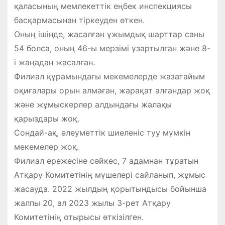
қаласының мемлекеттік еңбек инспекциясы
басқармасынан тіркеуден өткен.
Оның ішінде, жасалған ұжымдық шарттар саны
54 болса, оның 46-ы мерзімі ұзартылған және 8-
і жаңадан жасалған.
Филиал құрамындағы мекемелерде жазатайым
оқиғалары орын алмаған, жарақат алғандар жоқ
және жұмыскерлер алдындағы жалақы
қарыздары жоқ.
Сондай-ақ, әлеуметтік шиеленіс туу мүмкін
мекемелер жоқ.
Филиал ережесіне сәйкес, 7 адамнан тұратын
Атқару Комитетінің мүшелері сайланып, жұмыс
жасауда. 2022 жылдың қорытындысы бойынша
жалпы 20, ал 2023 жылы 3-рет Атқару
Комитетінің отырысы өткізілген.