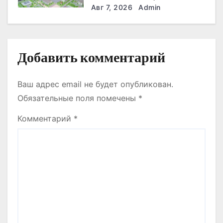
ЖАҢА ӘСКЕРИ
Авг 7, 2026
Admin
ҚАЛАШЫҒЫНЫҢ
ҚҰРЫЛЫС БАРЫСЫМЕН
ТАНЫСТЫ.
Добавить комментарий
Ваш адрес email не будет опубликован.
Обязательные поля помечены
*
Комментарий
*