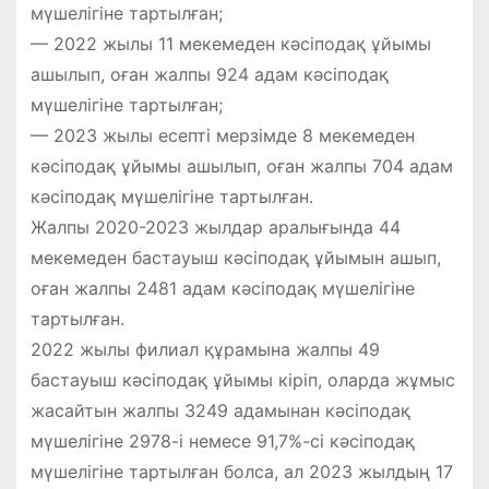
мүшелігіне тартылған;
— 2022 жылы 11 мекемеден кәсіподақ ұйымы
ашылып, оған жалпы 924 адам кәсіподақ
мүшелігіне тартылған;
— 2023 жылы есепті мерзімде 8 мекемеден
кәсіподақ ұйымы ашылып, оған жалпы 704 адам
кәсіподақ мүшелігіне тартылған.
Жалпы 2020-2023 жылдар аралығында 44
мекемеден бастауыш кәсіподақ ұйымын ашып,
оған жалпы 2481 адам кәсіподақ мүшелігіне
тартылған.
2022 жылы филиал құрамына жалпы 49
бастауыш кәсіподақ ұйымы кіріп, оларда жұмыс
жасайтын жалпы 3249 адамынан кәсіподақ
мүшелігіне 2978-і немесе 91,7%-сі кәсіподақ
мүшелігіне тартылған болса, ал 2023 жылдың 17