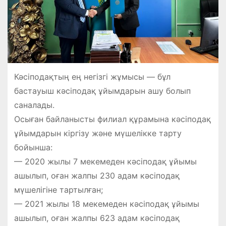
Кәсіподақтың ең негізгі жұмысы — бұл
бастауыш кәсіподақ ұйымдарын ашу болып
саналады.
Осыған байланысты филиал құрамына кәсіподақ
ұйымдарын кіргізу және мүшелікке тарту
бойынша:
— 2020 жылы 7 мекемеден кәсіподақ ұйымы
ашылып, оған жалпы 230 адам кәсіподақ
мүшелігіне тартылған;
— 2021 жылы 18 мекемеден кәсіподақ ұйымы
ашылып, оған жалпы 623 адам кәсіподақ