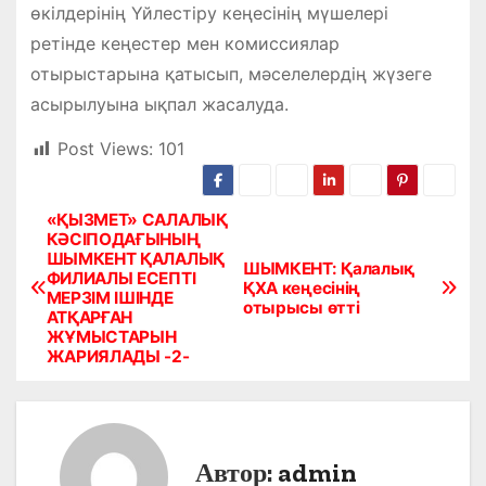
өкілдерінің Үйлестіру кеңесінің мүшелері
ретінде кеңестер мен комиссиялар
отырыстарына қатысып, мәселелердің жүзеге
асырылуына ықпал жасалуда.
Post Views:
101
«ҚЫЗМЕТ» САЛАЛЫҚ
Н
КӘСІПОДАҒЫНЫҢ
ШЫМКЕНТ ҚАЛАЛЫҚ
а
ШЫМКЕНТ: Қалалық
ФИЛИАЛЫ ЕСЕПТІ
ҚХА кеңесінің
МЕРЗІМ ІШІНДЕ
в
отырысы өтті
АТҚАРҒАН
ЖҰМЫСТАРЫН
и
ЖАРИЯЛАДЫ -2-
г
а
Автор:
admin