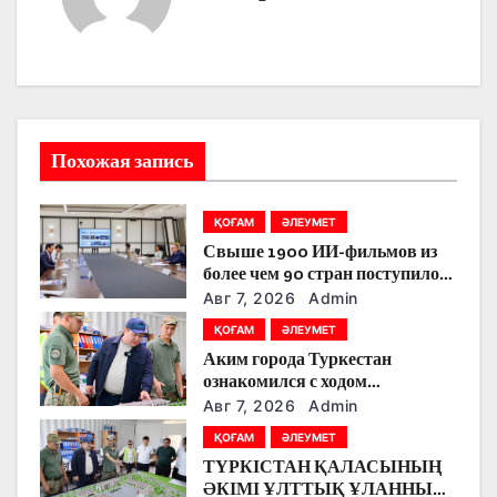
ц
и
я
п
Похожая запись
о
з
ҚОҒАМ
ӘЛЕУМЕТ
Свыше 1900 ИИ-фильмов из
а
более чем 90 стран поступило
на Astana AI Film Festival
Авг 7, 2026
Admin
п
ҚОҒАМ
ӘЛЕУМЕТ
и
Аким города Туркестан
ознакомился с ходом
с
строительства военного
Авг 7, 2026
Admin
городка Национальной гвардии
я
ҚОҒАМ
ӘЛЕУМЕТ
ТҮРКІСТАН ҚАЛАСЫНЫҢ
м
ӘКІМІ ҰЛТТЫҚ ҰЛАННЫҢ