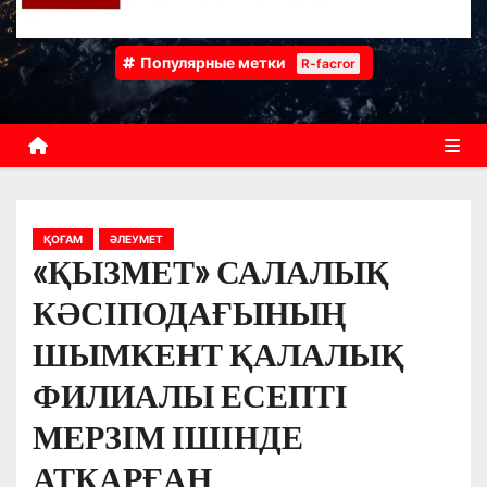
Популярные метки
R-facror
ҚОҒАМ
ӘЛЕУМЕТ
«ҚЫЗМЕТ» САЛАЛЫҚ
КӘСІПОДАҒЫНЫҢ
ШЫМКЕНТ ҚАЛАЛЫҚ
ФИЛИАЛЫ ЕСЕПТІ
МЕРЗІМ ІШІНДЕ
АТҚАРҒАН