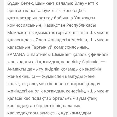
Бұдан бөлек, Шымкент қалалық Әлеуметтік
әріптестік пен әлеуметтік және еңбек
қатынастарын реттеу бойынша Үш жақты
комиссиясының, Қазақстан Республикасы
Мемлекеттік қызмет істері агенттігінің Шымкент
қаласындағы Әдеп жөніндегі кеңесінің, Шымкент
қаласының Тұрғын үй комиссиясының,
«AMANAT» партиясы Шымкент қалалық филиалы
жанындағы екі қоғамдық кеңесінің: біріншісі —
Аймақты дамыту өңірлік қоғамдық кеңесінің
және екіншісі — Жұмыспен қамтуды және
халықтың әлеуметтік осал топтарын қолдау
жөніндегі өңірлік қоғамдық кеңесінің, «Шымкент
қаласы кәсіподақтар орталығы» аумақтық
кәсіподақтар бірлестігінің салалық
кәсіподақтары аумақтық құрылымдары