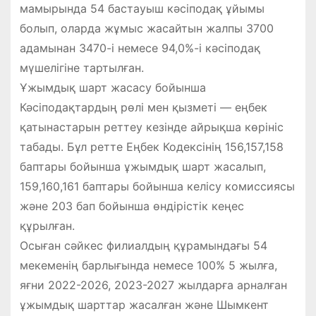
мамырында 54 бастауыш кәсіподақ ұйымы
болып, оларда жұмыс жасайтын жалпы 3700
адамынан 3470-і немесе 94,0%-і кәсіподақ
мүшелігіне тартылған.
Ұжымдық шарт жасасу бойынша
Кәсіподақтардың рөлі мен қызметі — еңбек
қатынастарын реттеу кезінде айрықша көрініс
табады. Бұл ретте Еңбек Кодексінің 156,157,158
баптары бойынша ұжымдық шарт жасалып,
159,160,161 баптары бойынша келісу комиссиясы
және 203 бап бойынша өндірістік кеңес
құрылған.
Осыған сәйкес филиалдың құрамындағы 54
мекеменің барлығында немесе 100% 5 жылға,
яғни 2022-2026, 2023-2027 жылдарға арналған
ұжымдық шарттар жасалған және Шымкент