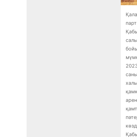
Қала
парт
Қабы
салы
бойы
мүмк
2023
саны
халы
қамқ
арен
қамт
пәте
көзд
Қабы