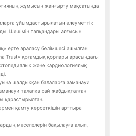
партияның жұмысын жаңғырту мақсатында
аларға ұйымдастырылатын әлеуметтік
алды. Шешімін тапқандары алғысын
қ» ерте араласу бөлімшесі ашылған
na Trust» қоғамдық қорлары арасындағы
ортопедиялық және кардиологиялық
ді.
уына шалдыққан балаларға заманауи
 Заманауи талапқа сай жабдықталған
ы қарастырылған.
армен қамту көрсеткішін арттыра
тардың мәселелерін бақылауға алып,