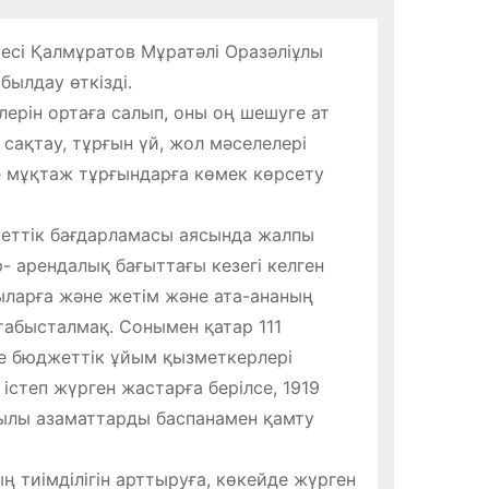
сі Қалмұратов Мұратәлі Оразәліұлы
ылдау өткізді.
ерін ортаға салып, оны оң шешуге ат
сақтау, тұрғын үй, жол мәселелері
е мұқтаж тұрғындарға көмек көрсету
ттік бағдарламасы аясында жалпы
- арендалық бағыттағы кезегі келген
ыларға және жетім және ата-ананың
табысталмақ. Сонымен қатар 111
не бюджеттік ұйым қызметкерлері
істеп жүрген жастарға берілсе, 1919
қылы азаматтарды баспанамен қамту
тиімділігін арттыруға, көкейде жүрген