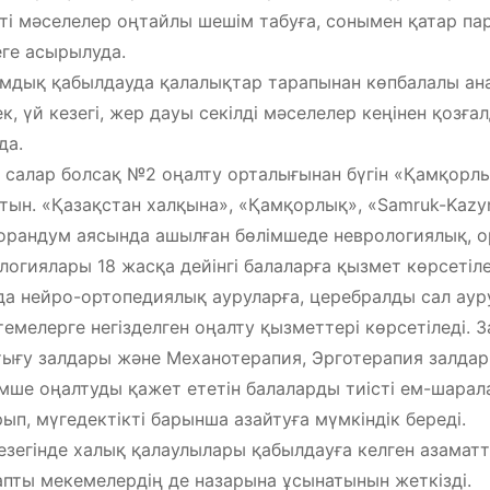
ті мәселелер оңтайлы шешім табуға, сонымен қатар 
ге асырылуда.
мдық қабылдауда қалалықтар тарапынан көпбалалы ан
к, үй кезегі, жер дауы секілді мәселелер кеңінен қозғ
да.
 салар болсақ №2 оңалту орталығынан бүгін «Қамқорлы
тын. «Қазақстан халқына», «Қамқорлық», «Samruk-Kazy
рандум аясында ашылған бөлімшеде неврологиялық, 
логиялары 18 жасқа дейінгі балаларға қызмет көрсетіле
а нейро-ортопедиялық ауруларға, церебралды сал аур
темелерге негізделген оңалту қызметтері көрсетіледі.
ығу залдары және Механотерапия, Эрготерапия залдар
мше оңалтуды қажет ететін балаларды тиісті ем-шарал
ып, мүгедектікті барынша азайтуға мүмкіндік береді.
езегінде халық қалаулылары қабылдауға келген азамат
пты мекемелердің де назарына ұсынатынын жеткізді.