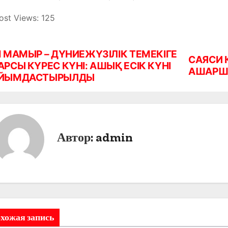
ost Views:
125
1 МАМЫР – ДҮНИЕЖҮЗІЛІК ТЕМЕКІГЕ
САЯСИ 
АРСЫ КҮРЕС КҮНІ: АШЫҚ ЕСІК КҮНІ
АШАРШЫ
ЙЫМДАСТЫРЫЛДЫ
Автор:
admin
хожая запись