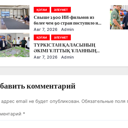
ҚОҒАМ
ӘЛЕУМЕТ
Свыше 1900 ИИ-фильмов из
более чем 90 стран поступило на
Astana AI Film Festival
Авг 7, 2026
Admin
ҚОҒАМ
ӘЛЕУМЕТ
ТҮРКІСТАН ҚАЛАСЫНЫҢ
ӘКІМІ ҰЛТТЫҚ ҰЛАННЫҢ
ЖАҢА ӘСКЕРИ
Авг 7, 2026
Admin
ҚАЛАШЫҒЫНЫҢ
ҚҰРЫЛЫС БАРЫСЫМЕН
ТАНЫСТЫ.
бавить комментарий
 адрес email не будет опубликован.
Обязательные поля
ментарий
*