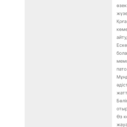
өзек
жүзе
Қоға
көме
айту
Еске
бола
мемо
пато
Мұнд
әдіс
жатт
Бөлі
отыр
Өз к
жауа