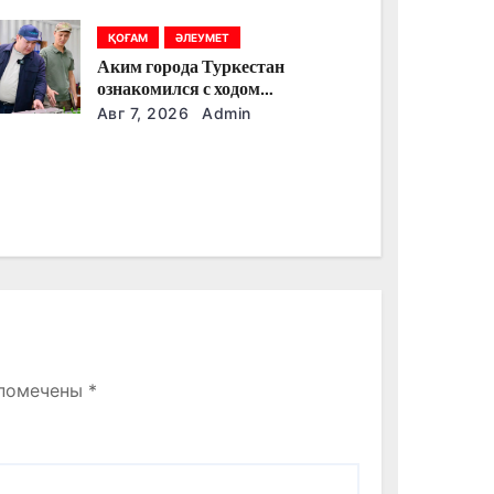
ҚОҒАМ
ӘЛЕУМЕТ
Аким города Туркестан
ознакомился с ходом
строительства военного городка
Авг 7, 2026
Admin
Национальной гвардии
 помечены
*