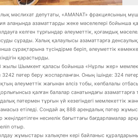
лық мәслихат депутаты, «AMANAT» фракциясының мүше
ия алаңында азаматтарды жеке мәселелері бойынша қаб
лдауға келген тұрғындар әлеуметтік, қоғамдық мәселел
суды сұрады. Халық қалаулысы азаматтарға денсаулық 
нша сұрақтарына түсіндірме беріп, әлеуметтік көмекк
індігін қарастырды.
 жылы Шымкент қаласы бойынша «Нұрлы жер» мемлеке
 3242 пәтер беру жоспарланған. Оның ішінде: 324 пәтер
қтың әлеуметтік жағынан әлсіз тобы, көпбалалы отбас
орлығынсыз қалған балалар санатындағы азаматтарға 
далық пәтермен тұрғын үй кезегіндегі мемлекеттік жә
амасыз етіледі. Сондай ақ 888 арендалық пәтер жұмыс 
р жеңілдетілген несиелік бағыттағы бағдарламалар ар
еліп отыр.
лдау жұмыстары халықпен кері байланыс құралдарының 