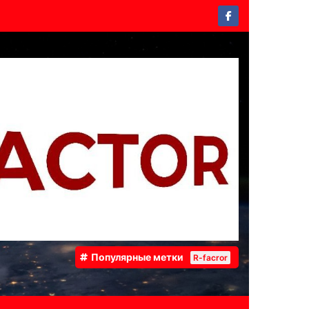
Популярные метки
R-facror