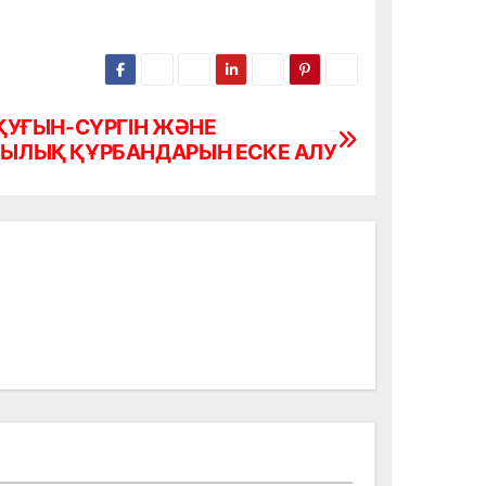
ҚУҒЫН-СҮРГІН ЖӘНЕ
ЛЫҚ ҚҰРБАНДАРЫН ЕСКЕ АЛУ