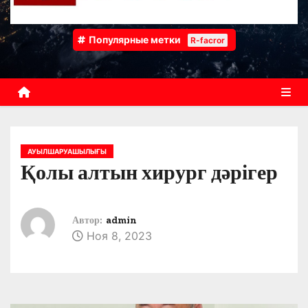
Популярные метки
R-facror
АУЫЛШАРУАШЫЛЫҒЫ
Қолы алтын хирург дәрігер
Автор:
admin
Ноя 8, 2023