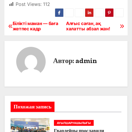
Post Views:
112
Білікті маман — баға
Алғыс саған, ақ
Н
жетпес кадр
халатты абзал жан!
а
в
Автор:
admin
и
г
а
ц
Похожая запись
и
я
АУЫЛШАРУАШЫЛЫҒЫ
Гвардейцы прославили