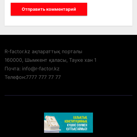
R-factor.kz ақпараттық порталы
160000, Шымкент қаласы, Тауке хан 1
Почта: info@r-factor.kz
Телефон:7777 777 77 77