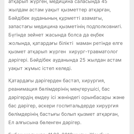
атқарып жүрген, медицина саласында 45
жылдам астам уақыт қызметтер атқарған,
Бәйдібек ауданының құрметті азаматы,
запастағы медицина қызметінің подполковнигі.
Бүгінде зейнет жасында болса да еңбек
жолында, қатардағы білікті маман ретінде елге
қызмет атқарып жүрген хирург-травматолог
дәрігері. Бәйдібек ауданында 25 жылдан астам
уақыт жұмыс істеп келеді.
Қатардағы дәрігерден бастап, хирургия,
реанимация бөлімдерінің меңгерушісі, бас
дәрігердің емдеу ісі жөніндегі орынбасары және
бас дәрігер, әскери госпитальдерде хирургия
бөлімдерінің бастығы болып қызмет атқарған,
Ел алғысына бөленген дәрігер.