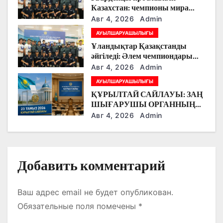
п
Казахстан: чемпионы мира
о
вернулись на Родину
Авг 4, 2026
Admin
АУЫЛШАРУАШЫЛЫҒЫ
з
Ұландықтар Қазақстанды
әйгіледі: Әлем чемпиондары
а
елге оралды
Авг 4, 2026
Admin
п
АУЫЛШАРУАШЫЛЫҒЫ
ҚҰРЫЛТАЙ САЙЛАУЫ: ЗАҢ
и
ШЫҒАРУШЫ ОРГАННЫҢ
ЖАҢА КЕЗЕҢІ
Авг 4, 2026
Admin
с
я
м
Добавить комментарий
Ваш адрес email не будет опубликован.
Обязательные поля помечены
*