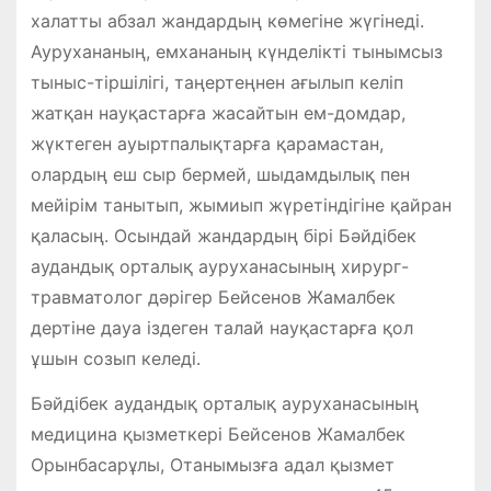
халатты абзал жандардың көмегіне жүгінеді.
Аурухананың, емхананың күнделікті тынымсыз
тыныс-тіршілігі, таңертеңнен ағылып келіп
жатқан науқастарға жасайтын ем-домдар,
жүктеген ауыртпалықтарға қарамастан,
олардың еш сыр бермей, шыдамдылық пен
мейірім танытып, жымиып жүретіндігіне қайран
қаласың. Осындай жандардың бірі Бәйдібек
аудандық орталық ауруханасының хирург-
травматолог дәрігер Бейсенов Жамалбек
дертіне дауа іздеген талай науқастарға қол
ұшын созып келеді.
Бәйдібек аудандық орталық ауруханасының
медицина қызметкері Бейсенов Жамалбек
Орынбасарұлы, Отанымызға адал қызмет