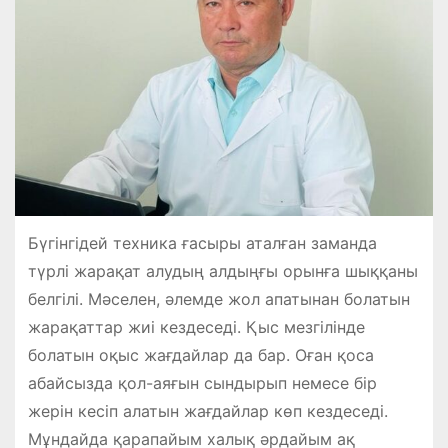
Бүгінгідей техника ғасыры аталған заманда
түрлі жарақат алудың алдыңғы орынға шыққаны
белгілі. Мәселен, әлемде жол апатынан болатын
жарақаттар жиі кездеседі. Қыс мезгілінде
болатын оқыс жағдайлар да бар. Оған қоса
абайсызда қол-аяғын сындырып немесе бір
жерін кесіп алатын жағдайлар көп кездеседі.
Мұндайда қарапайым халық әрдайым ақ