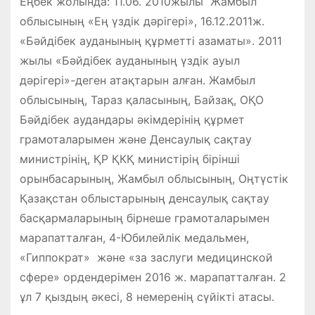
Еңбек жолында: 11.06. 2010жылы Жамбыл
облысының «Ең үздік дәрігері», 16.12.2011ж.
«Бәйдібек ауданының құрметті азаматы». 2011
жылы «Бәйдібек ауданының үздік ауыл
дәрігері»-деген атақтарын алған. Жамбыл
облысының, Тараз қаласының, Байзақ, ОҚО
Бәйдібек аудандары әкімдерінің құрмет
грамоталарымен және Денсаулық сақтау
министрінің, ҚР ҚКҚ министірің бірінші
орынбасарының, Жамбыл облысының, Оңтүстік
Қазақстан облыстарының денсаулық сақтау
басқармаларының бірнеше грамоталарымен
марапатталған, 4-Юбилейлік медальмен,
«Гиппократ» және «за заслуги медицинской
сфере» ордендерімен 2016 ж. марапатталған. 2
ұл 7 қыздың әкесі, 8 немеренің сүйікті атасы.