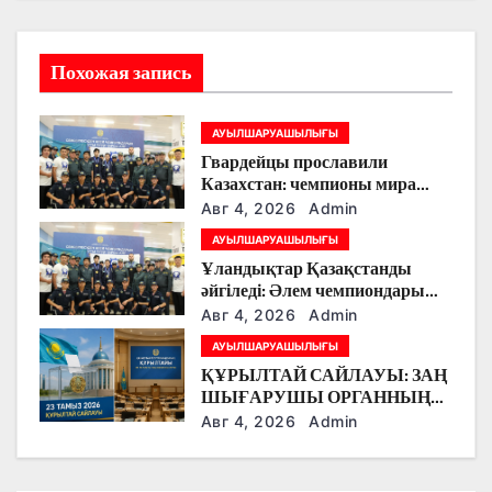
п
о
Похожая запись
з
АУЫЛШАРУАШЫЛЫҒЫ
а
Гвардейцы прославили
Казахстан: чемпионы мира
п
вернулись на Родину
Авг 4, 2026
Admin
и
АУЫЛШАРУАШЫЛЫҒЫ
Ұландықтар Қазақстанды
с
әйгіледі: Әлем чемпиондары
елге оралды
Авг 4, 2026
Admin
я
АУЫЛШАРУАШЫЛЫҒЫ
м
ҚҰРЫЛТАЙ САЙЛАУЫ: ЗАҢ
ШЫҒАРУШЫ ОРГАННЫҢ
ЖАҢА КЕЗЕҢІ
Авг 4, 2026
Admin