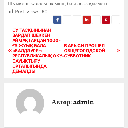
Шымкент қаласы әкімінің баспасөз қызметі
Post Views:
90
СУ ТАСҚЫНЫНАН
Н
ЗАРДАП ШЕККЕН
АЙМАҚТАРДАН 1000-
а
ҒА ЖУЫҚ БАЛА
В АРЫСИ ПРОШЕЛ
«БАЛДӘУРЕН»
ОБЩЕГОРОДСКОЙ
в
РЕСПУБЛИКАЛЫҚ ОҚУ-
СУББОТНИК
САУЫҚТЫРУ
и
ОРТАЛЫҒЫНДА
ДЕМАЛДЫ
г
а
ц
Автор:
admin
и
я