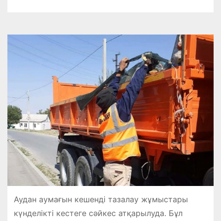
Аудан аумағын кешенді тазалау жұмыстары
күнделікті кестеге сәйкес атқарылуда. Бұл