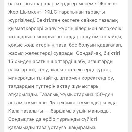
бағыттағы шаралар мердігер мекеме “Жасыл-
Жер Шымкент” ЖШС тарапынан тұрақты
жүргізіледі. Бекітілген кестеге сәйкес тазалық
қызметкерлері жаяу жүргіншілер мен автокөлік
жолдарын сыпырып, көгалдарға күтім жасайды,
қоқыс жәшіктерінің таза, бос болуын қадағалап,
жасыл желектерді суарады. Сондай-ақ, биіктігі
15 см-ден асатын шөптерді шабу, ағаштарды
санитарлық кесу, жасыл желектерді құрғақ
минералды тыңайтқыштармен қоректендіру,
талдардың түптерін ақтау жұмыстары
атқарылады. Тазалық жұмыстарына 150-ден
астам жұмысшы, 15 техника жұмылдырылуда.
Қала тазалығы — баршамыз үшін маңызды.
Сондықтан да әрбір тұрғынды сүйікті
қаламызды таза ұстауға шақырамыз.