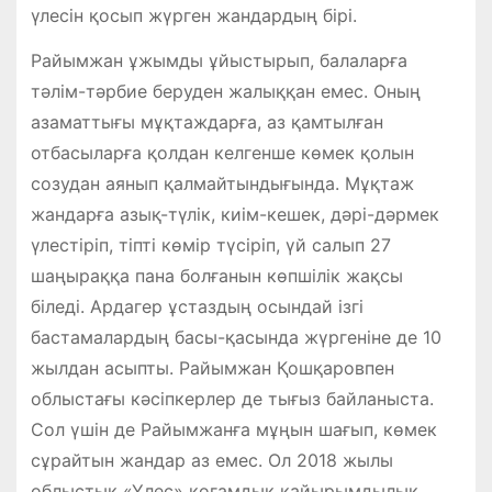
үлесін қосып жүрген жандардың бірі.
Райымжан ұжымды ұйыстырып, балаларға
тәлім-тәрбие беруден жалыққан емес. Оның
азаматтығы мұқтаждарға, аз қамтылған
отбасыларға қолдан келгенше көмек қолын
созудан аянып қалмайтындығында. Мұқтаж
жандарға азық-түлік, киім-кешек, дәрі-дәрмек
үлестіріп, тіпті көмір түсіріп, үй салып 27
шаңыраққа пана болғанын көпшілік жақсы
біледі. Ардагер ұстаздың осындай ізгі
бастамалардың басы-қасында жүргеніне де 10
жылдан асыпты. Райымжан Қошқаровпен
облыстағы кәсіпкерлер де тығыз байланыста.
Сол үшін де Райымжанға мұңын шағып, көмек
сұрайтын жандар аз емес. Ол 2018 жылы
облыстық «Үлес» қоғамдық қайырымдылық