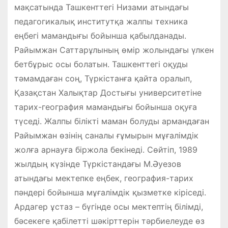
мақсатында Ташкенттегі Низами атындағы
педагогикалық институтқа жалпы техника
еңбегі мамандығы бойынша қабылданады.
Райымжан Саттарұлының өмір жолындағы үлкен
бетбұрыс осы болатын. Ташкенттегі оқуды
тәмамдаған соң, Түркістанға қайта оралып,
Қазақстан Халықтар Достығы университетіне
тарих-география мамандығы бойынша оқуға
түседі. Жалпы білікті маман болуды армандаған
Райымжан өзінің саналы ғұмырын мұғалімдік
жолға арнауға біржола бекінеді. Сөйтіп, 1989
жылдың күзінде Түркістандағы М.Әуезов
атындағы мектепке еңбек, география-тарих
пәндері бойынша мұғалімдік қызметке кіріседі.
Ардагер ұстаз – бүгінде осы мектептің білімді,
бәсекеге қабілетті шәкірттерін тәрбиелеуде өз