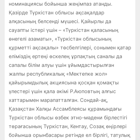
номинациясы бойынша жеңімпаз атанды.
Қазірде Түркістан облысы ақсақалдар
алқасының белсенді мүшесі. Қайырлы да
сауапты істері үшін – «Түркістан қаласының
өнегелі азаматы», «Түркістан облысының
құрметті ақсақалы» төсбелгілері, сонымен қатар
еліміздің ертеңі өскелең ұрпақтың саналы да
сапалы білім алуы үшін ұйымдастырылған
жалпы республикалық «Мектепке жол»
қайырымдылық акциясына қосқан қомақты
үлестері үшін қала әкімі Р.Аюповтың алғыс
хаттарымен марапатталған. Сондай-ақ,
Қазақстан Халқы Ассамблеясы құрамындағы
Түркістан облысы өзбек этно-мәдени бірлестігі
төрағасының Түркістан, Кентау, Созақ өңірлері
бойынша орынбасары ретінде ел бірлігі, татулық