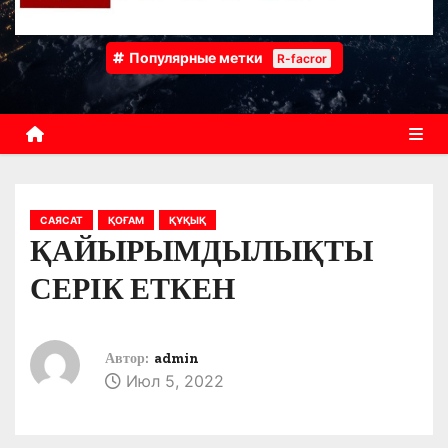
Популярные метки
R-facror
САЯСАТ
ҚОҒАМ
ҚҰҚЫҚ
ҚАЙЫРЫМДЫЛЫҚТЫ
СЕРІК ЕТКЕН
Автор:
admin
Июл 5, 2022