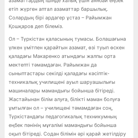
азаматтардың ішінде халық үшін аянбай еңбек
етіп жүрген аптал азаматтар баршылық.
Солардың бірі ардагер ұстаз – Райымжан
Қошқаров деп білеміз.
Ол – Түркістан қаласының тумасы. Болашағына
үлкен үмітпен қарайтын азамат, өзі туып өскен
қаладағы Макаренко атындағы жалпы орта
мектепті тәмамдаған. Райымжан да
сыныптастары секілді қаладағы кәсіптік-
техникалық училищені ауыл шаруашылығы
машиналары мамандығы бойынша бітіреді.
Жастайынан білім алуға, білікті маман болуға
ұмтылған ол – училищені тәмамдаған соң,
Түркістандағы педагогикалық техникумның
еңбек пәнінің мұғалімі мамандығы бойынша
оқып бітіреді. Содан білімін әрі қарай жетілдіру