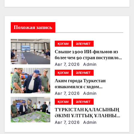
и
я
Похожая запись
п
о
ҚОҒАМ
ӘЛЕУМЕТ
Свыше 1900 ИИ-фильмов из
з
более чем 90 стран поступило
на Astana AI Film Festival
Авг 7, 2026
Admin
а
ҚОҒАМ
ӘЛЕУМЕТ
п
Аким города Туркестан
ознакомился с ходом
и
строительства военного
Авг 7, 2026
Admin
городка Национальной гвардии
с
ҚОҒАМ
ӘЛЕУМЕТ
ТҮРКІСТАН ҚАЛАСЫНЫҢ
я
ӘКІМІ ҰЛТТЫҚ ҰЛАННЫҢ
ЖАҢА ӘСКЕРИ
Авг 7, 2026
Admin
м
ҚАЛАШЫҒЫНЫҢ
ҚҰРЫЛЫС БАРЫСЫМЕН