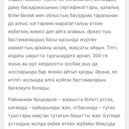
даму басқармасының сертификаттары, қалалық
білім бөлімі мен облыстық басқарма тарапынан
да алғыс хаттармен марапатталуы еткен
еңбегінің жемісі деп айта аламыз. Әркез тың
бастамалардың басы-қасында жүрген
азаматтың арманы асқақ, мақсаты айқын. Тіпті,
алдағы уақытта тұрғындарға арнап, 300-ге
жуық аң-құс кездесетін зообақ ашу да
жоспарында бар екенін айтып қалды. Әрине, ел
игілігі жолында алға қойған бастамаларын
бағалауға болады.
Райымжан Қошқаров – жұмыста білікті ұстаз,
қоғамда – қайырымды жан, отбасында – туған
туыстары мақтан тұтатын бақытты жан. Бүгінде
ұстаздық жолда еңбек еткен жұбайы Мақсуда