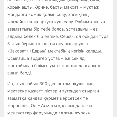
қорын ашты. Әрине, басты мақсат – мұқтаж
жандарға көмек қолын созу, халықтың
жағдайын жақсартуға күш салу. Райымжанның
азаматтығы бір төбе болса, ұстаздығы – өз
алдына бөлек бір әңгіме. Себебі, ол осыдан тура
5 жыл бұрын талантты оқушылар үшін
«Заковат» (Дарын) мектебінің негізін қалады.
Осылайша ардагер ұстаз – өзі секілді
жастайынан білімге ұмтылған жандарға жол
ашып берді.
Иә, жыл сайын 300-ден астам оқушының
мектепке қажеттіліктерін түгендеп отырған
азаматқа қандай құрмет көрсетсек те
жарасады. Ол – Алматы қаласында өткен
меценаттар форумында «Алтын жүрек»