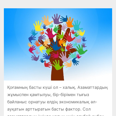
Қоғамның басты күші ол – халық. Азаматтардың
жұмыспен қамтылуы, бір-бірімен тығыз
байланыс орнатуы елдің экономикалық әл-
ауқатын арттыратын басты фактор. Сол