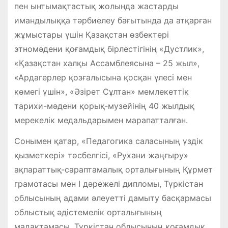
пен ынтымақтастық жолында жастарды
имандылыққа тәрбиелеу бағытында да атқарған
жұмыстары үшін Қазақстан өзбектері
этномәдени қоғамдық бірлестігінің «Дустлик»,
«Қазақстан халқы Ассамблеясына – 25 жыл»,
«Ардагерлер қозғалысына қосқан үлесі мен
көмегі үшін», «Әзірет Сұлтан» мемлекеттік
тарихи-мәдени қорық-музейінің 40 жылдық
мерекелік медальдарымен марапатталған.
Сонымен қатар, «Педагогика саласының үздік
қызметкері» төсбелгісі, «Рухани жаңғыру»
ақпараттық-сараптамалық орталығының Құрмет
грамотасы мен І дәрежелі дипломы, Түркістан
облысының адами әлеуетті дамыту басқармасы
облыстық әдістемелік орталығының
мадақтамасы, Түркістан облысының қоғамдық