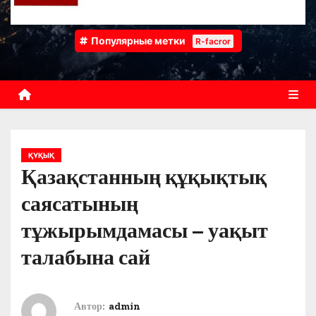
Популярные метки
R-facror
ҚҰҚЫҚ
Қазақстанның құқықтық
саясатының
тұжырымдамасы – уақыт
талабына сай
Автор:
admin