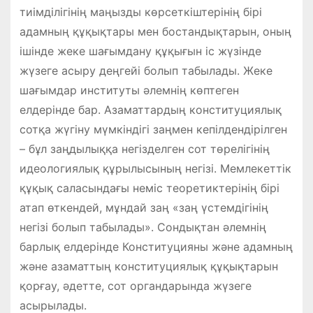
тиімділігінің маңызды көрсеткіштерінің бірі
адамның құқықтары мен бостандықтарын, оның
ішінде жеке шағымдану құқығын іс жүзінде
жүзеге асыру деңгейі болып табылады. Жеке
шағымдар институты әлемнің көптеген
елдерінде бар. Азаматтардың конституциялық
сотқа жүгіну мүмкіндігі заңмен кепілдендірілген
– бұл заңдылыққа негізделген сот төрелігінің
идеологиялық құрылысының негізі. Мемлекеттік
құқық саласындағы неміс теоретиктерінің бірі
атап өткендей, мұндай заң «заң үстемдігінің
негізі болып табылады». Сондықтан әлемнің
барлық елдерінде Конституцияны және адамның
және азаматтың конституциялық құқықтарын
қорғау, әдетте, сот органдарында жүзеге
асырылады.