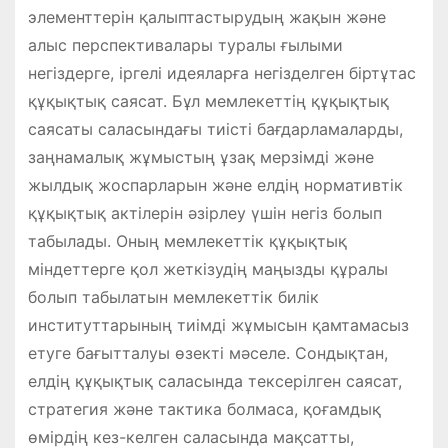
элементтерін қалыптастырудың жақын және
алыс перспективалары туралы ғылыми
негіздерге, іргелі идеяларға негізделген біртұтас
құқықтық саясат. Бұл мемлекеттің құқықтық
саясаты саласындағы тиісті бағдарламаларды,
заңнамалық жұмыстың ұзақ мерзімді және
жылдық жоспарларын және елдің нормативтік
құқықтық актілерін әзірлеу үшін негіз болып
табылады. Оның мемлекеттік құқықтық
міндеттерге қол жеткізудің маңызды құралы
болып табылатын мемлекеттік билік
институттарының тиімді жұмысын қамтамасыз
етуге бағытталуы өзекті мәселе. Сондықтан,
елдің құқықтық саласында тексерілген саясат,
стратегия және тактика болмаса, қоғамдық
өмірдің кез-келген саласында мақсатты,