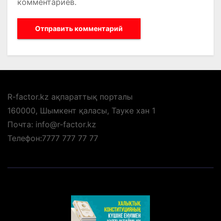
комментариев.
R-factor.kz ақпараттық порталы
160000, Шымкент қаласы, Тауке хан 1
Почта: info@r-factor.kz
Телефон:7777 777 77 77