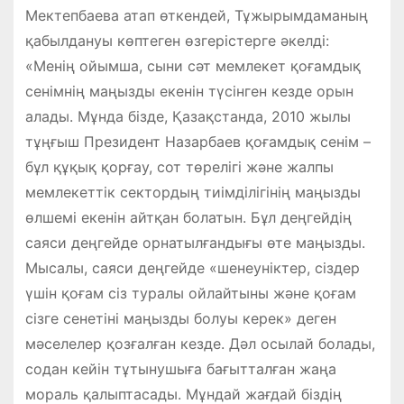
Мектепбаева атап өткендей, Тұжырымдаманың
қабылдануы көптеген өзгерістерге әкелді:
«Менің ойымша, сыни сәт мемлекет қоғамдық
сенімнің маңызды екенін түсінген кезде орын
алады. Мұнда бізде, Қазақстанда, 2010 жылы
тұңғыш Президент Назарбаев қоғамдық сенім –
бұл құқық қорғау, сот төрелігі және жалпы
мемлекеттік сектордың тиімділігінің маңызды
өлшемі екенін айтқан болатын. Бұл деңгейдің
саяси деңгейде орнатылғандығы өте маңызды.
Мысалы, саяси деңгейде «шенеуніктер, сіздер
үшін қоғам сіз туралы ойлайтыны және қоғам
сізге сенетіні маңызды болуы керек» деген
мәселелер қозғалған кезде. Дәл осылай болады,
содан кейін тұтынушыға бағытталған жаңа
мораль қалыптасады. Мұндай жағдай біздің