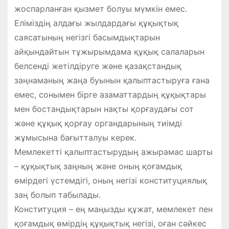
жоспарланған қызмет болуы мүмкін емес.
Еліміздің алдағы жылдардағы құқықтық
саясатының негізгі басымдықтарын
айқындайтын тұжырымдама құқық салаларын
белсенді жетілдіруге және қазақстандық
заңнаманың жаңа буынын қалыптастыруға ғана
емес, сонымен бірге азаматтардың құқықтары
мен бостандықтарын нақты қорғаудағы сот
және құқық қорғау органдарының тиімді
жұмысына бағытталуы керек.
Мемлекетті қалыптастырудың ажырамас шарты
– құқықтық заңның және оның қоғамдық
өмірдегі үстемдігі, оның негізі конституциялық
заң болып табылады.
Конституция – ең маңызды құжат, мемлекет пен
қоғамдық өмірдің құқықтық негізі, оған сәйкес