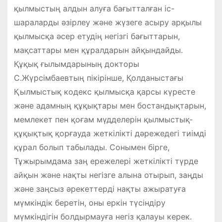
қылмыстың алдын алуға бағытталған іс-
шараларды әзірлеу және жүзеге асыру арқылы
қылмысқа әсер етудің негізгі бағыттарын,
мақсаттары мен құралдарын айқындайды.
Құқық ғылымдарының докторы
С.Жүрсімбаевтың пікірінше, Қолданыстағы
Қылмыстық кодекс қылмысқа қарсы күресте
және адамның құқықтары мен бостандықтарын,
мемлекет пен қоғам мүдделерін қылмыстық-
құқықтық қорғауда жеткілікті дәрежедегі тиімді
құрал болып табылады. Сонымен бірге,
Тұжырымдама заң ережелері жеткілікті түрде
айқын және нақты негізге алына отырып, заңды
және заңсыз әрекеттерді нақты ажыратуға
мүмкіндік беретін, оны еркін түсіндіру
мүмкіндігін болдырмауға негіз қалауы керек.