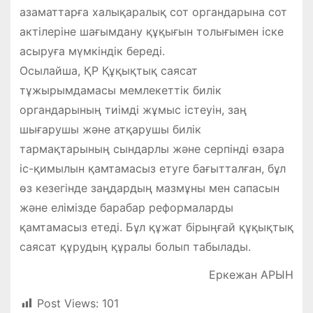
азаматтарға халықаралық сот органдарына сот
актілеріне шағымдану құқығын толығымен іске
асыруға мүмкіндік береді.
Осылайша, ҚР Құқықтық саясат
тұжырымдамасы мемлекеттік билік
органдарының тиімді жұмыс істеуін, заң
шығарушы және атқарушы билік
тармақтарының сындарлы және серпінді өзара
іс-қимылын қамтамасыз етуге бағытталған, бұл
өз кезегінде заңдардың мазмұны мен сапасын
және елімізде барабар реформаларды
қамтамасыз етеді. Бұл құжат бірыңғай құқықтық
саясат құрудың құралы болып табылады.
Еркежан АРЫН
Post Views:
101