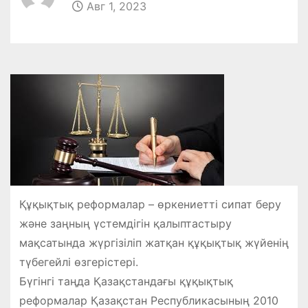
Авг 1, 2023
Құқықтық реформалар – өркениетті сипат беру
және заңның үстемдігін қалыптастыру
мақсатында жүргізіліп жатқан құқықтық жүйенің
түбегейлі өзгерістері.
Бүгінгі таңда Қазақстандағы құқықтық
реформалар Қазақстан Республикасының 2010