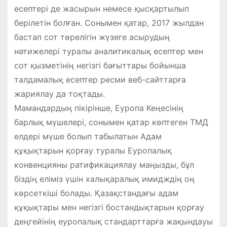
есептері де жасырын немесе қысқартылып
берілетін болған. Сонымен қатар, 2017 жылдан
бастап сот төрелігін жүзеге асырудың
нәтижелері туралы аналитикалық есептер мен
сот қызметінің негізгі бағыттары бойынша
талдамалық есептер ресми веб-сайттарға
жариялау да тоқтады.
Мамандардың пікірінше, Еуропа Кеңесінің
барлық мүшелері, сонымен қатар көптеген ТМД
елдері мүше болып табылатын Адам
құқықтарын қорғау туралы Еуропалық
конвенцияны ратификациялау маңызды, бұл
біздің еліміз үшін халықаралық имидждің оң
көрсеткіші болады. Қазақстандағы адам
құқықтары мен негізгі бостандықтарын қорғау
деңгейінің еуропалық стандарттарға жақындауы