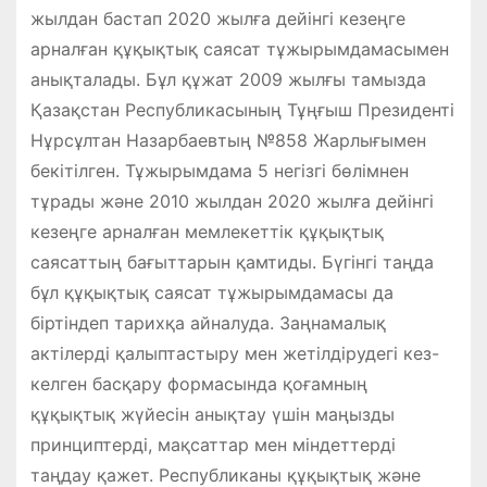
жылдан бастап 2020 жылға дейінгі кезеңге
арналған құқықтық саясат тұжырымдамасымен
анықталады. Бұл құжат 2009 жылғы тамызда
Қазақстан Республикасының Тұңғыш Президенті
Нұрсұлтан Назарбаевтың №858 Жарлығымен
бекітілген. Тұжырымдама 5 негізгі бөлімнен
тұрады және 2010 жылдан 2020 жылға дейінгі
кезеңге арналған мемлекеттік құқықтық
саясаттың бағыттарын қамтиды. Бүгінгі таңда
бұл құқықтық саясат тұжырымдамасы да
біртіндеп тарихқа айналуда. Заңнамалық
актілерді қалыптастыру мен жетілдірудегі кез-
келген басқару формасында қоғамның
құқықтық жүйесін анықтау үшін маңызды
принциптерді, мақсаттар мен міндеттерді
таңдау қажет. Республиканы құқықтық және