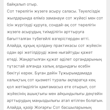
байқалып отыр.
Сот төрелігін жүзеге асыру саласы. Тәуелсіздік
жылдарында еліміз заманауи сот жүйесі мен сот
ісін жүргізуді құруға, сондай-ақ сот төрелігін
жүзеге асырудың тиімділігін арттыруға
бағытталған түбегейлі өзгерістерден өтті.
Алайда, құқық қолдану практикасы сот жүйесін
одан әрі жетілдіруді және нығайтуды қажет
етеді. Жаңартылған құжат әділет органдарының
тұтастай алғанда халық алдындағы есебін
бекітуі керек. Бұған дейін Тұжырымдамада
халықтың сот қызметі туралы ақпаратқа кең
қол жетімділігін қамтамасыз ете отырып, сот
жүйесінің ашықтығы мен айқындылығы деңгейін
арттырудың маңыздылығы атап өтілген болатын.
Алайда, қазір Жоғарғы Сот басшыларының