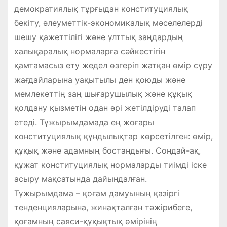
демократиялық тұрғыдан конституциялық
бекіту, әлеуметтік-экономикалық мәселелерді
шешу қажеттілігі және ұлттық заңдардың
халықаралық нормаларға сәйкестігін
қамтамасыз ету жедел өзгеріп жатқан өмір сүру
жағдайларына уақытылы ден қоюды және
мемлекеттің заң шығарушылық және құқық
қолдану қызметін одан әрі жетілдіруді талап
етеді. Тұжырымдамада ең жоғары
конституциялық құндылықтар көрсетілген: өмір,
құқық және адамның бостандығы. Сондай-ақ,
құжат конституциялық нормаларды тиімді іске
асыру мақсатында дайындалған.
Тұжырымдама – қоғам дамуының қазіргі
тенденцияларына, жинақталған тәжірибеге,
қоғамның саяси-құқықтық өмірінің