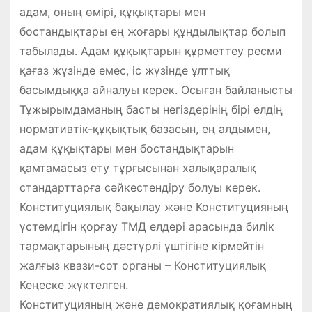
адам, оның өмірі, құқықтары мен
бостандықтары ең жоғары құндылықтар болып
табылады. Адам құқықтарын құрметтеу ресми
қағаз жүзінде емес, іс жүзінде ұлттық
басымдыққа айналуы керек. Осыған байланысты
Тұжырымдаманың басты негіздерінің бірі елдің
нормативтік-құқықтық базасын, ең алдымен,
адам құқықтары мен бостандықтарын
қамтамасыз ету тұрғысынан халықаралық
стандарттарға сәйкестендіру болуы керек.
Конституциялық бақылау және Конституцияның
үстемдігін қорғау ТМД елдері арасында билік
тармақтарының дәстүрлі үштігіне кірмейтін
жалғыз квази-сот органы – Конституциялық
Кеңеске жүктелген.
Конституцияның және демократиялық қоғамның