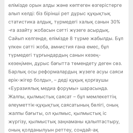
елімізде орын алды және көптеген өзгерістерге
алып келді: біз бірінші рет дұрыс құқықтық
статистика алдық, түрмедегі халық санын 30%
-ға азайту жобасын сәтті жүзеге асырдық.
Сайып келгенде, елімізде 8 түрме жабылды. Бұл
үлкен сәтті жоба, амнистия ғана емес, бұл
түрмедегі тұрғындардың санын кезең-
кезеңімен, дұрыс бағытта төмендету деген сөз.
Барлық осы реформалардың жүзеге асуы саяси
ерік-жігер болды», – деді құқық қорғаушы
«Еуразиялық медиа форумы» шарасында.
Жалпы, қылмыстық саясат – бұл мемлекеттің
әлеуметтік-құқықтық саясатының бөлігі, оның
жалпы бағыты, ол қылмыс, қылмыстық іс
жүргізу, қылмыстық заңнаманы қалыптастыру,
оның қолданылуын реттеу, сондай-ақ