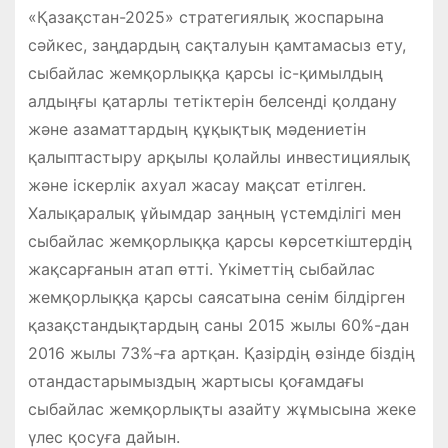
«Қазақстан-2025» стратегиялық жоспарына
сәйкес, заңдардың сақталуын қамтамасыз ету,
сыбайлас жемқорлыққа қарсы іс-қимылдың
алдыңғы қатарлы тетіктерін белсенді қолдану
және азаматтардың құқықтық мәдениетін
қалыптастыру арқылы қолайлы инвестициялық
және іскерлік ахуал жасау мақсат етілген.
Халықаралық ұйымдар заңның үстемділігі мен
сыбайлас жемқорлыққа қарсы көрсеткіштердің
жақсарғанын атап өтті. Үкіметтің сыбайлас
жемқорлыққа қарсы саясатына сенім білдірген
қазақстандықтардың саны 2015 жылы 60%-дан
2016 жылы 73%-ға артқан. Қазірдің өзінде біздің
отандастарымыздың жартысы қоғамдағы
сыбайлас жемқорлықты азайту жұмысына жеке
үлес қосуға дайын.