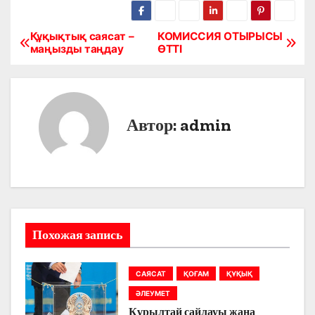
Құқықтық саясат –
КОМИССИЯ ОТЫРЫСЫ
Н
маңызды таңдау
ӨТТІ
а
в
Автор:
admin
и
г
а
ц
Похожая запись
и
я
САЯСАТ
ҚОҒАМ
ҚҰҚЫҚ
п
ӘЛЕУМЕТ
Құрылтай сайлауы жаңа