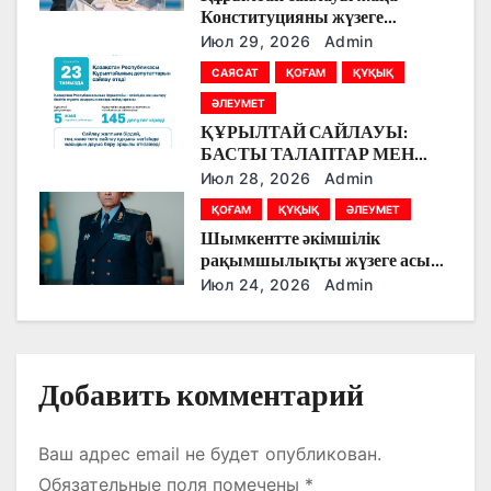
о
Конституцияны жүзеге
асырудың алғашқы кезеңі
Июл 29, 2026
Admin
з
болады
САЯСАТ
ҚОҒАМ
ҚҰҚЫҚ
а
ӘЛЕУМЕТ
ҚҰРЫЛТАЙ САЙЛАУЫ:
п
БАСТЫ ТАЛАПТАР МЕН
ЕРЕКШЕЛІКТЕР
Июл 28, 2026
Admin
и
ҚОҒАМ
ҚҰҚЫҚ
ӘЛЕУМЕТ
с
Шымкентте әкімшілік
рақымшылықты жүзеге асыру
я
қорытындылары шығарылды
Июл 24, 2026
Admin
м
Добавить комментарий
Ваш адрес email не будет опубликован.
Обязательные поля помечены
*