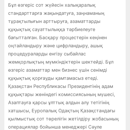
Бұл өзгеріс сот жүйесін халықаралық
стандарттарға жақындатуға, заңнаманың
тұрақтылығын арттыруға, азаматтарды
құқықтық сауаттылыққа тәрбиелеуге
бағытталған. Басқару процестерін кеңінен
оңтайландыру және цифрландыру, ашық
процедураларды енгізу сыбайлас
жемқорлықтың мүмкіндіктерін шектейді. Бұл
өзгеріс азаматтар мен бизнес үшін сенімді
құқықтық қорғауды қамтамасыз етеді.
Қазақстан Республикасы Президентінің адам
құқықтары жөніндегі комиссиясының мүшесі,
Азаптауға қарсы ұлттық алдын алу тетігінің
хатшысы, Еуропалық Одақтың Қазақстандағы
қылмыстық сот төрелігін жетілдіру жобасының
операциялар бойынша менеджері Сәуле