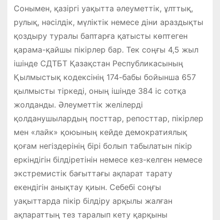
Сонымен, қазіргі уақытта әлеуметтік, ұлттық,
рулық, нәсілдік, мүліктік немесе діни араздықты
қоздыру туралы баптарға қатысты көптеген
қарама-қайшы пікірлер бар. Тек соңғы 4,5 жыл
ішінде СДТБТ Қазақстан Республикасының
Қылмыстық кодексінің 174-бабы бойынша 657
қылмысты тіркеді, оның ішінде 384 іс сотқа
жолданды. Әлеуметтік желілерді
қолданушылардың посттар, репосттар, пікірлер
мен «лайк» қоюының кейде демократиялық
қоғам негіздерінің бірі болып табылатын пікір
еркіндігін білдіретінін немесе кез-келген немесе
экстремистік бағыттағы ақпарат тарату
екендігін анықтау қиын. Себебі соңғы
уақыттарда пікір білдіру арқылы жалған
ақпараттың тез таралып кету қарқыны