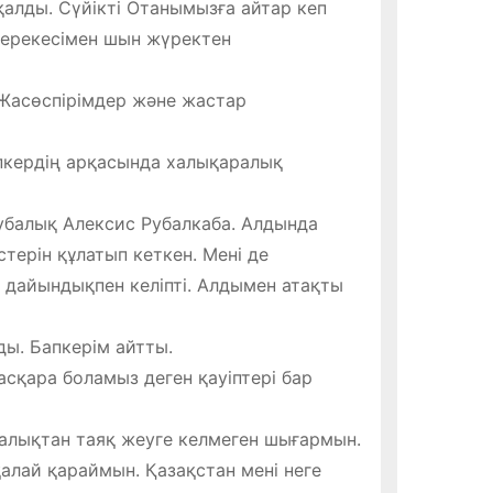
қалды. Сүйікті Отанымызға айтар кеп
мерекесімен шын жүректен
. Жасөспірімдер және жастар
пкердің арқасында халықаралық
убалық Алексис Рубалкаба. Алдында
терін құлатып кеткен. Мені де
 дайындықпен келіпті. Алдымен атақты
ы. Бапкерім айтты.
сқара боламыз деген қауіптері бар
алықтан таяқ жеуге келмеген шығармын.
алай қараймын. Қазақстан мені неге