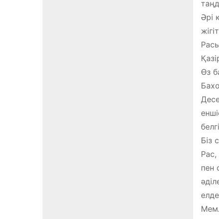
таңд
Әрі 
жігі
Расы
Қазі
Өз б
Бахо
Десе
енші
белгі
Біз 
Рас,
пен 
әділ
елде
Мемл