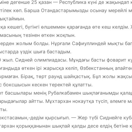
 міне дегенше 25 қазан — Республика күні де жақындап 
 тілек көп. Барша Отандастарымызды осынау мерейлі 
тықтаймын.
қа кешегі, бүгінгі өлшеммен қарағанда өте кеш келдім
масының тезінен өткен жоқпын.
ерден жолым болды. Нұрғали Сафиуллиндей мықты ба
старда үздік шыға бастадым.
 жыл. Сидней олимпиадасы. Мұндағы басты фоварит к
ғандыда өткен ірі жарысқа келіп, Өзбекстанның апайтөс
рмаған. Бірақ, төрт раунд шайқастық. Бұл жолы жақсы
с боксшысын кескен теректей құлатты.
т басшылары менің Рубалкабамен шықпағанымды қалад
рыдағылар айтты. Мұхтархан нокаутқа түсіп, әлемге ма
ты.
кстасамын,-дедім қырсығып. — Жер түбі Сиднейге куб
архан қорыққанынан шықпай қалды десе елдің бетіне қ