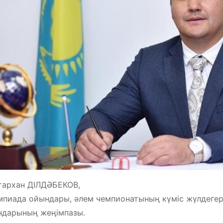
тархан ДІЛДӘБЕКОВ,
пиада ойындары, әлем чемпионатының күміс жүлдегері
ндарының жеңімпазы.