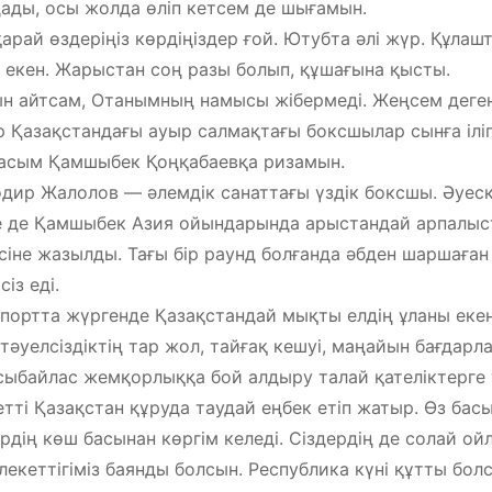
ады, осы жолда өліп кетсем де шығамын.
қарай өздеріңіз көрдіңіздер ғой. Ютубта әлі жүр. Құлаш
т екен. Жарыстан соң разы болып, құшағына қысты.
н айтсам, Отанымның намысы жібермеді. Жеңсем деген
р Қазақстандағы ауыр салмақтағы боксшылар сынға іліг
асым Қамшыбек Қоңқабаевқа ризамын.
дир Жалолов — әлемдік санаттағы үздік боксшы. Әуесқ
 де Қамшыбек Азия ойындарында арыстандай арпалыс
сіне жазылды. Тағы бір раунд болғанда әбден шаршағ
сіз еді.
спортта жүргенде Қазақстандай мықты елдің ұланы екен
 тәуелсіздіктің тар жол, тайғақ кешуі, маңайын бағда
сыбайлас жемқорлыққа бой алдыру талай қателіктерге ұ
етті Қазақстан құруда таудай еңбек етіп жатыр. Өз ба
рдің көш басынан көргім келеді. Сіздердің де солай ой
екеттігіміз баянды болсын. Республика күні құтты бол