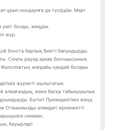
тап ұрып нокдаунға да түсірдім. Мәрт
 үміт болды, жеңдім.
іп жүр.
ой бокста барлық биікті бағындырды.
ты. Соңғы раунд қазақ боксшысының
ан Жалоловтың жағдайы қандай болары
дігіміз жүректі жылытатын.
рлай алмағандық, жеке басқа табынушылық
рындырды. Бүгінгі Президентіміз жаңа,
сым Отанымызды әлемдегі өркениетті
ларыңызға сенемін.
сын, бауырлар!