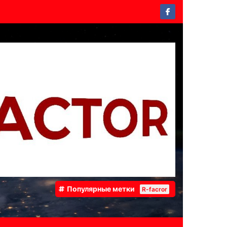
Популярные метки
R-facror