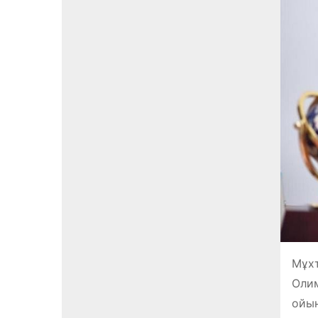
Мұх
Олим
ойы