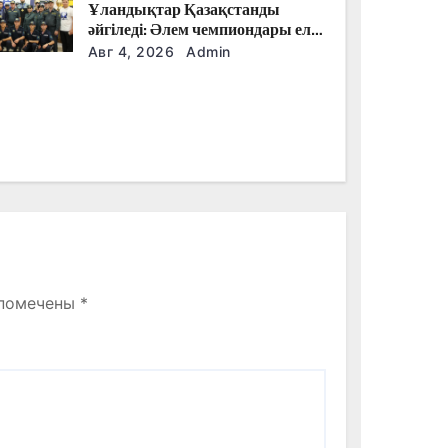
Ұландықтар Қазақстанды
әйгіледі: Әлем чемпиондары елге
оралды
Авг 4, 2026
Admin
 помечены
*