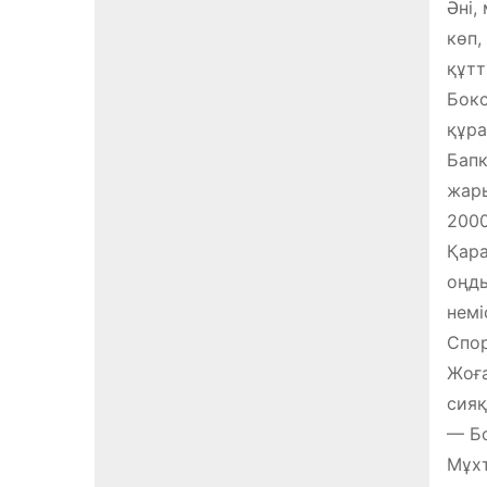
Әні,
көп,
құт
Бокс
құра
Бапк
жары
2000
Қара
оңды
немі
Спор
Жоға
сияқ
— Бо
Мұхт