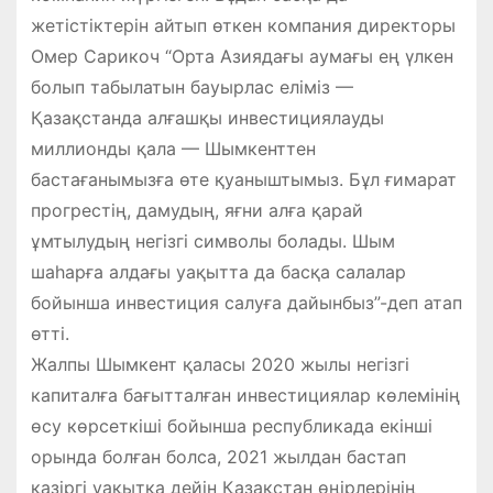
жетістіктерін айтып өткен компания директоры
Омер Сарикоч “Орта Азиядағы аумағы ең үлкен
болып табылатын бауырлас еліміз —
Қазақстанда алғашқы инвестициялауды
миллионды қала — Шымкенттен
бастағанымызға өте қуаныштымыз. Бұл ғимарат
прогрестің, дамудың, яғни алға қарай
ұмтылудың негізгі символы болады. Шым
шаһарға алдағы уақытта да басқа салалар
бойынша инвестиция салуға дайынбыз”-деп атап
өтті.
Жалпы Шымкент қаласы 2020 жылы негізгі
капиталға бағытталған инвестициялар көлемінің
өсу көрсеткіші бойынша республикада екінші
орында болған болса, 2021 жылдан бастап
қазіргі уақытқа дейін Қазақстан өңірлерінің