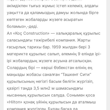
әкімдікпен тығыз жұмыс істеп келеміз, алдағы
уақытта да қаламыздың дамуы жолында бірге
көптеген жобаларды жүзеге асыратын
боламыз»,-деді.
Ал «Koç Construction» — халықаралық құрылыс
саласындағы тәжірибелі компания. Жарты
ғасырлық тарихы бар. 1959 жылдан бері 3
материкте құрылыс салып, әлемнің 9 елінде ірі-
ірі жобалардың жүзеге асуына атсалысқан.
Солардың бірі — көрші Өзбекстан елінің ең
маңызды жобасы саналған “Ташкент Сити”
құрылысының негізгі басым бөлігін жүргізіп,
қазіргі таңда 3,5 млн2 м шамасындағы
нысанның құрылысын салуда. Сонымен қоса
«Hilton» қонақ үйінің құрылысын да аталмыш
компания жүргізген. Бұдан басқа да