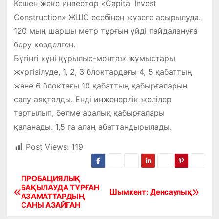
Кешен жеке инвестор «Capital Invest
Construction» ЖШС есебінен жүзеге асырылуда.
120 мың шаршы метр тұрғын үйді пайдалануға
беру көзделген.
Бүгінгі күні құрылыс-монтаж жұмыстары
жүргізілуде, 1, 2, 3 блоктардағы 4, 5 қабаттың
және 6 блоктағы 10 қабаттың қабырғаларын
салу аяқталды. Енді инженерлік желілер
тартылып, бөлме аралық қабырғалары
қаланады. 1,5 га алаң абаттандырылады.
Post Views:
119
ПРОБАЦИЯЛЫҚ
Н
БАҚЫЛАУДА ТҰРҒАН
Шымкент: Денсаулық
АЗАМАТТАРДЫҢ
а
САНЫ АЗАЙҒАН