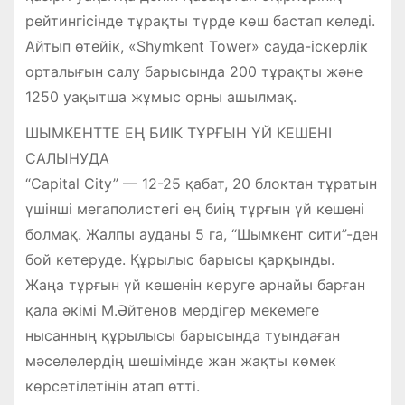
рейтингісінде тұрақты түрде көш бастап келеді.
Айтып өтейік, «Shymkent Tower» сауда-іскерлік
орталығын салу барысында 200 тұрақты және
1250 уақытша жұмыс орны ашылмақ.
ШЫМКЕНТТЕ ЕҢ БИІК ТҰРҒЫН ҮЙ КЕШЕНІ
САЛЫНУДА
“Capital City” — 12-25 қабат, 20 блоктан тұратын
үшінші мегаполистегі ең биің тұрғын үй кешені
болмақ. Жалпы ауданы 5 га, “Шымкент сити”-ден
бой көтеруде. Құрылыс барысы қарқынды.
Жаңа тұрғын үй кешенін көруге арнайы барған
қала әкімі М.Әйтенов мердігер мекемеге
нысанның құрылысы барысында туындаған
мәселелердің шешімінде жан жақты көмек
көрсетілетінін атап өтті.