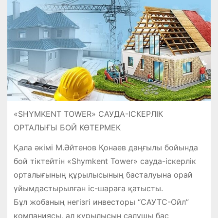
«SHYMKENT TOWER» САУДА-ІСКЕРЛІК
ОРТАЛЫҒЫ БОЙ КӨТЕРМЕК
Қала әкімі М.Әйтенов Қонаев даңғылы бойында
бой тіктейтін «Shymkent Tower» сауда-іскерлік
орталығының құрылысының басталуына орай
ұйымдастырылған іс-шараға қатысты.
Бұл жобаның негізгі инвесторы “САУТС-Ойл”
компаниясы, ал құрылысын салушы бас