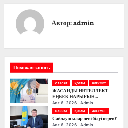
в
и
Автор:
admin
г
а
ц
и
Похожая запись
я
п
САЯСАТ
ҚОҒАМ
ӘЛЕУМЕТ
ЖАСАНДЫ ИНТЕЛЛЕКТ
о
ЕҢБЕК НАРЫҒЫН
ӨЗГЕРТУДЕ: ПАРТИЯЛАР
з
Авг 6, 2026
Admin
БІЛІМ БЕРУ МЕН БОЛАШАҚ
САЯСАТ
ҚОҒАМ
ӘЛЕУМЕТ
МАМАНДЫҚТАРДЫ
а
Сайлаушылар нені білуі керек?
ТАЛҚЫЛАДЫ
Авг 6, 2026
Admin