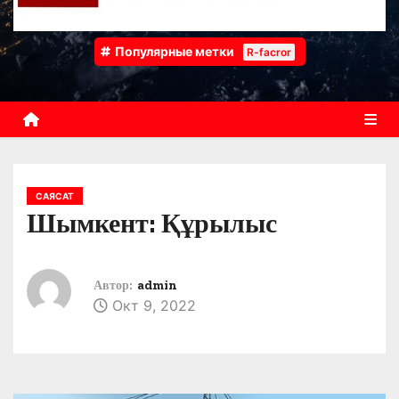
Популярные метки
R-facror
САЯСАТ
Шымкент: Құрылыс
Автор:
admin
Окт 9, 2022