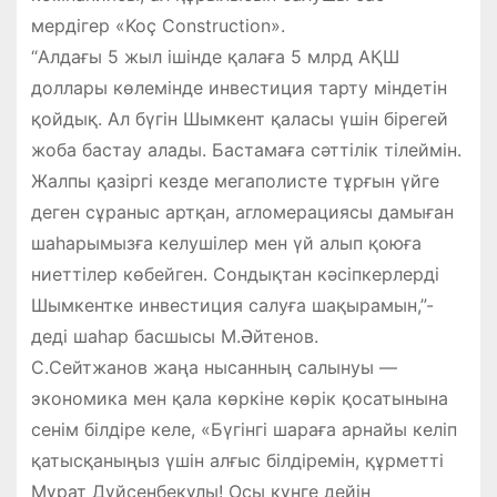
мердігер «Koç Construction».
“Алдағы 5 жыл ішінде қалаға 5 млрд АҚШ
доллары көлемінде инвестиция тарту міндетін
қойдық. Ал бүгін Шымкент қаласы үшін бірегей
жоба бастау алады. Бастамаға сәттілік тілеймін.
Жалпы қазіргі кезде мегаполисте тұрғын үйге
деген сұраныс артқан, агломерациясы дамыған
шаһарымызға келушілер мен үй алып қоюға
ниеттілер көбейген. Сондықтан кәсіпкерлерді
Шымкентке инвестиция салуға шақырамын,”-
деді шаһар басшысы М.Әйтенов.
С.Сейтжанов жаңа нысанның салынуы —
экономика мен қала көркіне көрік қосатынына
сенім білдіре келе, «Бүгінгі шараға арнайы келіп
қатысқаныңыз үшін алғыс білдіремін, құрметті
Мұрат Дүйсенбекұлы! Осы күнге дейін