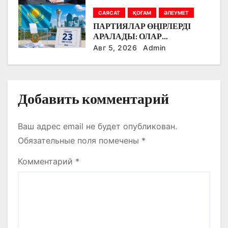
п
САЯСАТ
ҚОҒАМ
ӘЛЕУМЕТ
и
ПАРТИЯЛАР ӨҢІРЛЕРДІ
с
АРАЛАДЫ: ОЛАР
ДӘРІГЕРЛЕРМЕН,
Авг 5, 2026
Admin
я
ЖҰМЫСШЫЛАРМЕН,
ФЕРМЕРЛЕРМЕН ЖӘНЕ
м
СТУДЕНТТЕРМЕН НЕ
ТУРАЛЫ СӨЙЛЕСТІ?
Добавить комментарий
Ваш адрес email не будет опубликован.
Обязательные поля помечены
*
Комментарий
*