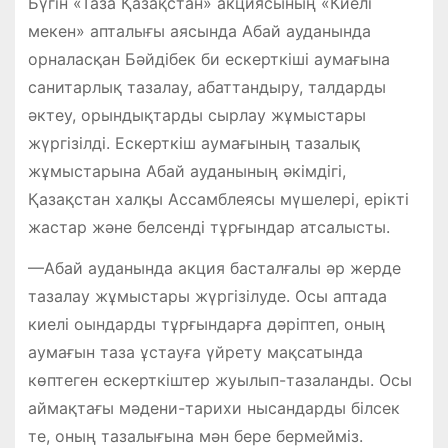
Бүгін «Таза Қазақстан» акциясының «Киелі
мекен» апталығы аясында Абай ауданында
орналасқан Бәйдібек би ескерткіші аумағына
санитарлық тазалау, абаттандыру, талдарды
әктеу, орындықтарды сырлау жұмыстары
жүргізілді. Ескерткіш аумағының тазалық
жұмыстарына Абай ауданының әкімдігі,
Қазақстан халқы Ассамблеясы мүшелері, ерікті
жастар және белсенді тұрғындар атсалысты.
—Абай ауданында акция басталғалы әр жерде
тазалау жұмыстары жүргізілуде. Осы аптада
киелі оындарды тұрғындарға дәріптеп, оның
аумағын таза ұстауға үйрету мақсатында
көптеген ескерткіштер жуылып-тазаланды. Осы
аймақтағы мәдени-тарихи нысандарды білсек
те, оның тазалығына мән бере бермейміз.