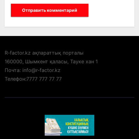
R-factor.kz ақпараттық порталы
160000, Шымкент қаласы, Тауке хан 1
Почта: info@r-factor.kz
Телефон:7777 777 77 77