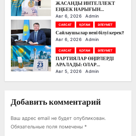
ЖАСАНДЫ ИНТЕЛЛЕКТ
з
ЕҢБЕК НАРЫҒЫН
ӨЗГЕРТУДЕ: ПАРТИЯЛАР
Авг 6, 2026
Admin
а
БІЛІМ БЕРУ МЕН БОЛАШАҚ
САЯСАТ
ҚОҒАМ
ӘЛЕУМЕТ
МАМАНДЫҚТАРДЫ
п
Сайлаушылар нені білуі керек?
ТАЛҚЫЛАДЫ
Авг 6, 2026
Admin
и
САЯСАТ
ҚОҒАМ
ӘЛЕУМЕТ
с
ПАРТИЯЛАР ӨҢІРЛЕРДІ
АРАЛАДЫ: ОЛАР
я
ДӘРІГЕРЛЕРМЕН,
Авг 5, 2026
Admin
ЖҰМЫСШЫЛАРМЕН,
м
ФЕРМЕРЛЕРМЕН ЖӘНЕ
СТУДЕНТТЕРМЕН НЕ
ТУРАЛЫ СӨЙЛЕСТІ?
Добавить комментарий
Ваш адрес email не будет опубликован.
Обязательные поля помечены
*