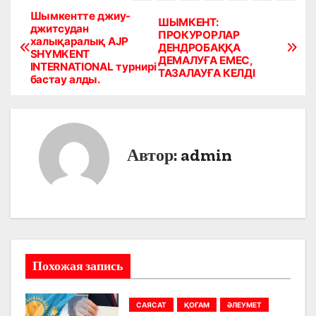
Шымкентте джиу-
Н
ШЫМКЕНТ:
джитсудан
ПРОКУРОРЛАР
xалықаралық AJP
а
ДЕНДРОБАҚҚА
SHYMKENT
ДЕМАЛУҒА ЕМЕС,
INTERNATIONAL турнирі
в
ТАЗАЛАУҒА КЕЛДІ
бастау алды.
и
г
Автор:
admin
а
ц
и
я
Похожая запись
п
о
САЯСАТ
ҚОҒАМ
ӘЛЕУМЕТ