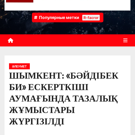
Популярные метки
R-facror
ӘЛЕУМЕТ
ШЫМКЕНТ: «БӘЙДІБЕК
БИ» ЕСКЕРТКІШІ
АУМАҒЫНДА ТАЗАЛЫҚ
ЖҰМЫСТАРЫ
ЖҮРГІЗІЛДІ