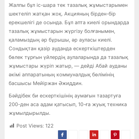
Жалпы бұл іс-шара тек тазалық жұмыстарымен
шектеліп жатқан жоқ. Акцияның бірден-бір
ерекшелігі де осында. Бұл апта киелі орындарда
тазалық жұмыстарын жүргізу болғанымен,
қаламыздың әр бұрышы, әр ауласы киелі.
Сондықтан қазір ауданда ескерткіштерден
бөлек тұрғын үйлердің аулаларында да тазалық
жұмыстары жүріп жатыр, — дейді Абай ауданы
әкімі аппаратының коммуналдық бөлімінің
басшысы Мейіржан Әжиддин.
Бәйдібек би ескерткішінің аумағын тазартуға
200-ден аса адам қатысып, 10-ға жуық техника
жұмылдырылды.
Post Views:
122