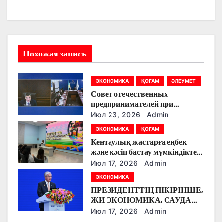
я
п
о
Похожая запись
з
ЭКОНОМИКА
ҚОҒАМ
ӘЛЕУМЕТ
а
Совет отечественных
предпринимателей при
п
Правительстве РК перешел на
Июл 23, 2026
Admin
новый формат работы
и
ЭКОНОМИКА
ҚОҒАМ
Кентаулық жастарға еңбек
с
және кәсіп бастау мүмкіндіктері
түсіндірілді
Июл 17, 2026
Admin
я
ЭКОНОМИКА
м
ПРЕЗИДЕНТТІҢ ПІКІРІНШЕ,
ЖИ ЭКОНОМИКА, САУДА
ЖӘНЕ ЖАҺАНДЫҚ ӨЗАРА
Июл 17, 2026
Admin
БАЙЛАНЫСТЫҢ