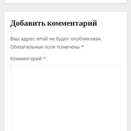
БОЛАШАҒЫН
АЙҚЫНДАЙТЫН,
ТОЛЫҚҚАНДЫ
Добавить комментарий
ИНФРАҚҰРЫЛЫМЫ БАР
САЛАҒА АЙНАЛЫП КЕЛЕДІ
Ваш адрес email не будет опубликован.
Обязательные поля помечены
*
Комментарий
*