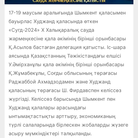
17-19 маусым аралығында Шымкент қаласымен
бауырлас Худжанд қаласында өткен
«Сугд-2024» Х Халықаралық сауда
жәрмеңкесіне қала әкімінің бірінші орынбасары
Қ.Асылов бастаған делегация қатысты. Іс-шара
аясында Қазақстанның Тәжікістандағы елшісі
У.Әмірханұлы қала әкімінің бірінші орынбасары
Қ.Жұмабекұлы, Соғды облысының төрағасы
Раджаббой Ахмадзодамен және Худжанд
қаласының төрағасы Ш. Фирдавспен келіссөз
жүргізді. Келіссөз барысында Шымкент пен
Худжанд қалалары арасындағы
ынтымақтастықты арттыру, экономиканың
түрлі салаларында бірлескен жобаларды жүзеге
асыру мүмкіндіктері талқыланды.