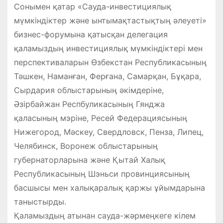
Сонымен қатар «Сауда-инвестициялық
мүмкіндіктер және ынтымақтастықтың әлеуеті»
бизнес-форумына қатысқан делегация
қаламыздың инвестициялық мүмкіндіктері мен
перспективаларын Өзбекстан Республикасының
Тәшкен, Наманған, Ферғана, Самарқан, Бұқара,
Сырдария облыстарының әкімдеріне,
Әзірбайжан Респбуликасының Гянджа
қаласының мэріне, Ресей Федерациясының
Нижегород, Мәскеу, Свердловск, Пенза, Липец,
Челябинск, Воронеж облыстарының
губернаторларына және Қытай Халық
Республикасының Шэньси провинциясының
басшысы мен халықаралық қаржы ұйымдарына
таныстырды.
Қаламыздың атынан сауда-жәрмеңкеге кілем