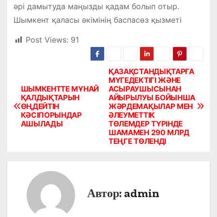
әрі дамытуда маңызды қадам болып отыр.
Шымкент қаласы әкімінің баспасөз қызметі
Post Views:
91
ҚАЗАҚСТАНДЫҚТАРҒА
Н
МҮГЕДЕКТІГІ ЖӘНЕ
ШЫМКЕНТТЕ МҰНАЙ
АСЫРАУШЫСЫНАН
а
ҚАЛДЫҚТАРЫН
АЙЫРЫЛУЫ БОЙЫНША
ӨҢДЕЙТІН
ЖӘРДЕМАҚЫЛАР МЕН
в
КӘСІПОРЫНДАР
ӘЛЕУМЕТТІК
АШЫЛАДЫ
ТӨЛЕМДЕР ТҮРІНДЕ
и
ШАМАМЕН 290 МЛРД
ТЕҢГЕ ТӨЛЕНДІ
г
а
ц
Автор:
admin
и