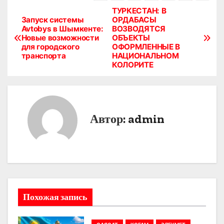
ТУРКЕСТАН: В
Н
Запуск системы
ОРДАБАСЫ
Avtobys в Шымкенте:
ВОЗВОДЯТСЯ
а
Новые возможности
ОБЪЕКТЫ
для городского
ОФОРМЛЕННЫЕ В
в
транспорта
НАЦИОНАЛЬНОМ
КОЛОРИТЕ
и
г
а
Автор:
admin
ц
и
я
п
Похожая запись
о