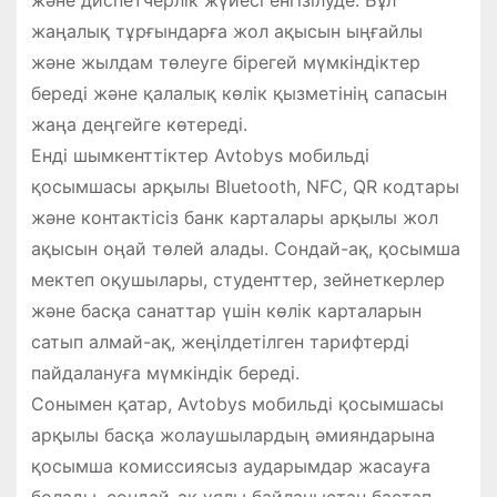
жаңалық тұрғындарға жол ақысын ыңғайлы
және жылдам төлеуге бірегей мүмкіндіктер
береді және қалалық көлік қызметінің сапасын
жаңа деңгейге көтереді.
Енді шымкенттіктер Avtobys мобильді
қосымшасы арқылы Bluetooth, NFC, QR кодтары
және контактісіз банк карталары арқылы жол
ақысын оңай төлей алады. Сондай-ақ, қосымша
мектеп оқушылары, студенттер, зейнеткерлер
және басқа санаттар үшін көлік карталарын
сатып алмай-ақ, жеңілдетілген тарифтерді
пайдалануға мүмкіндік береді.
Сонымен қатар, Avtobys мобильді қосымшасы
арқылы басқа жолаушылардың әмияндарына
қосымша комиссиясыз аударымдар жасауға
болады, сондай-ақ ұялы байланыстан бастап