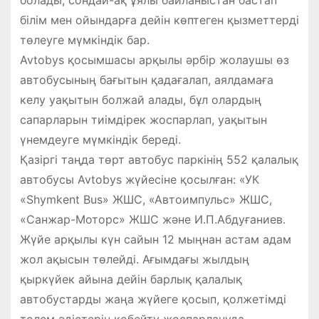
білім мен ойындарға дейін көптеген қызметтерді
төлеуге мүмкіндік бар.
Avtobys қосымшасы арқылы әрбір жолаушы өз
автобусының бағытын қадағалап, аялдамаға
келу уақытын болжай алады, бұл олардың
сапарларын тиімдірек жоспарлап, уақытын
үнемдеуге мүмкіндік береді.
Қазіргі таңда төрт автобус паркінің 552 қалалық
автобусы Avtobys жүйесіне қосылған: «УК
«Shymkent Bus» ЖШС, «Автоимпульс» ЖШС,
«Санжар-Моторс» ЖШС және И.П.Абдуғаниев.
Жүйе арқылы күн сайын 12 мыңнан астам адам
жол ақысын төлейді. Ағымдағы жылдың
қыркүйек айына дейін барлық қалалық
автобустарды жаңа жүйеге қосып, қолжетімді
төлем әдістерін көбейту жоспарлануда.