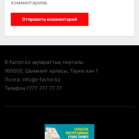
комментариев.
R-factor.kz ақпараттық порталы
160000, Шымкент қаласы, Тауке хан 1
Почта: info@r-factor.kz
Телефон:7777 777 77 77