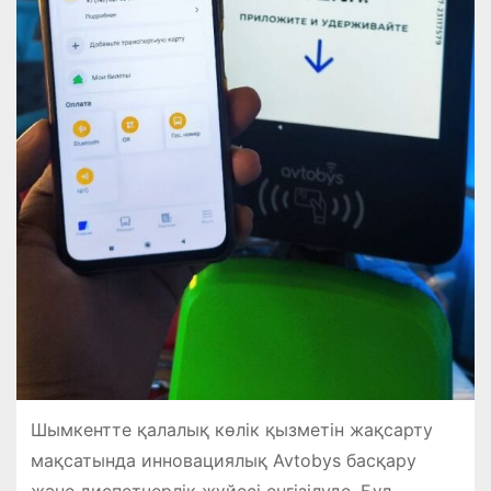
Шымкентте қалалық көлік қызметін жақсарту
мақсатында инновациялық Avtobys басқару
және диспетчерлік жүйесі енгізілуде. Бұл