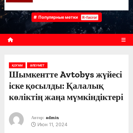
Популярные метки
R-facror
ҚОҒАМ
ӘЛЕУМЕТ
Шымкентте Avtobys жүйесі
іске қосылды: Қалалық
көліктің жаңа мүмкіндіктері
Автор:
admin
Июн 11, 2024