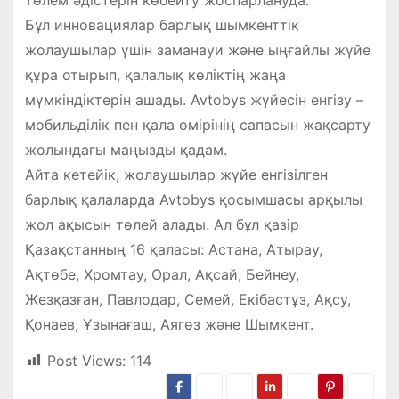
Бұл инновациялар барлық шымкенттік
жолаушылар үшін заманауи және ыңғайлы жүйе
құра отырып, қалалық көліктің жаңа
мүмкіндіктерін ашады. Avtobys жүйесін енгізу –
мобильділік пен қала өмірінің сапасын жақсарту
жолындағы маңызды қадам.
Айта кетейік, жолаушылар жүйе енгізілген
барлық қалаларда Avtobys қосымшасы арқылы
жол ақысын төлей алады. Ал бұл қазір
Қазақстанның 16 қаласы: Астана, Атырау,
Ақтөбе, Хромтау, Орал, Ақсай, Бейнеу,
Жезқазған, Павлодар, Семей, Екібастұз, Ақсу,
Қонаев, Ұзынағаш, Аягөз және Шымкент.
Post Views:
114