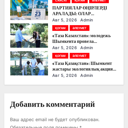
САЯСАТ
ҚОҒАМ
ӘЛЕУМЕТ
з
ПАРТИЯЛАР ӨҢІРЛЕРДІ
АРАЛАДЫ: ОЛАР
а
ДӘРІГЕРЛЕРМЕН,
Авг 5, 2026
Admin
ЖҰМЫСШЫЛАРМЕН,
п
ҚОҒАМ
ӘЛЕУМЕТ
ФЕРМЕРЛЕРМЕН ЖӘНЕ
«Таза Казахстан»: молодежь
СТУДЕНТТЕРМЕН НЕ
и
Шымкента провела
ТУРАЛЫ СӨЙЛЕСТІ?
экологическую акцию
Авг 5, 2026
Admin
с
ҚОҒАМ
ӘЛЕУМЕТ
я
«Таза Қазақстан»: Шымкент
жастары экологиялық акцияға
м
белсенді қатысты
Авг 5, 2026
Admin
Добавить комментарий
Ваш адрес email не будет опубликован.
Обязательные поля помечены
*