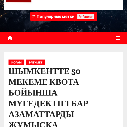
Популярные метки
R-facror
ҚОҒАМ
ӘЛЕУМЕТ
ШЫМКЕНТТЕ 50
МЕКЕМЕ КВОТА
БОЙЫНША
МҮГЕДЕКТІГІ БАР
АЗАМАТТАРДЫ
ЖҰМЫСҚА