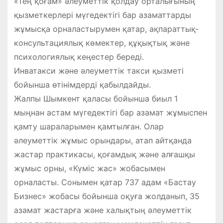
«Тең қоғам» әлеуметтік қолдау орталығының
қызметкерлері мүгедектігі бар азаматтарды
жұмысқа орналастырумен қатар, ақпараттық-
консультациялық көмектер, құқықтық және
психологиялық кеңестер береді.
Инватакси және әлеуметтік такси қызметі
бойынша өтінімдерді қабылдайды.
Жалпы Шымкент қаласы бойынша биыл 1
мыңнан астам мүгедектігі бар азамат жұмыспен
қамту шараларымен қамтылған. Олар
әлеуметтік жұмыс орындары, атап айтқанда
жастар практикасы, қоғамдық және алғашқы
жұмыс орны, «Күміс жас» жобасымен
орналасты. Сонымен қатар 737 адам «Бастау
Бизнес» жобасы бойынша оқуға жолданып, 35
азамат жастарға және халықтың әлеуметтік