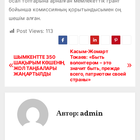
осал топтарына арналған мемлекеттік грант
бойынша комиссияның қорытындысымен оң
шешім алған.
Post Views:
113
Касым-Жомарт
Н
ШЫМКЕНТТЕ 350
Токаев: «Быть
ШАҚЫРЫМ КӨШЕНІҢ
волонтером – это
а
ЖОЛ ТАҢБАЛАРЫ
значит быть, прежде
ЖАҢАРТЫЛДЫ
всего, патриотом своей
в
страны»
и
г
Автор:
admin
а
ц