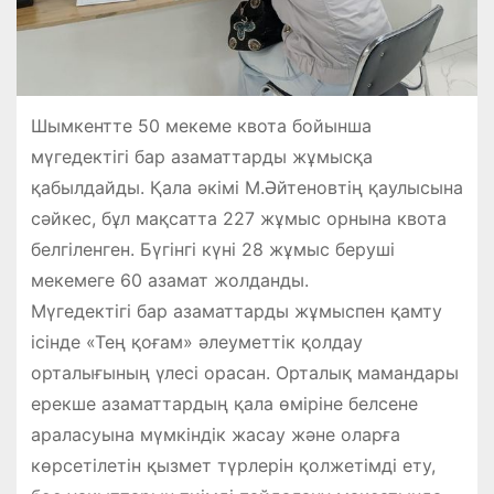
Шымкентте 50 мекеме квота бойынша
мүгедектігі бар азаматтарды жұмысқа
қабылдайды. Қала әкімі М.Әйтеновтің қаулысына
сәйкес, бұл мақсатта 227 жұмыс орнына квота
белгіленген. Бүгінгі күні 28 жұмыс беруші
мекемеге 60 азамат жолданды.
Мүгедектігі бар азаматтарды жұмыспен қамту
ісінде «Тең қоғам» әлеуметтік қолдау
орталығының үлесі орасан. Орталық мамандары
ерекше азаматтардың қала өміріне белсене
араласуына мүмкіндік жасау және оларға
көрсетілетін қызмет түрлерін қолжетімді ету,