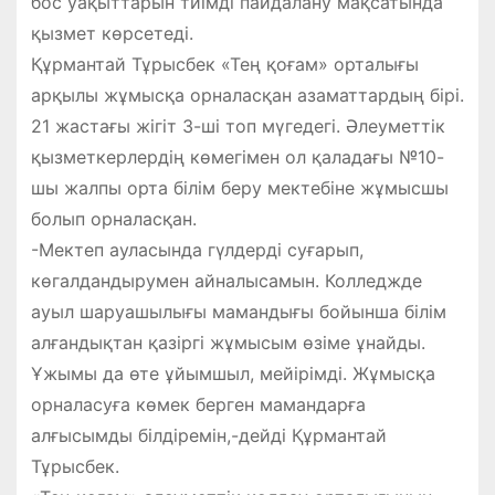
бос уақыттарын тиімді пайдалану мақсатында
қызмет көрсетеді.
Құрмантай Тұрысбек «Тең қоғам» орталығы
арқылы жұмысқа орналасқан азаматтардың бірі.
21 жастағы жігіт 3-ші топ мүгедегі. Әлеуметтік
қызметкерлердің көмегімен ол қаладағы №10-
шы жалпы орта білім беру мектебіне жұмысшы
болып орналасқан.
-Мектеп ауласында гүлдерді суғарып,
көгалдандырумен айналысамын. Колледжде
ауыл шаруашылығы мамандығы бойынша білім
алғандықтан қазіргі жұмысым өзіме ұнайды.
Ұжымы да өте ұйымшыл, мейірімді. Жұмысқа
орналасуға көмек берген мамандарға
алғысымды білдіремін,-дейді Құрмантай
Тұрысбек.