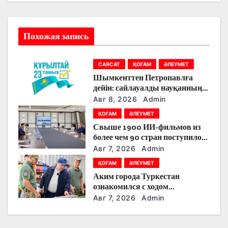
и
я
Похожая запись
п
о
САЯСАТ
ҚОҒАМ
ӘЛЕУМЕТ
Шымкенттен Петропавлға
з
дейін: сайлауалды науқанның
кезекті күнінде партияларды
Авг 8, 2026
Admin
а
қандай тақырыптар
ҚОҒАМ
ӘЛЕУМЕТ
тоғыстырды
п
Свыше 1900 ИИ-фильмов из
более чем 90 стран поступило
и
на Astana AI Film Festival
Авг 7, 2026
Admin
с
ҚОҒАМ
ӘЛЕУМЕТ
Аким города Туркестан
я
ознакомился с ходом
строительства военного
Авг 7, 2026
Admin
м
городка Национальной гвардии