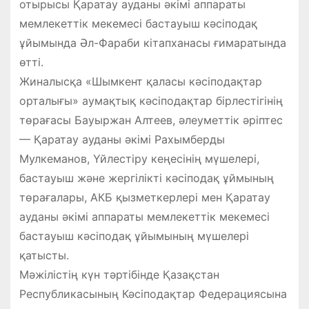
отырысы Қаратау ауданы әкімі аппараты
мемлекеттік мекемесі бастауыш кәсіподақ
ұйымында Әл-Фараби кітапханасы ғимаратында
өтті.
Жиналысқа «Шымкент қаласы кәсіподақтар
орталығы» аумақтық кәсіподақтар бірлестігінің
төрағасы Бауыржан Алтеев, әлеуметтік әріптес
— Қаратау ауданы әкімі Рахымберды
Мулкеманов, Үйлестіру кеңесінің мүшелері,
бастауыш және жергілікті кәсіподақ ұймының
төрағалары, АКБ қызметкерлері мен Қаратау
ауданы әкімі аппараты мемлекеттік мекемесі
бастауыш кәсіподақ ұйымының мүшелері
қатысты.
Мәжілістің күн тәртібінде Қазақстан
Республикасының Кәсіподақтар Федерациясына