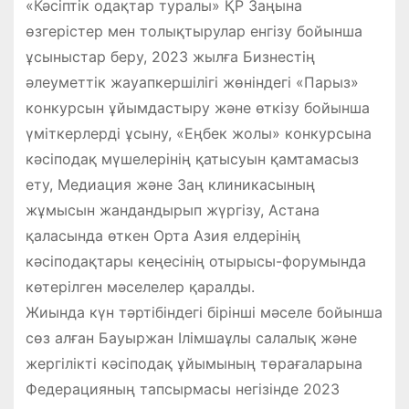
«Кәсіптік одақтар туралы» ҚР Заңына
өзгерістер мен толықтырулар енгізу бойынша
ұсыныстар беру, 2023 жылға Бизнестің
әлеуметтік жауапкершілігі жөніндегі «Парыз»
конкурсын ұйымдастыру және өткізу бойынша
үміткерлерді ұсыну, «Еңбек жолы» конкурсына
кәсіподақ мүшелерінің қатысуын қамтамасыз
ету, Медиация және Заң клиникасының
жұмысын жандандырып жүргізу, Астана
қаласында өткен Орта Азия елдерінің
кәсіподақтары кеңесінің отырысы-форумында
көтерілген мәселелер қаралды.
Жиында күн тәртібіндегі бірінші мәселе бойынша
сөз алған Бауыржан Ілімшаұлы салалық және
жергілікті кәсіподақ ұйымының төрағаларына
Федерацияның тапсырмасы негізінде 2023