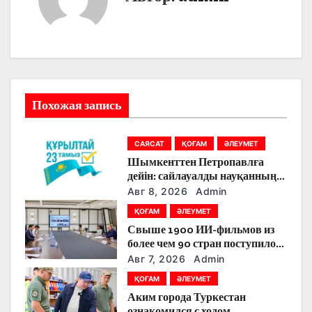
г
а
ц
и
Похожая запись
я
п
САЯСАТ
ҚОҒАМ
ӘЛЕУМЕТ
Шымкенттен Петропавлға
о
дейін: сайлауалды науқанның
кезекті күнінде партияларды
з
Авг 8, 2026
Admin
қандай тақырыптар
ҚОҒАМ
ӘЛЕУМЕТ
тоғыстырды
а
Свыше 1900 ИИ-фильмов из
более чем 90 стран поступило
п
на Astana AI Film Festival
Авг 7, 2026
Admin
и
ҚОҒАМ
ӘЛЕУМЕТ
Аким города Туркестан
с
ознакомился с ходом