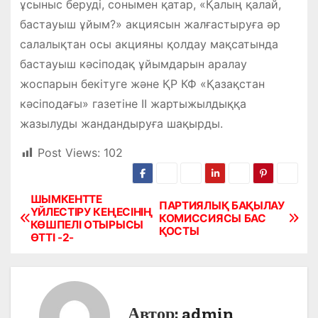
ұсыныс беруді, сонымен қатар, «Қалың қалай,
бастауыш ұйым?» акциясын жалғастыруға әр
салалықтан осы акцияны қолдау мақсатында
бастауыш кәсіподақ ұйымдарын аралау
жоспарын бекітуге және ҚР КФ «Қазақстан
кәсіподағы» газетіне ІІ жартыжылдыққа
жазылуды жандандыруға шақырды.
Post Views:
102
ШЫМКЕНТТЕ
Н
ПАРТИЯЛЫҚ БАҚЫЛАУ
ҮЙЛЕСТІРУ КЕҢЕСІНІҢ
КОМИССИЯСЫ БАС
КӨШПЕЛІ ОТЫРЫСЫ
а
ҚОСТЫ
ӨТТІ -2-
в
и
Автор:
admin