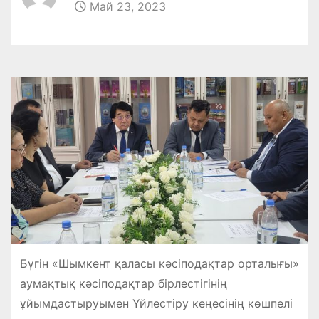
Май 23, 2023
Бүгін «Шымкент қаласы кәсіподақтар орталығы»
аумақтық кәсіподақтар бірлестігінің
ұйымдастыруымен Үйлестіру кеңесінің көшпелі