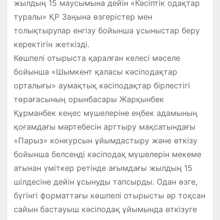
жылдың 15 маусымына дейін «Кәсіптік одақтар
туралы» ҚР Заңына өзгерістер мен
толықтырулар енгізу бойынша ұсыныстар беру
керектігін жеткізді.
Көшпелі отырыста қаралған келесі мәселе
бойынша «Шымкент қаласы кәсіподақтар
орталығы» аумақтық кәсіподақтар бірлестігі
төрағасының орынбасары Жарқынбек
Құрманбек кеңес мүшелеріне еңбек адамының
қоғамдағы мәртебесін арттыру мақсатындағы
«Парыз» конкурсын ұйымдастыру және өткізу
бойынша белсенді кәсіподақ мүшелерін мекеме
атынан үміткер ретінде ағымдағы жылдың 15
шілдесіне дейін ұсынуды тапсырды. Одан өзге,
бүгінгі форматтағы көшпелі отырысты әр тоқсан
сайын бастауыш кәсіподақ ұйымында өткізуге