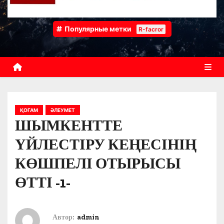
Популярные метки
R-facror
ҚОҒАМ
ӘЛЕУМЕТ
ШЫМКЕНТТЕ
ҮЙЛЕСТІРУ КЕҢЕСІНІҢ
КӨШПЕЛІ ОТЫРЫСЫ
ӨТТІ -1-
Автор:
admin