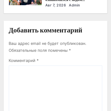
строительства военного
Авг 7, 2026
Admin
я
городка Национальной гвардии
м
Добавить комментарий
Ваш адрес email не будет опубликован.
Обязательные поля помечены
*
Комментарий
*