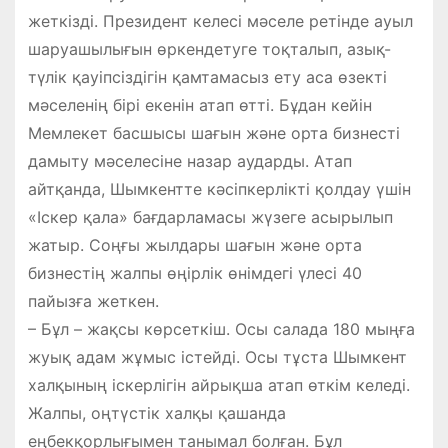
жеткізді. Президент келесі мәселе ретінде ауыл
шаруашылығын өркендетуге тоқталып, азық-
түлік қауіпсіздігін қамтамасыз ету аса өзекті
мәселенің бірі екенін атап өтті. Бұдан кейін
Мемлекет басшысы шағын және орта бизнесті
дамыту мәселесіне назар аударды. Атап
айтқанда, Шымкентте кәсіпкерлікті қолдау үшін
«Іскер қала» бағдарламасы жүзеге асырылып
жатыр. Соңғы жылдары шағын және орта
бизнестің жалпы өңірлік өнімдегі үлесі 40
пайызға жеткен.
– Бұл – жақсы көрсеткіш. Осы салада 180 мыңға
жуық адам жұмыс істейді. Осы тұста Шымкент
халқының іскерлігін айрықша атап өткім келеді.
Жалпы, оңтүстік халқы қашанда
еңбекқорлығымен танымал болған. Бұл