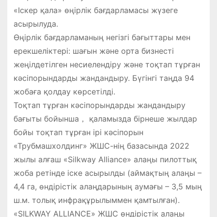
«Іскер қала» өңірлік бағдарламасы жүзеге
асырылуда.
Өңірлік бағдарламаның негізгі бағыттары мен
ерекшеліктері: шағын және орта бизнесті
жеңілдетілген несиелендіру және тоқтап тұрған
кәсіпорындарды жандандыру. Бүгінгі таңда 94
жобаға қолдау көрсетілді.
Тоқтап тұрған кәсіпорындарды жандандыру
бағыты бойынша， қаламызда бірнеше жылдар
бойы тоқтап тұрған ірі кәсіпорын
«Трубмашхолдинг» ЖШС-нің базасында 2022
жылы алғаш «Silkway Alliance» алаңы пилоттық
жоба ретінде іске асырылды (аймақтың алаңы –
4,4 га, өндірістік алаңдарының аумағы – 3,5 мың
ш.м. толық инфрақұрылыммен қамтылған).
«SILKWAY ALLIANCE» ЖШС өндірістік алаңы