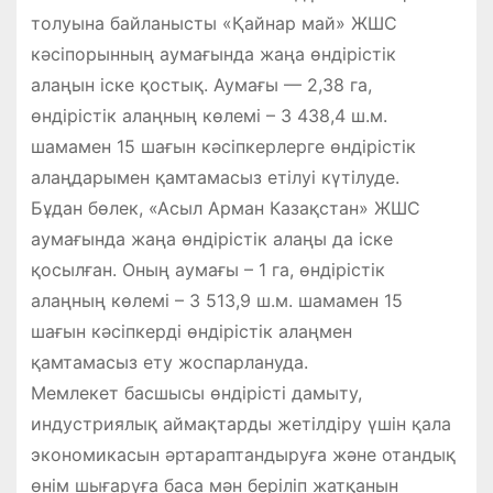
толуына байланысты «Қайнар май» ЖШС
кәсіпорынның аумағында жаңа өндірістік
алаңын іске қостық. Аумағы — 2,38 га,
өндірістік алаңның көлемі – 3 438,4 ш.м.
шамамен 15 шағын кәсіпкерлерге өндірістік
алаңдарымен қамтамасыз етілуі күтілуде.
Бұдан бөлек, «Асыл Арман Казақстан» ЖШС
аумағында жаңа өндірістік алаңы да іске
қосылған. Оның аумағы – 1 га, өндірістік
алаңның көлемі – 3 513,9 ш.м. шамамен 15
шағын кәсіпкерді өндірістік алаңмен
қамтамасыз ету жоспарлануда.
Мемлекет басшысы өндірісті дамыту,
индустриялық аймақтарды жетілдіру үшін қала
экономикасын әртараптандыруға және отандық
өнім шығаруға баса мән беріліп жатқанын