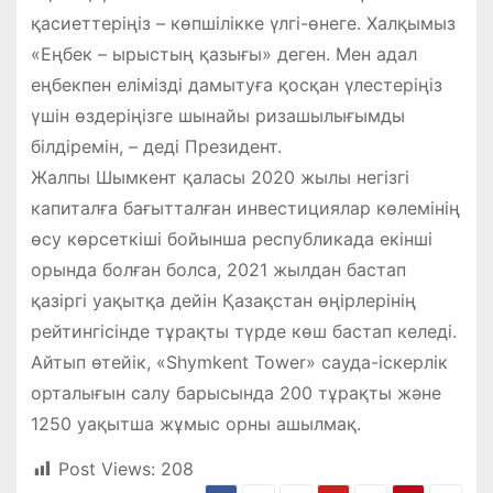
қасиеттеріңіз – көпшілікке үлгі-өнеге. Халқымыз
«Еңбек – ырыстың қазығы» деген. Мен адал
еңбекпен елімізді дамытуға қосқан үлестеріңіз
үшін өздеріңізге шынайы ризашылығымды
білдіремін, – деді Президент.
Жалпы Шымкент қаласы 2020 жылы негізгі
капиталға бағытталған инвестициялар көлемінің
өсу көрсеткіші бойынша республикада екінші
орында болған болса, 2021 жылдан бастап
қазіргі уақытқа дейін Қазақстан өңірлерінің
рейтингісінде тұрақты түрде көш бастап келеді.
Айтып өтейік, «Shymkent Tower» сауда-іскерлік
орталығын салу барысында 200 тұрақты және
1250 уақытша жұмыс орны ашылмақ.
Post Views:
208