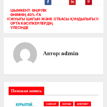
ШЫМКЕНТ: ӨҢІРЛІК
Н
ӨНІМНІҢ 40%-ҒА
ЖУЫҒЫ ШАҒЫН ЖӘНЕ
ОТБАСЫ ҚҰНДЫЛЫҒЫ
а
ОРТА КӘСІПКЕРЛЕРДІҢ
ҮЛЕСІНДЕ
в
и
г
Автор:
admin
а
ц
и
я
Похожая запись
п
САЯСАТ
ҚОҒАМ
ӘЛЕУМЕТ