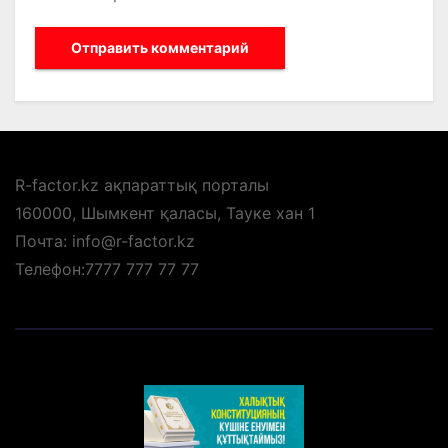
R-factor.kz ақпараттық порталы
160000, Шымкент қаласы, Тауке хан 1
Почта: info@r-factor.kz
Телефон:7777 777 77 77