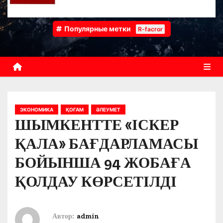
Популярные метки
R-facror
ЭКОНОМИКА
ҚОҒАМ
ӘЛЕУМЕТ
ШЫМКЕНТТЕ «ІСКЕР
ҚАЛА» БАҒДАРЛАМАСЫ
БОЙЫНША 94 ЖОБАҒА
ҚОЛДАУ КӨРСЕТІЛДІ
Автор:
admin