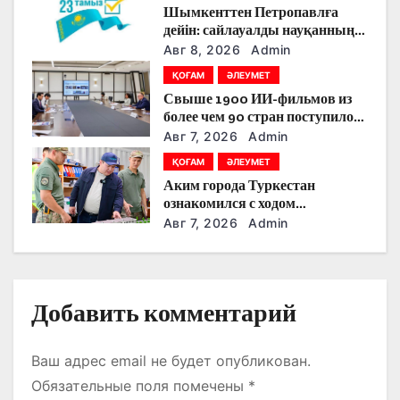
о
Шымкенттен Петропавлға
дейін: сайлауалды науқанның
з
кезекті күнінде партияларды
Авг 8, 2026
Admin
қандай тақырыптар
а
ҚОҒАМ
ӘЛЕУМЕТ
тоғыстырды
Свыше 1900 ИИ-фильмов из
п
более чем 90 стран поступило
на Astana AI Film Festival
Авг 7, 2026
Admin
и
ҚОҒАМ
ӘЛЕУМЕТ
с
Аким города Туркестан
ознакомился с ходом
я
строительства военного
Авг 7, 2026
Admin
городка Национальной гвардии
м
Добавить комментарий
Ваш адрес email не будет опубликован.
Обязательные поля помечены
*