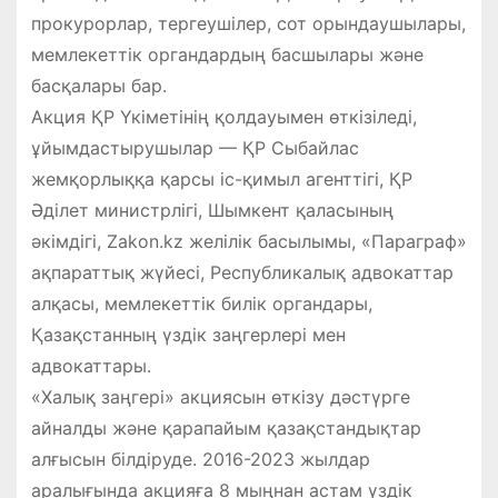
прокурорлар, тергеушілер, сот орындаушылары,
мемлекеттік органдардың басшылары және
басқалары бар.
Акция ҚР Үкіметінің қолдауымен өткізіледі,
ұйымдастырушылар — ҚР Сыбайлас
жемқорлыққа қарсы іс-қимыл агенттігі, ҚР
Әділет министрлігі, Шымкент қаласының
әкімдігі, Zakon.kz желілік басылымы, «Параграф»
ақпараттық жүйесі, Республикалық адвокаттар
алқасы, мемлекеттік билік органдары,
Қазақстанның үздік заңгерлері мен
адвокаттары.
«Халық заңгері» акциясын өткізу дәстүрге
айналды және қарапайым қазақстандықтар
алғысын білдіруде. 2016-2023 жылдар
аралығында акцияға 8 мыңнан астам үздік