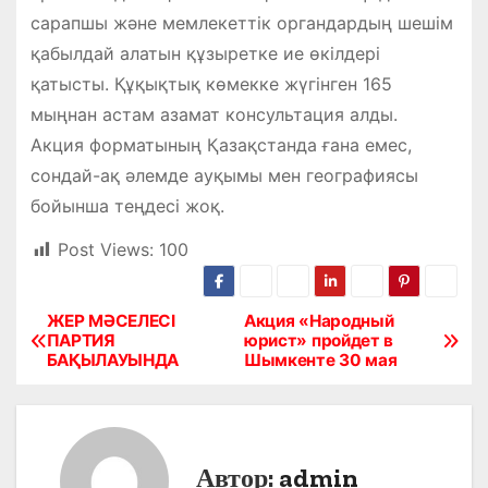
сарапшы және мемлекеттік органдардың шешім
қабылдай алатын құзыретке ие өкілдері
қатысты. Құқықтық көмекке жүгінген 165
мыңнан астам азамат консультация алды.
Акция форматының Қазақстанда ғана емес,
сондай-ақ әлемде ауқымы мен географиясы
бойынша теңдесі жоқ.
Post Views:
100
ЖЕР МӘСЕЛЕСІ
Акция «Народный
Н
ПАРТИЯ
юрист» пройдет в
БАҚЫЛАУЫНДА
Шымкенте 30 мая
а
в
и
Автор:
admin