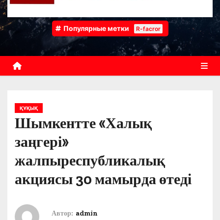
Популярные метки
R-facror
ҚҰҚЫҚ
Шымкентте «Халық
заңгері»
жалпыреспубликалық
акциясы 30 мамырда өтеді
Автор:
admin