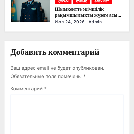
с
ҚОҒАМ
ҚҰҚЫҚ
ӘЛЕУМЕТ
Шымкентте әкімшілік
я
рақымшылықты жүзеге асыру
қорытындылары шығарылды
Июл 24, 2026
Admin
м
Добавить комментарий
Ваш адрес email не будет опубликован.
Обязательные поля помечены
*
Комментарий
*