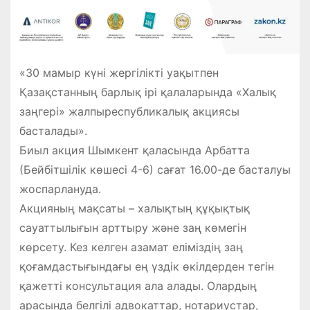
«30 мамыр күні жергілікті уақытпен
Қазақстанның барлық ірі қалаларында «Халық
заңгері» жалпыреспубликалық акциясы
басталады».
Биыл акция Шымкент қаласында Арбатта
(Бейбітшілік көшесі 4-6) сағат 16.00-де басталуы
жоспарлануда.
Акцияның мақсаты – халықтың құқықтық
сауаттылығын арттыру және заң көмегін
көрсету. Кез келген азамат еліміздің заң
қоғамдастығындағы ең үздік өкілдерден тегін
қажетті консультация ала алады. Олардың
арасында белгілі адвокаттар, нотариустар,