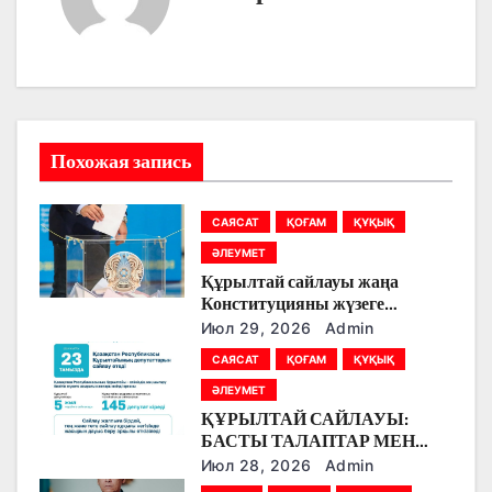
г
а
ц
и
Похожая запись
я
САЯСАТ
ҚОҒАМ
ҚҰҚЫҚ
п
ӘЛЕУМЕТ
о
Құрылтай сайлауы жаңа
Конституцияны жүзеге
з
асырудың алғашқы кезеңі
Июл 29, 2026
Admin
болады
а
САЯСАТ
ҚОҒАМ
ҚҰҚЫҚ
ӘЛЕУМЕТ
п
ҚҰРЫЛТАЙ САЙЛАУЫ:
БАСТЫ ТАЛАПТАР МЕН
и
ЕРЕКШЕЛІКТЕР
Июл 28, 2026
Admin