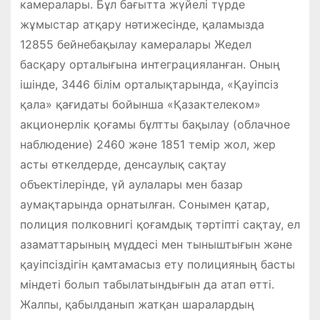
камералары. Бұл бағытта жүйелі түрде
жұмыстар атқару нәтижесінде, қаламызда
12855 бейнебақылау камералары Жедел
басқару орталығына интеграцияланған. Оның
ішінде, 3446 білім орталықтарында, «Қауіпсіз
қала» қағидаты бойынша «Қазактелеком»
акционерлік қоғамы бұлтты бақылау (облачное
наблюдение) 2460 және 1851 темір жол, жер
асты өткелдерде, денсаулық сақтау
объектілерінде, үй аулалары мен базар
аумақтарында орнатылған. Сонымен қатар,
полиция полковнигі қоғамдық тәртіпті сақтау, ел
азаматтарының мүддесі мен тыныштығын және
қауіпсіздігін қамтамасыз ету полицияның басты
міндеті болып табылатындығын да атап өтті.
Жалпы, қабылданып жатқан шаралардың