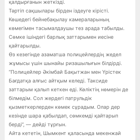
қалдырғанын жеткізді.
Тәртіп сақшылары бірден іздеуге кірісті.
Көшедегі бейнебақылау камераларының
көмегімен тасымалдаушы тез арада табылды.
Сөмке ішіндегі барлық заттарымен иесіне
қайтарылды.
Өз кезегінде азаматша полицейлердің жедел
жұмысы үшін шынайы ризашылығын білдірді.
“Полицейлер Әкімбай Бақытжан мен Үрістек
Бағдатқа алғыс айтқым келеді. Таксиде
заттарым қалып кеткен еді. Көліктің нөмерін де
білмедім. Сол жердегі патрульдік
қызметкерлерден көмек сұрадым. Олар дер
кезінде шара қабылдап, сөмкемді қайтарып
берді”, — дейді тұрғын.
Айта кететін, Шымкент қаласында мекенжай