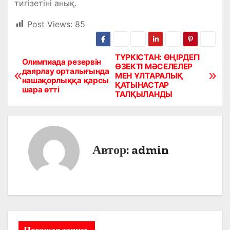
тигізетіні анық.
Post Views:
85
ТҮРКІСТАН: ӨҢІРДЕГІ
Н
Олимпиада резервін
ӨЗЕКТІ МӘСЕЛЕЛЕР
даярлау орталығында
МЕН ҰЛТАРАЛЫҚ
а
нашақорлыққа қарсы
ҚАТЫНАСТАР
шара өтті
ТАЛҚЫЛАНДЫ
в
и
г
Автор:
admin
а
ц
и
я