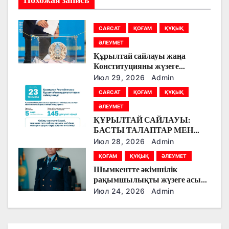
Похожая запись
п
САЯСАТ
ҚОҒАМ
ҚҰҚЫҚ
о
ӘЛЕУМЕТ
з
Құрылтай сайлауы жаңа
Конституцияны жүзеге
а
асырудың алғашқы кезеңі
Июл 29, 2026
Admin
болады
САЯСАТ
ҚОҒАМ
ҚҰҚЫҚ
п
ӘЛЕУМЕТ
и
ҚҰРЫЛТАЙ САЙЛАУЫ:
БАСТЫ ТАЛАПТАР МЕН
с
ЕРЕКШЕЛІКТЕР
Июл 28, 2026
Admin
я
ҚОҒАМ
ҚҰҚЫҚ
ӘЛЕУМЕТ
Шымкентте әкімшілік
м
рақымшылықты жүзеге асыру
қорытындылары шығарылды
Июл 24, 2026
Admin