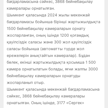
бағдарламасына сәйкес, 3868 бейнебақылау
камералары орнатылған.
Шымкент қаласында 2024 жылы мекенжай
бағдарламасы бойынша бірінші жартыжылдықта
1500 бейнебақылау камераларын орнату
жоспарланған, оның ішінде 1200 қоғамдық
қауіпсіздік саласы және 300 жол қауіпсіздік
саласы бойынша (автоматты түрде жол
ережелерін анықтайтын камералар). Бұдан
бөлек, екінші жартыжылдықта қосымша 1 500
камера орнатылатын болады, яғни жалпы 3000
бейнебақылау камераларын орнатуды
жоспарланып отыр.
Шымкент қаласында мекенжай бағдарламасына
сәйкес, 3868 бейнебақылау камералары
орнатылған. Оның ішінде, 3177 «Сергек»