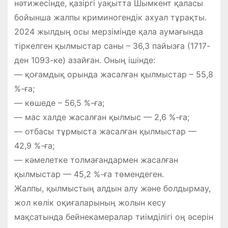
нәтижесінде, қазіргі уақытта Шымкент қаласы
бойынша жалпы криминогендік ахуал тұрақты.
2024 жылдың осы мерзімінде қала аумағында
тіркелген қылмыстар саны – 36,3 пайызға (1717-
ден 1093-ке) азайған. Оның ішінде:
— қоғамдық орында жасалған қылмыстар – 55,8
%-ға;
— көшеде – 56,5 %-ға;
— мас халде жасалған қылмыс — 2,6 %-ға;
— отбасы тұрмыста жасалған қылмыстар —
42,9 %-ға;
— кәмелетке толмағандармен жасалған
қылмыстар — 45,2 %-ға төмендеген.
Жалпы, қылмыстың алдын алу және болдырмау,
жол көлік оқиғаларының жолын кесу
мақсатында бейнекамералар тиімділігі оң әсерін