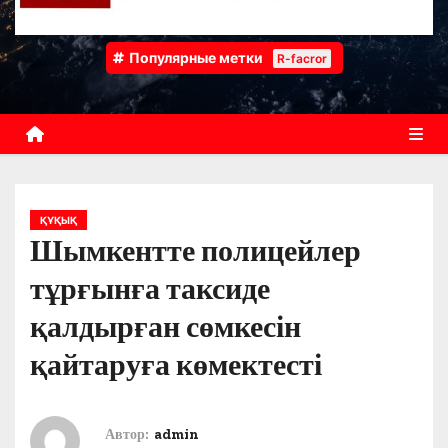
Популярные метки
R-facror
ҚҰҚЫҚ
Шымкентте полицейлер
тұрғынға таксиде
қалдырған сөмкесін
қайтаруға көмектесті
Автор:
admin