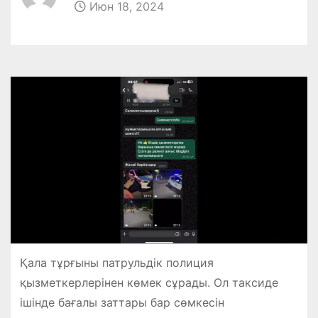
Июн 18, 2024
Қала тұрғыны патрульдік полиция
қызметкерлерінен көмек сұрады. Ол таксиде
ішінде бағалы заттары бар сөмкесін