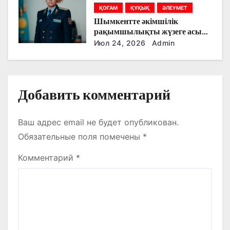
я
ҚОҒАМ
ҚҰҚЫҚ
ӘЛЕУМЕТ
Шымкентте әкімшілік
м
рақымшылықты жүзеге асыру
қорытындылары шығарылды
Июл 24, 2026
Admin
Добавить комментарий
Ваш адрес email не будет опубликован.
Обязательные поля помечены
*
Комментарий
*