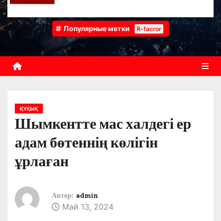
Популярные метки
R-facror
ҚҰҚЫҚ
Шымкентте мас халдегі ер
адам бөтеннің көлігін
ұрлаған
Автор:
admin
Май 13, 2024