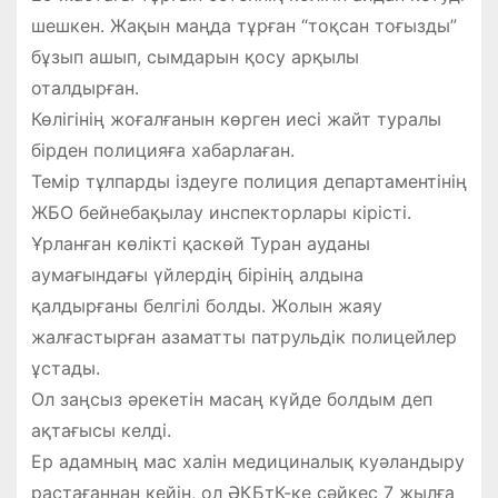
шешкен. Жақын маңда тұрған “тоқсан тоғызды”
бұзып ашып, сымдарын қосу арқылы
оталдырған.
Көлігінің жоғалғанын көрген иесі жайт туралы
бірден полицияға хабарлаған.
Темір тұлпарды іздеуге полиция департаментінің
ЖБО бейнебақылау инспекторлары кірісті.
Ұрланған көлікті қаскөй Туран ауданы
аумағындағы үйлердің бірінің алдына
қалдырғаны белгілі болды. Жолын жаяу
жалғастырған азаматты патрульдік полицейлер
ұстады.
Ол заңсыз әрекетін масаң күйде болдым деп
ақтағысы келді.
Ер адамның мас халін медициналық куәландыру
растағаннан кейін, ол ӘҚБтК-ке сәйкес 7 жылға