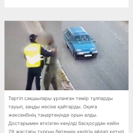
Тәртіп сақшылары ұрланған темір тұлпарды
тауып, заңды иесіне қайтарды. Оқиға
жексенбінің таңертеңінде орын алды.
Достарымен өткізген көңілді басқосудан кейін
29 жастағы тұрғын бөтеннің көлігін айдап кетуді