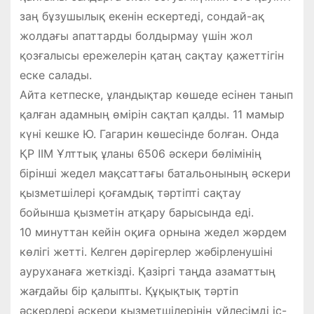
заң бұзушылық екенін ескертеді, сондай-ақ
жолдағы апаттарды болдырмау үшін жол
қозғалысы ережелерін қатаң сақтау қажеттігін
еске салады.
Айта кетпеске, ұландықтар көшеде есінен танып
қалған адамның өмірін сақтап қалды. 11 мамыр
күні кешке Ю. Гагарин көшесінде болған. Онда
ҚР ІІМ Ұлттық ұланы 6506 әскери бөлімінің
бірінші жедел мақсаттағы батальонының әскери
қызметшілері қоғамдық тәртіпті сақтау
бойынша қызметін атқару барысында еді.
10 минуттан кейін оқиға орнына жедел жәрдем
көлігі жетті. Келген дәрігерлер жәбірленушіні
ауруханаға жеткізді. Қазіргі таңда азаматтың
жағдайы бір қалыпты. Құқықтық тәртіп
әскерлері әскери қызметшілерінің үйлесімді іс-