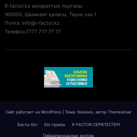
R-factor.kz ақпараттық порталы
160000, Шымкент қаласы, Тауке хан 1
Почта: info@r-factor.kz
Телефон:7777 777 77 77
Сайт работает на WordPress
|
Тема: Newses, автор
Themeansar
Басты бет
Біз туралы
R-FACTOR СЕРІКТЕСТЕРІ
Пайдаланушылық келісім