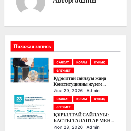
Автор:
admin
а
ц
и
я
Похожая запись
п
САЯСАТ
ҚОҒАМ
ҚҰҚЫҚ
о
ӘЛЕУМЕТ
з
Құрылтай сайлауы жаңа
Конституцияны жүзеге
а
асырудың алғашқы кезеңі
Июл 29, 2026
Admin
болады
САЯСАТ
ҚОҒАМ
ҚҰҚЫҚ
п
ӘЛЕУМЕТ
и
ҚҰРЫЛТАЙ САЙЛАУЫ:
БАСТЫ ТАЛАПТАР МЕН
с
ЕРЕКШЕЛІКТЕР
Июл 28, 2026
Admin