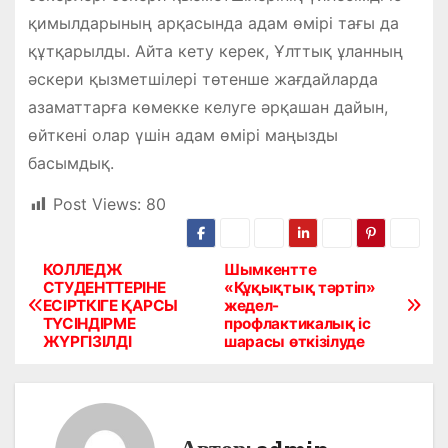
қимылдарының арқасында адам өмірі тағы да
құтқарылды. Айта кету керек, Ұлттық ұланның
әскери қызметшілері төтенше жағдайларда
азаматтарға көмекке келуге әрқашан дайын,
өйткені олар үшін адам өмірі маңызды
басымдық.
Post Views:
80
КОЛЛЕДЖ
Шымкентте
Н
СТУДЕНТТЕРІНЕ
«Құқықтық тәртіп»
ЕСІРТКІГЕ ҚАРСЫ
жедел-
а
ТҮСІНДІРМЕ
профлактикалық іс
ЖҮРГІЗІЛДІ
шарасы өткізілуде
в
и
г