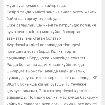
жүргізуші құқығынан айырылды.
Қазіргі таңда көлікті заңсыз айдап әкету жайты
бойынша тергеу жүргізілуде.
Еске саларлық, Шымкентте патрульдік полиция
ауыр жүк көлігінің мас күйде басқарған
азаматты анықтаған болатын.
Жүргізуші көлікті қисалаңдап тізгіндеуі
полицияға ұстап берді. Көлікті тәртіп
сақшылары Бердіқожа көшесінде тоқтатты.
Рөлде болған ер адам масаң күйін жоққа
шығаруға тырысты, алайда медициналық
куәландыру нәтижесі керісіншесін дәлелдеді. ҚР
ӘҚБтК бойынша құқық бұзушы 15 тәулікке
қамауға алынып, 7 жылға жүргізуші куәлігінен
айырылды. Полиция көлікті мас күйде басқару –
қайғылы салдарға әкеп соғуы мүмкін өте қауіпті