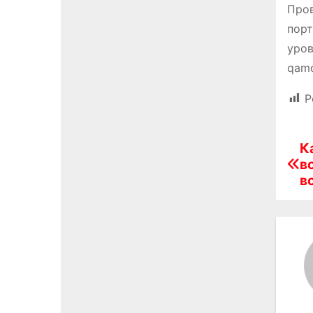
Пров
порт
уров
qamq
P
К
Н
в
а
в
в
и
г
а