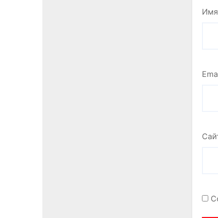
Им
Ema
Сай
С