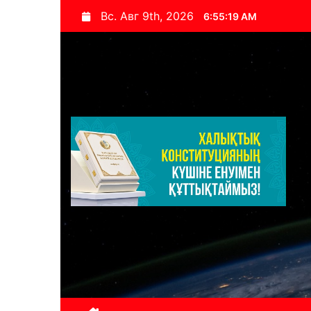
S
Вс. Авг 9th, 2026
6:55:20 AM
k
i
p
t
o
c
o
n
t
e
n
t