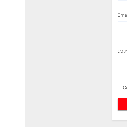
Ema
Сай
С