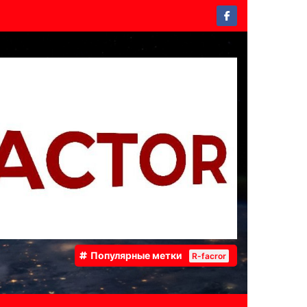
Популярные метки
R-facror