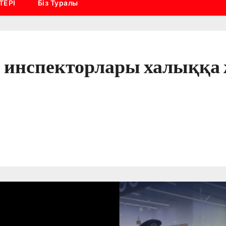
ТЕРІ
Біз Туралы
я инспекторлары халыққа