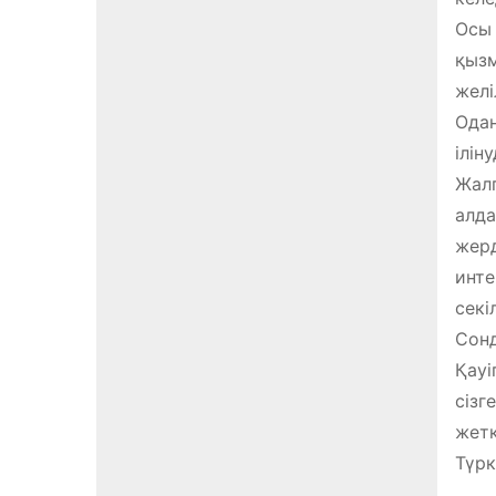
Осы 
қызм
желі
Одан
ілін
Жалп
алда
жерд
инте
секі
Сонд
Қауі
сізг
жетк
Түрк