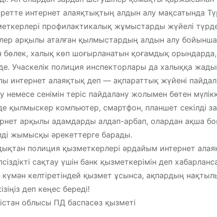
ретте интернет алаяқтықтың алдын алу мақсатында Тү
еткерлері профилактикалық жұмыстарды жүйелі түрде ж
лер арқылы аталған қылмыстардың алдын алу бойынша 
 бөлек, халық көп шоғырланатын қоғамдық орындарда
уде. Учаскелік полиция инспекторлары да халыққа жады
ы интернет алаяқтық деп — ақпараттық жүйені пайдал
у немесе сенімін теріс пайдалану жолымен бөтен мүлік
е қылмыскер компьютер, смартфон, планшет секілді з
рнет арқылы адамдарды алдап-арбап, олардан ақша боп
лді жымысқы әрекеттерге барады.
ықтан полиция қызметкерлері әрдайым интернет алаяқт
псіздікті сақтау үшін банк қызметкерімін деп хабарлан
е күмән келтіретіндей қызмет ұсынса, ақпардың нақтыл
ізіңіз деп кеңес береді!
істан облысы ПД баспасөз қызметі