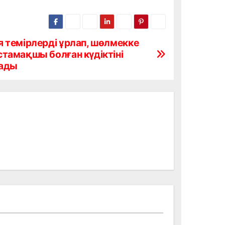
 темірлерді ұрлап, шөлмекке
тамақшы болған күдіктіні
ады