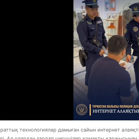
раттық технологиялар дамыған сайын интернет алаяқты
ді. Ал олардан зардап шегушілер қомақты қаржысынан