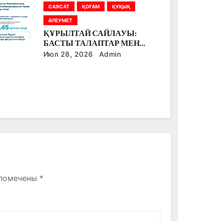
САЯСАТ
ҚОҒАМ
ҚҰҚЫҚ
ӘЛЕУМЕТ
ҚҰРЫЛТАЙ САЙЛАУЫ:
БАСТЫ ТАЛАПТАР МЕН
ЕРЕКШЕЛІКТЕР
Июл 28, 2026
Admin
 помечены
*