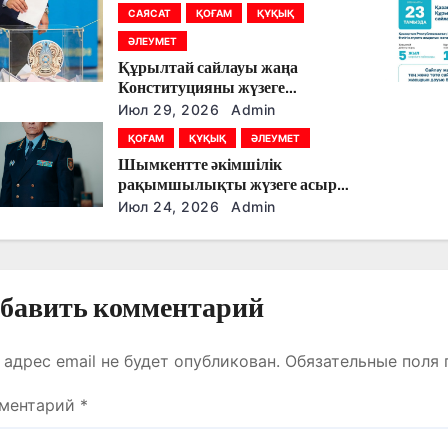
САЯСАТ
ҚОҒАМ
ҚҰҚЫҚ
ӘЛЕУМЕТ
Құрылтай сайлауы жаңа
Конституцияны жүзеге
асырудың алғашқы кезеңі
Июл 29, 2026
Admin
болады
ҚОҒАМ
ҚҰҚЫҚ
ӘЛЕУМЕТ
Шымкентте әкімшілік
рақымшылықты жүзеге асыру
қорытындылары шығарылды
Июл 24, 2026
Admin
бавить комментарий
 адрес email не будет опубликован.
Обязательные поля
ментарий
*