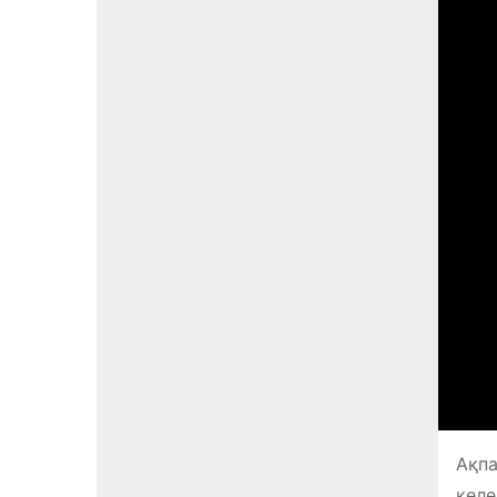
Ақпа
келе