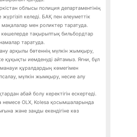
ркістан облысы полиция департаментінің
үргізіп келеді. БАҚ пен әлеуметтік
мақалалар мен роликтер таратуда.
, көшелерде тақырыптық бильбордтар
намалар таратуда.
ану арқылы бөтеннің мүлкін жымқыру,
ке құқықты иемденуді айтамыз. Яғни, бұл
аманауи құралдардың көмегімен
салау, мүлкін жымқыру, несие алу
ардан абай болу керектігін ескертеді.
са немесе OLX, Kolesa қосымшаларында
ығына және заңды екендігіне көз