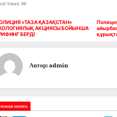
ost Views:
96
ОЛИЦИЯ «ТАЗА ҚАЗАҚСТАН»
Полиция
КОЛОГИЯЛЫҚ АКЦИЯСЫ БОЙЫНША
айырбас
РИФИНГ БЕРДІ
құрықт
Автор:
admin
хожая запись