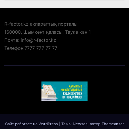
R-factor.kz ақпараттық порталы
160000, Шымкент қаласы, Тауке хан 1
Почта: info@r-factor.kz
Телефон:7777 777 77 77
Сайт работает на WordPress
|
Тема: Newses, автор
Themeansar