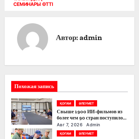
в
СЕМИНАРЫ ӨТТІ
и
г
Автор:
admin
а
ц
и
я
Похожая запись
п
о
ҚОҒАМ
ӘЛЕУМЕТ
Свыше 1900 ИИ-фильмов из
з
более чем 90 стран поступило
на Astana AI Film Festival
Авг 7, 2026
Admin
а
ҚОҒАМ
ӘЛЕУМЕТ