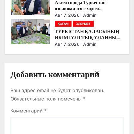
п
Аким города Туркестан
ознакомился с ходом
и
строительства военного
Авг 7, 2026
Admin
городка Национальной гвардии
с
ҚОҒАМ
ӘЛЕУМЕТ
ТҮРКІСТАН ҚАЛАСЫНЫҢ
я
ӘКІМІ ҰЛТТЫҚ ҰЛАННЫҢ
ЖАҢА ӘСКЕРИ
Авг 7, 2026
Admin
м
ҚАЛАШЫҒЫНЫҢ
ҚҰРЫЛЫС БАРЫСЫМЕН
ТАНЫСТЫ.
Добавить комментарий
Ваш адрес email не будет опубликован.
Обязательные поля помечены
*
Комментарий
*