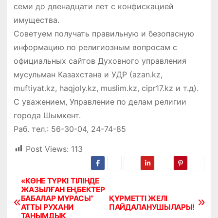
семи до двенадцати лет с конфискацией
имущества.
Советуем получать правильную и безопасную
информацию по религиозным вопросам с
официальных сайтов Духовного управления
мусульман Казахстана и УДР (azan.kz,
muftiyat.kz, haqjoly.kz, muslim.kz, cipr17.kz и т.д).
С уважением, Управление по делам религии
города Шымкент.
Раб. тел.: 56-30-04, 24-74-85
Post Views:
113
«КӨНЕ ТҮРКІ ТІЛІНДЕ
Н
ЖАЗЫЛҒАН ЕҢБЕКТЕР
БАБАЛАР МҰРАСЫ”
ҚҰРМЕТТІ ЖЕЛІ
а
АТТЫ РУХАНИ
ПАЙДАЛАНУШЫЛАРЫ!
ТАНЫМДЫҚ