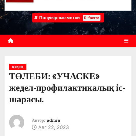
Популярные метки
R-facror
ҚҰҚЫҚ
ТӨЛЕБИ: «УЧАСКЕ»
жедел-профилактикалық іс-
шарасы.
Автор:
admin
Авг 22, 2023