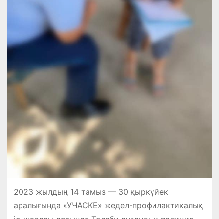
2023 жылдың 14 тамыз — 30 қыркүйек
аралығында «УЧАСКЕ» жедел-профилактикалық
іс-шарасы аясында Төлеби аудандық полиция