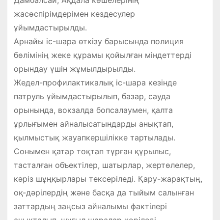
жасөспірімдерімен кездесулер
ұйымдастырылды.
Арнайы іс-шара өткізу барысында полиция
бөлімінің жеке құрамы қойылған міндеттерді
орындау үшін жұмылдырылды.
Жедел-профилактикалық іс-шара кезінде
патруль ұйымдастырылып, базар, сауда
орынында, вокзалда бопсалаумен, қалта
ұрлығымен айналысатындарды анықтап,
қылмыстық жауапкершілікке тартылады.
Сонымен қатар тоқтап тұрған құрылыс,
тасталған объектілер, шатырлар, жертөлелер,
кәріз шұңқырлары тексеріледі. Қару-жарақтың,
оқ-дәрілердің және басқа да тыйым салынған
заттардың заңсыз айналымы фактілері
анықталып, шұғыл шаралар көріледі.