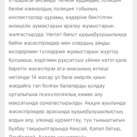
бөлімі ювеналдық полиция тобының
инспекторлар құрамы, өздеріне бекітілген
әкімшілік аумақтарын аралау жұмыстарын
жалғастыруда. Негізгі бағыт құқықбұзушылыққа
бейім жасөспірімдер мен олардың заңды
өкілдерімен түсіндірме жұмыстарын жүргізу.
Қосымша, өздігімен рұқсатсыз үйінен кетіп қала
беретін жасөспірім ата-анасының өтініші
негізінде 14 жасар ұл бала өмірлік қиын
жағдайға тап болған балаларды қолдау
орталығына психологиялық көмек алу
мақсатында орналастырылды. Аққұм ауылында
жасөспірімдер арасында құқықбұзушылықтың
алдын алу, үлкенді құрметтеу, түн тыныштығын
бұзбау тақырыптарында Кеңсай, Қапал батыр,
Дамбалсай, Ақдала көшелерінің