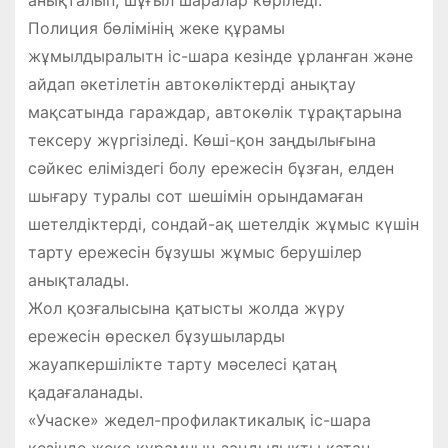
Полиция бөлімінің жеке құрамы
жұмылдыралытн іс-шара кезінде ұрланған және
айдап әкетілетін автокөліктерді анықтау
мақсатында гараждар, автокөлік тұрақтарына
тексеру жүргізіледі. Көші-қон заңдылығына
сәйкес еліміздегі болу ережесін бұзған, елден
шығару туралы сот шешімін орындамаған
шетелдіктерді, сондай-ақ шетелдік жұмыс күшін
тарту ережесін бұзушы жұмыс берушілер
анықталады.
Жол қозғалысына қатысты жолда жүру
ережесін өрескел бұзушыларды
жауапкершілікте тарту мәселесі қатаң
қадағаланады.
«Учаске» жедел-профилактикалық іс-шара
кезінде жеке құрамның заңдылықты қатаң