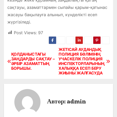
сақтауы, азаматтармен сыпайы қарым-қатынас
жасауы бақылауға алынып, күнделікті есеп
жүргізіледі.
Post Views:
97
ЖЕТІСАЙ АУДАНДЫҚ
Н
ҚОЛДАНЫСТАҒЫ
ПОЛИЦИЯ БӨЛІМІНІҢ
ЗАҢДАРДЫ САҚТАУ –
УЧАСКЕЛІК ПОЛИЦИЯ
а
ӘРБІР АЗАМАТТЫҢ
ИНСПЕКТОРЛАРЫНЫҢ
БОРЫШЫ.
ХАЛЫҚҚА ЕСЕП БЕРУ
в
ЖИЫНЫ ЖАЛҒАСУДА
и
г
Автор:
admin
а
ц