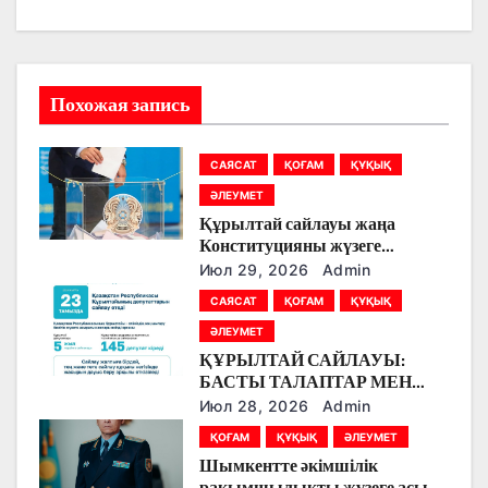
и
я
Похожая запись
п
о
САЯСАТ
ҚОҒАМ
ҚҰҚЫҚ
ӘЛЕУМЕТ
з
Құрылтай сайлауы жаңа
а
Конституцияны жүзеге
асырудың алғашқы кезеңі
Июл 29, 2026
Admin
п
болады
САЯСАТ
ҚОҒАМ
ҚҰҚЫҚ
и
ӘЛЕУМЕТ
ҚҰРЫЛТАЙ САЙЛАУЫ:
с
БАСТЫ ТАЛАПТАР МЕН
ЕРЕКШЕЛІКТЕР
Июл 28, 2026
Admin
я
ҚОҒАМ
ҚҰҚЫҚ
ӘЛЕУМЕТ
м
Шымкентте әкімшілік
рақымшылықты жүзеге асыру