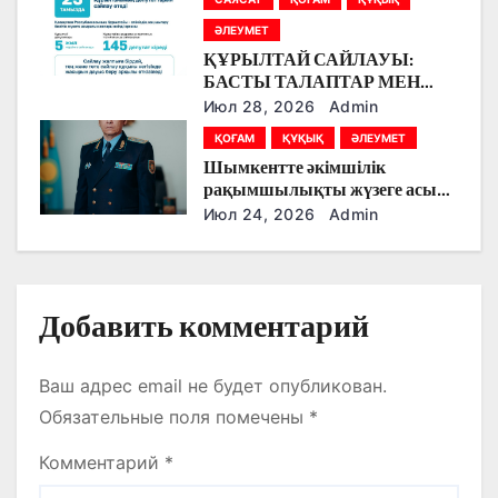
п
ӘЛЕУМЕТ
и
ҚҰРЫЛТАЙ САЙЛАУЫ:
БАСТЫ ТАЛАПТАР МЕН
с
ЕРЕКШЕЛІКТЕР
Июл 28, 2026
Admin
я
ҚОҒАМ
ҚҰҚЫҚ
ӘЛЕУМЕТ
Шымкентте әкімшілік
м
рақымшылықты жүзеге асыру
қорытындылары шығарылды
Июл 24, 2026
Admin
Добавить комментарий
Ваш адрес email не будет опубликован.
Обязательные поля помечены
*
Комментарий
*