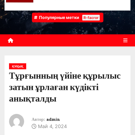
Популярные метки
R-facror
ҚҰҚЫҚ
Тұрғынның үйіне құрылыс
затын ұрлаған күдікті
анықталды
Автор:
admin
Май 4, 2024