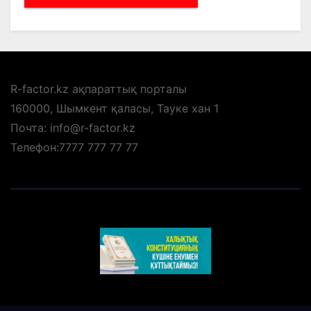
R-factor.kz ақпараттық порталы
160000, Шымкент қаласы, Тауке хан 1
Почта: info@r-factor.kz
Телефон:7777 777 77 77