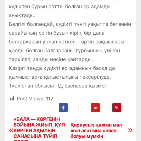
күдікпен бұрын сотты болған ер адамды
анықтады.
Белгілі болғандай, күдікті түнгі уақытта бөтеннің
сарайының есігін бұзып кіріп, бір дана
болгаркасын ұрлап кеткен. Тәртіп сақшылары
қолды болған болгарканы тұрғынның үйінен
тәркілеп, заңды иесіне қайтарды.
Қазіргі таңда күдікті ер адамның басқа да
қылмыстарға қатыстылығы тексерілуде.
Түркістан облысы ПД баспасөз қызметі
Post Views:
112
«БАЛА — КӨРГЕНІН
Н
БОЙЫНА ЖИЫП, ҚҰП
Қараусыз қалған мал
КӨРГЕН АҚЫЛЫН
жол апатына себеп
а
САНАСЫНА ТҮЙІП
болуы мүмкін