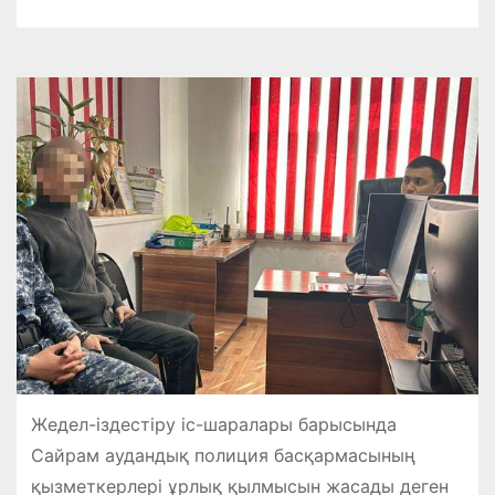
Жедел-іздестіру іс-шаралары барысында
Сайрам аудандық полиция басқармасының
қызметкерлері ұрлық қылмысын жасады деген