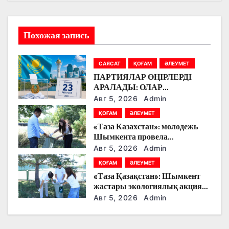
ц
и
Похожая запись
я
п
САЯСАТ
ҚОҒАМ
ӘЛЕУМЕТ
ПАРТИЯЛАР ӨҢІРЛЕРДІ
о
АРАЛАДЫ: ОЛАР
ДӘРІГЕРЛЕРМЕН,
з
Авг 5, 2026
Admin
ЖҰМЫСШЫЛАРМЕН,
ҚОҒАМ
ӘЛЕУМЕТ
ФЕРМЕРЛЕРМЕН ЖӘНЕ
а
«Таза Казахстан»: молодежь
СТУДЕНТТЕРМЕН НЕ
Шымкента провела
ТУРАЛЫ СӨЙЛЕСТІ?
п
экологическую акцию
Авг 5, 2026
Admin
и
ҚОҒАМ
ӘЛЕУМЕТ
«Таза Қазақстан»: Шымкент
с
жастары экологиялық акцияға
белсенді қатысты
Авг 5, 2026
Admin
я
м