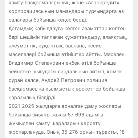
қамту басқармаларының және «Агрокредит»
корпорациясының мамандары тұрғындарға өз
салалары бойынша кеңес берді.
Қоғамдық қабылдауға келген азаматтар көптен
бері шешімін таппаған құжаттандыру, алаяқтық,
әлеуметтік, құқықтық, баспана, несие
мәселелері бойынша өтініштер айтты. Мәселен,
Владимир Степанович еңбек өтілі бойынша
зейнетке шығудағы сандалысын айтып, көмек
сұрай келсе, Андрей Петрович полиция
басқармасына қылмыстық әрекеттер бойынша
наразылық білдірді.
2021-2025 жылдарға арналған даму жоспары
бойынша биылғы жылы 57 696 адамға
жұмыспен қамту шараларын көрсету
жоспарлануда. Оның 35 276 орны– тұрақты, 18