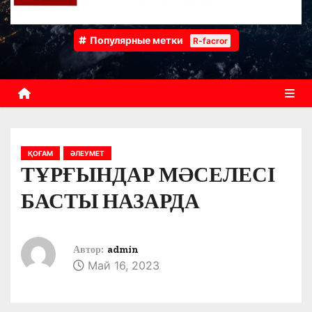
Популярные метки
R-facror
ҚОҒАМ
ӘЛЕУМЕТ
ТҰРҒЫНДАР МӘСЕЛЕСІ
БАСТЫ НАЗАРДА
Автор:
admin
Май 16, 2023