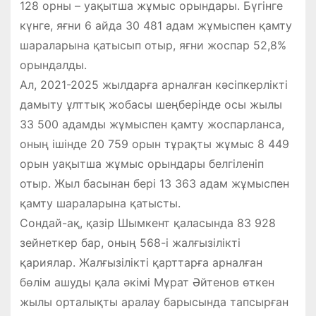
128 орны – уақытша жұмыс орындары. Бүгінге
күнге, яғни 6 айда 30 481 адам жұмыспен қамту
шараларына қатысып отыр, яғни жоспар 52,8%
орындалды.
Ал, 2021-2025 жылдарға арналған кәсіпкерлікті
дамыту ұлттық жобасы шеңберінде осы жылы
33 500 адамды жұмыспен қамту жоспарланса,
оның ішінде 20 759 орын тұрақты жұмыс 8 449
орын уақытша жұмыс орындары белгіленіп
отыр. Жыл басынан бері 13 363 адам жұмыспен
қамту шараларына қатысты.
Сондай-ақ, қазір Шымкент қаласында 83 928
зейнеткер бар, оның 568-і жалғызілікті
қариялар. Жалғызілікті қарттарға арналған
бөлім ашуды қала әкімі Мұрат Әйтенов өткен
жылы орталықты аралау барысында тапсырған