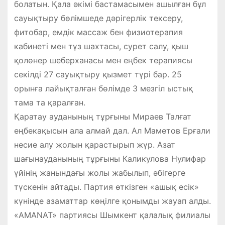
болатын. Қала әкімі бастамасымен ашылған бұл
сауықтыру бөлімшеде дәрігерлік тексеру,
фитобар, емдік массаж бен физиотерапия
кабинеті мен тұз шахтасы, сурет салу, қыш
қолөнер шеберханасы мен еңбек терапиясы
секілді 27 сауықтыру қызмет түрі бар. 25
орынға лайықталған бөлімде 3 мезгіл ыстық
тама та қаралған.
Қаратау ауданының тұрғыны Мираев Талғат
еңбекақысын ала алмай дал. Ал Маметов Ерғали
несие алу жолын қарастырып жүр. Азат
шағынауданының тұрғыны Каликулова Нулифар
үйінің жанындағы жолы жабылып, әбігерге
түскенін айтады. Партия өткізген «ашық есік»
күнінде азаматтар көңілге қонымды жауап алды.
«AMANAT» партиясы Шымкент қалалық филиалы