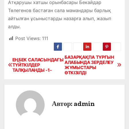
Атқарушы хатшы орынбасары Бекайдар
Төлегенов бастаған сала мамандары барлық
айтылған ұсыныстарды назарға алып, жазып
алды.
Post Views:
111
БАЗАРҚАҚПА ТҰРҒЫН
Н
ЕҢБЕК САЛАСЫНДАҒЫ
АЛАБЫНДА ЗЕРДЕЛЕУ
ТҮЙТКІЛДЕР
ЖҰМЫСТАРЫ
а
ТАЛҚЫЛАНДЫ -1-
ӨТКІЗІЛДІ
в
и
Автор:
admin
г
а