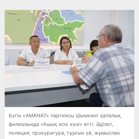
Бүгін «AMANAT» партиясы Шымкент қалалық
филиалында «Ашық есік күні» өтті. Әділет,
полиция, прокуратура, тұрғын үй, жұмыспен