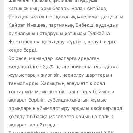
Шымкент қалалық филиалы атқарушы
хатшысының орынбасары Ерлан Айтбаев,
фракция жетекшісі, қалалық мәслихат депутаты
Қайрат Имашев, партияның Еңбекші аудандық
филиалының атқарушы хатшысы Гүлжайна
Жартыбекова қабылдау жүргізіп, келушілерге
кеңес берді.
Әсіресе, мамандар жастарға арналған
жеңілдетілген 2,5% несие бойынша түсіндірме
жұмыстарын жүргізіп, несиелеу шарттарын
таныстырды. Халықтың әлеуметтік осал
топтарына мемлекеттік грант беру бойынша
ақпарат беріліп, субсидияланатын жұмыс
орындарын ұйымдастыру арқылы кәсіпкерлерді
қолдау т.б басқа мәселелер бойынша толық
ақпараттар айтылды.