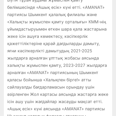
Бүгін Тұран ауданы жұмыспен қамту
бөлімшесінде «Ашық есік» күні өтті. «AMANAT»
партиясы Шымкент қалалық филиалы және
«Халықты жұмыспен қамту орталығы» КММ-нің
ұйымдастыруымен өткен шара қала жастарына
жеке ісін ашуға көмектесу, кәсіпкерлік
қажеттіліктеріне қарай дағдыларды дамыту,
яғни кәсіпкерлікті дамытудың 2021-2025
жылдарға арналған ұлттық жобасы аясында
халықты жұмыспен қамту, 2023-2027 жылдарға
арналған «AMANAT» партиясының Шымкент
қаласы бойынша «Халықпен бірге!» атты
сайлауалды бағдарламасын орындау үшін
әзірленген Жол картасы аясында жастарға жеке
ісін ашу үшін жағдайлар жасауды мақсат етті.
«Ашық есік» күні аясында «AMANAT» партиясы