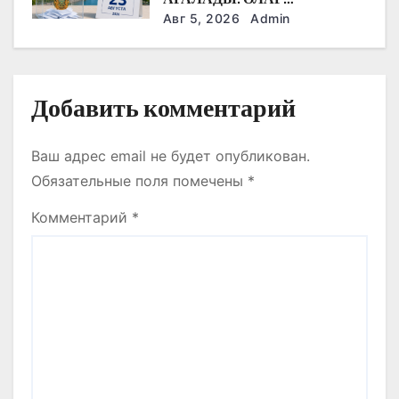
ДӘРІГЕРЛЕРМЕН,
я
Авг 5, 2026
Admin
ЖҰМЫСШЫЛАРМЕН,
ФЕРМЕРЛЕРМЕН ЖӘНЕ
м
СТУДЕНТТЕРМЕН НЕ
ТУРАЛЫ СӨЙЛЕСТІ?
Добавить комментарий
Ваш адрес email не будет опубликован.
Обязательные поля помечены
*
Комментарий
*