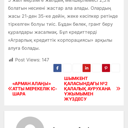
5 жыл мерзімге жылдық мөлшерлемесі 2,5%
болатын несиені жастар ала алады. Олардың
жасы 21-ден 35-ке дейін, жеке кәсіпкер ретінде
тіркелген болуы тиіс. Бұдан бөлек, грант беру
құралдары жасалмақ. Бұл кредиттерді
«Аграрлық кредиттік корпорациясы» арқылы
алуға болады.
Post Views:
147
ШЫМКЕНТ
Н
«АРМАН АЛАҢЫ»
ҚАЛАСЫНДАҒЫ №2
АТТЫ МЕРЕКЕЛІК ІС-
ҚАЛАЛЫҚ АУРУХАНА
а
ШАРА
ҰЖЫМЫМЕН
ЖҮЗДЕСУ
в
и
г