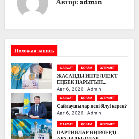
Автор:
admin
а
ц
и
я
Похожая запись
п
САЯСАТ
ҚОҒАМ
ӘЛЕУМЕТ
о
ЖАСАНДЫ ИНТЕЛЛЕКТ
ЕҢБЕК НАРЫҒЫН
з
ӨЗГЕРТУДЕ: ПАРТИЯЛАР
Авг 6, 2026
Admin
БІЛІМ БЕРУ МЕН БОЛАШАҚ
а
САЯСАТ
ҚОҒАМ
ӘЛЕУМЕТ
МАМАНДЫҚТАРДЫ
Сайлаушылар нені білуі керек?
ТАЛҚЫЛАДЫ
п
Авг 6, 2026
Admin
и
САЯСАТ
ҚОҒАМ
ӘЛЕУМЕТ
ПАРТИЯЛАР ӨҢІРЛЕРДІ
с
АРАЛАДЫ: ОЛАР