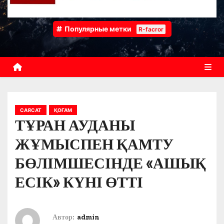
Популярные метки
R-facror
САЯСАТ
ҚОҒАМ
ТҰРАН АУДАНЫ
ЖҰМЫСПЕН ҚАМТУ
БӨЛІМШЕСІНДЕ «АШЫҚ
ЕСІК» КҮНІ ӨТТІ
Автор:
admin