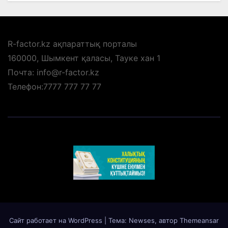
R-factor.kz ақпараттық порталы
160000, Шымкент қаласы, Тауке хан 1
Почта: info@r-factor.kz
Телефон:7777 777 77 77
Сайт работает на WordPress
|
Тема: Newses, автор
Themeansar