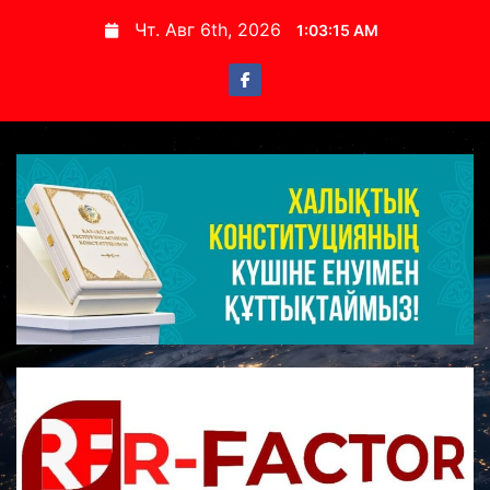
S
Чт. Авг 6th, 2026
1:03:15 AM
k
i
p
t
o
c
o
n
t
e
n
t