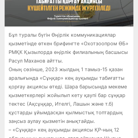
Бұл туралы бүгін Өңірлік коммуникациялар
қызметінде өткен брифингте «Охотзоопром ӨБ»
РМҚК Қызылорда өңірлік филиалының басшысы
Расул Маханов айтты.
Оның сөзінше, 2023 жылдың 1 тамыз-15 қазан
аралығында «Сұңқар» кең ауқымды табиғатты
қорғау акциясы өтеді. Шара барысында мекеме
қызметкерлері жойылып кету қаупі бар сұңқар
тектес (Ақсұңқар, Ителгі, Лашын және т.б)
құстарды ұйымдасқан қылмыстық топтардың
заңсыз аулау қызметін анықтайды.
– «Сұңқар» кең ауқымды акциясы ҚР-ның 12