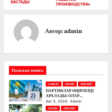
в
БАСТАДЫ
ПРОИЗВОДСТВА»
и
г
Автор:
admin
а
ц
и
я
Похожая запись
п
о
САЯСАТ
ҚОҒАМ
ӘЛЕУМЕТ
ПАРТИЯЛАР ӨҢІРЛЕРДІ
з
АРАЛАДЫ: ОЛАР
ДӘРІГЕРЛЕРМЕН,
Авг 5, 2026
Admin
а
ЖҰМЫСШЫЛАРМЕН,
ҚОҒАМ
ӘЛЕУМЕТ
ФЕРМЕРЛЕРМЕН ЖӘНЕ