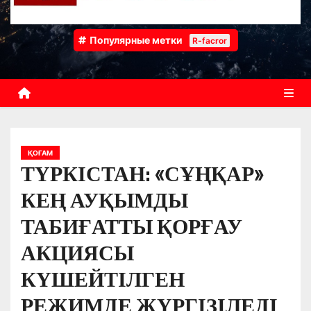
Популярные метки
R-facror
ҚОҒАМ
ТҮРКІСТАН: «СҰҢҚАР»
КЕҢ АУҚЫМДЫ
ТАБИҒАТТЫ ҚОРҒАУ
АКЦИЯСЫ
КҮШЕЙТІЛГЕН
РЕЖИМДЕ ЖҮРГІЗІЛЕДІ