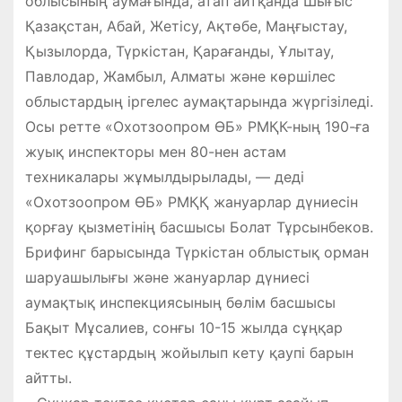
облысының аумағында, атап айтқанда Шығыс
Қазақстан, Абай, Жетісу, Ақтөбе, Маңғыстау,
Қызылорда, Түркістан, Қарағанды, Ұлытау,
Павлодар, Жамбыл, Алматы және көршілес
облыстардың іргелес аумақтарында жүргізіледі.
Осы ретте «Охотзоопром ӨБ» РМҚК-ның 190-ға
жуық инспекторы мен 80-нен астам
техникалары жұмылдырылады, — деді
«Охотзоопром ӨБ» РМҚҚ жануарлар дүниесін
қорғау қызметінің басшысы Болат Тұрсынбеков.
Брифинг барысында Түркістан облыстық орман
шаруашылығы және жануарлар дүниесі
аумақтық инспекциясының бөлім басшысы
Бақыт Мұсалиев, сонғы 10-15 жылда сұңқар
тектес құстардың жойылып кету қаупі барын
айтты.