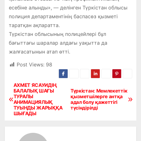
есебіне алынды», — делінген Түркістан облысы
полиция департаментінің баспасөз қызметі
таратқан ақпаратта.
Түркістан облысының полицейлері бұл
бағыттағы шаралар алдағы уақытта да
жалғасатынын атап өтті.
Post Views:
98
АХМЕТ ЯСАУИДІҢ
Н
БАЛАЛЫҚ ШАҒЫ
Түркістан: Мемлекеттік
ТУРАЛЫ
қызметшілерге антқа
а
АНИМАЦИЯЛЫҚ
адал болу қажеттігі
ТУЫНДЫ ЖАРЫҚҚА
түсіндірілді
в
ШЫҒАДЫ
и
г