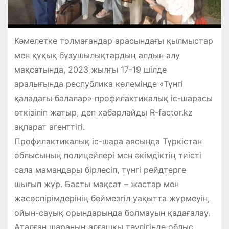
Кәмелетке толмағандар арасындағы қылмыстар
мен құқық бұзушылықтардың алдын алу
мақсатында, 2023 жылғы 17-19 шілде
аралығында республика көлемінде «Түнгі
қаладағы балалар» профилактикалық іс-шарасы
өткізіліп жатыр, деп хабарлайды R-factor.kz
ақпарат агенттігі.
Профилактикалық іс-шара аясында Түркістан
облысының полицейлері мен әкімдіктің тиісті
сала мамандары бірлесіп, түнгі рейдтерге
шығып жүр. Басты мақсат – жастар мен
жасөспірімдерінің беймезгіл уақытта жүрмеуін,
ойын-сауық орындарында болмауын қадағалау.
Аталған шараның алғашқы тәулігінде облыс