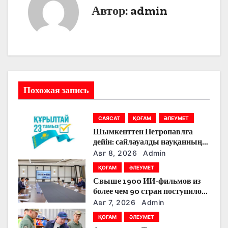
Автор:
admin
а
ц
и
я
Похожая запись
п
о
САЯСАТ
ҚОҒАМ
ӘЛЕУМЕТ
Шымкенттен Петропавлға
з
дейін: сайлауалды науқанның
кезекті күнінде партияларды
Авг 8, 2026
Admin
а
қандай тақырыптар
ҚОҒАМ
ӘЛЕУМЕТ
тоғыстырды
п
Свыше 1900 ИИ-фильмов из
более чем 90 стран поступило
и
на Astana AI Film Festival
Авг 7, 2026
Admin
с
ҚОҒАМ
ӘЛЕУМЕТ