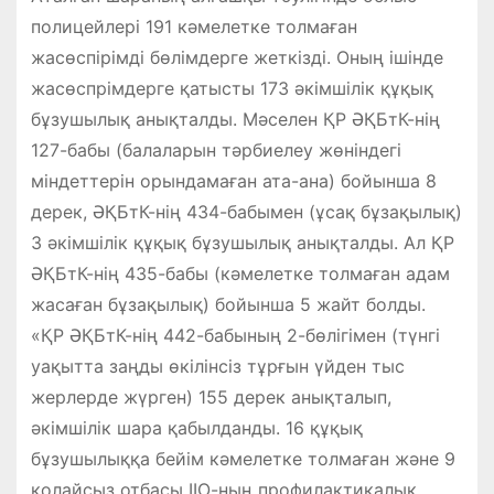
полицейлері 191 кәмелетке толмаған
жасөспірімді бөлімдерге жеткізді. Оның ішінде
жасөспрімдерге қатысты 173 әкімшілік құқық
бұзушылық анықталды. Мәселен ҚР ӘҚБтК-нің
127-бабы (балаларын тәрбиелеу жөніндегі
міндеттерін орындамаған ата-ана) бойынша 8
дерек, ӘҚБтК-нің 434-бабымен (ұсақ бұзақылық)
3 әкімшілік құқық бұзушылық анықталды. Ал ҚР
ӘҚБтК-нің 435-бабы (кәмелетке толмаған адам
жасаған бұзақылық) бойынша 5 жайт болды.
«ҚР ӘҚБтК-нің 442-бабының 2-бөлігімен (түнгі
уақытта заңды өкілінсіз тұрғын үйден тыс
жерлерде жүрген) 155 дерек анықталып,
әкімшілік шара қабылданды. 16 құқық
бұзушылыққа бейім кәмелетке толмаған және 9
қолайсыз отбасы ІІО-ның профилактикалық