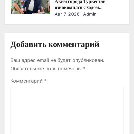
Аким города Туркестан
я
ознакомился с ходом
строительства военного
Авг 7, 2026
Admin
м
городка Национальной гвардии
Добавить комментарий
Ваш адрес email не будет опубликован.
Обязательные поля помечены
*
Комментарий
*