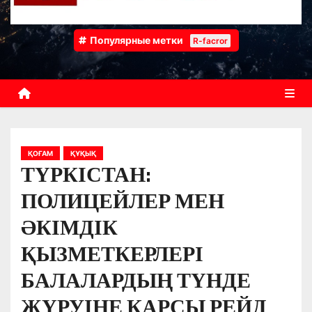
Популярные метки
R-facror
ҚОҒАМ
ҚҰҚЫҚ
ТҮРКІСТАН:
ПОЛИЦЕЙЛЕР МЕН
ӘКІМДІК
ҚЫЗМЕТКЕРЛЕРІ
БАЛАЛАРДЫҢ ТҮНДЕ
ЖҮРУІНЕ ҚАРСЫ РЕЙД