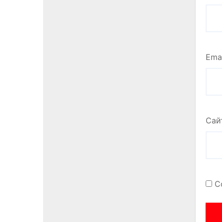
Ema
Сай
С