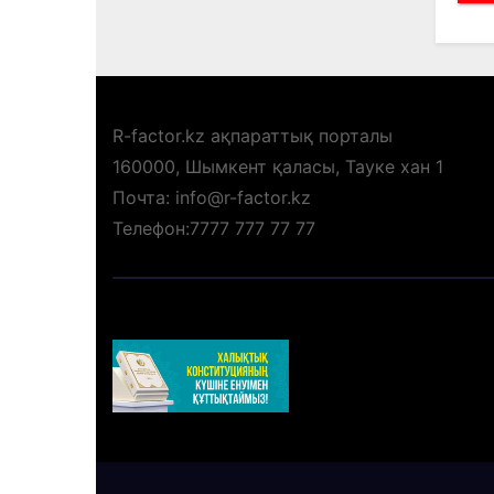
R-factor.kz ақпараттық порталы
160000, Шымкент қаласы, Тауке хан 1
Почта: info@r-factor.kz
Телефон:7777 777 77 77