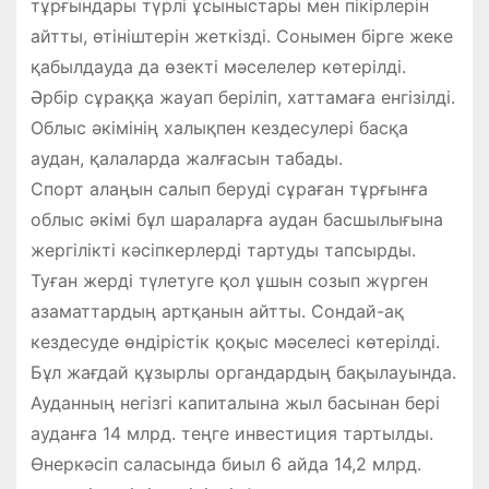
тұрғындары түрлі ұсыныстары мен пікірлерін
айтты, өтініштерін жеткізді. Сонымен бірге жеке
қабылдауда да өзекті мәселелер көтерілді.
Әрбір сұраққа жауап беріліп, хаттамаға енгізілді.
Облыс әкімінің халықпен кездесулері басқа
аудан, қалаларда жалғасын табады.
Спорт алаңын салып беруді сұраған тұрғынға
облыс әкімі бұл шараларға аудан басшылығына
жергілікті кәсіпкерлерді тартуды тапсырды.
Туған жерді түлетуге қол ұшын созып жүрген
азаматтардың артқанын айтты. Сондай-ақ
кездесуде өндірістік қоқыс мәселесі көтерілді.
Бұл жағдай құзырлы органдардың бақылауында.
Ауданның негізгі капиталына жыл басынан бері
ауданға 14 млрд. теңге инвестиция тартылды.
Өнеркәсіп саласында биыл 6 айда 14,2 млрд.