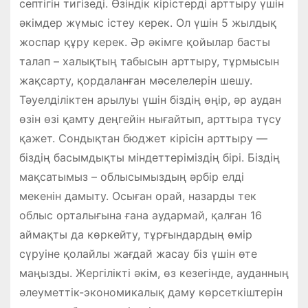
септігін тигізеді. Өзіндік кірістерді арттыру үшін
әкімдер жүмыс істеу керек. Ол үшін 5 жылдық
жоспар құру керек. Әр әкімге қойылар басты
талап – халықтың табысын арттыру, тұрмысын
жақсарту, қордаланған мәселелерін шешу.
Тәуелділіктен арылуы үшін біздің өңір, әр аудан
өзін өзі қамту деңгейін нығайтып, арттыра түсу
қажет. Сондықтан бюджет кірісін арттыру —
біздің басымдықты міндеттеріміздің бірі. Біздің
мақсатымыз – облысымыздың әрбір елді
мекенін дамыту. Осыған орай, назарды тек
облыс орталығына ғана аудармай, қалған 16
аймақты да көркейту, тұрғындардың өмір
сүруіне қолайлы жағдай жасау біз үшін өте
маңызды. Жергілікті әкім, өз кезегінде, ауданның
әлеуметтік-экономикалық даму көрсеткіштерін