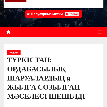
Популярные метки
R-facror
ҚОҒАМ
ТҮРКІСТАН:
ОРДАБАСЫЛЫҚ
ШАРУАЛАРДЫҢ 9
ЖЫЛҒА СОЗЫЛҒАН
МӘСЕЛЕСІ ШЕШІЛДІ