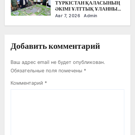
с
ТҮРКІСТАН ҚАЛАСЫНЫҢ
ӘКІМІ ҰЛТТЫҚ ҰЛАННЫҢ
я
ЖАҢА ӘСКЕРИ
Авг 7, 2026
Admin
ҚАЛАШЫҒЫНЫҢ
м
ҚҰРЫЛЫС БАРЫСЫМЕН
ТАНЫСТЫ.
Добавить комментарий
Ваш адрес email не будет опубликован.
Обязательные поля помечены
*
Комментарий
*