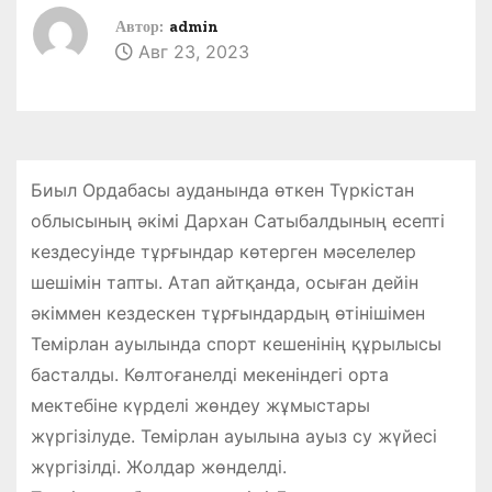
Автор:
admin
Авг 23, 2023
Биыл Ордабасы ауданында өткен Түркістан
облысының әкімі Дархан Сатыбалдының есепті
кездесуінде тұрғындар көтерген мәселелер
шешімін тапты. Атап айтқанда, осыған дейін
әкіммен кездескен тұрғындардың өтінішімен
Темірлан ауылында спорт кешенінің құрылысы
басталды. Көлтоғанелді мекеніндегі орта
мектебіне күрделі жөндеу жұмыстары
жүргізілуде. Темірлан ауылына ауыз су жүйесі
жүргізілді. Жолдар жөнделді.