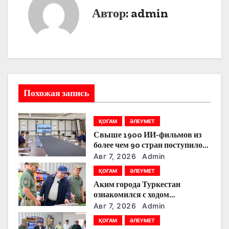
г
Автор:
admin
а
ц
и
я
Похожая запись
п
ҚОҒАМ
ӘЛЕУМЕТ
о
Свыше 1900 ИИ-фильмов из
более чем 90 стран поступило
з
на Astana AI Film Festival
Авг 7, 2026
Admin
а
ҚОҒАМ
ӘЛЕУМЕТ
Аким города Туркестан
п
ознакомился с ходом
строительства военного
Авг 7, 2026
Admin
и
городка Национальной гвардии
ҚОҒАМ
ӘЛЕУМЕТ