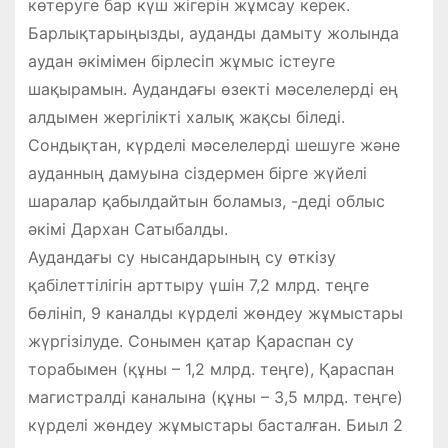
көтеруге бар күш жігерін жұмсау керек.
Барлықтарыңызды, ауданды дамыту жолында
аудан әкімімен бірлесіп жұмыс істеуге
шақырамын. Аудандағы өзекті мәселелерді ең
алдымен жергілікті халық жақсы біледі.
Сондықтан, күрделі мәселелерді шешуге және
ауданның дамуына сіздермен бірге жүйелі
шаралар қабылдайтын боламыз, -деді облыс
әкімі Дархан Сатыбалды.
Аудандағы су нысандарының су өткізу
қабілеттілігін арттыру үшін 7,2 млрд. теңге
бөлініп, 9 каналды күрделі жөндеу жұмыстары
жүргізілуде. Сонымен қатар Қараспан су
торабымен (құны – 1,2 млрд. теңге), Қараспан
магистралді каналына (құны – 3,5 млрд. теңге)
күрделі жөндеу жұмыстары басталған. Биыл 2