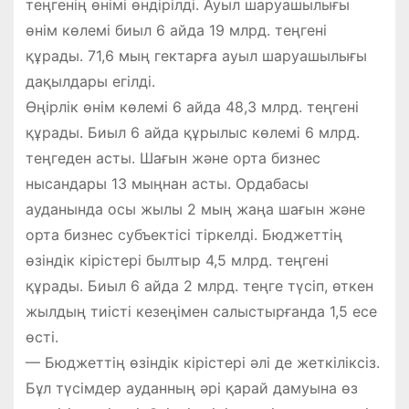
теңгенің өнімі өндірілді. Ауыл шаруашылығы
өнім көлемі биыл 6 айда 19 млрд. теңгені
құрады. 71,6 мың гектарға ауыл шаруашылығы
дақылдары егілді.
Өңірлік өнім көлемі 6 айда 48,3 млрд. теңгені
құрады. Биыл 6 айда құрылыс көлемі 6 млрд.
теңгеден асты. Шағын және орта бизнес
нысандары 13 мыңнан асты. Ордабасы
ауданында осы жылы 2 мың жаңа шағын және
орта бизнес субъектісі тіркелді. Бюджеттің
өзіндік кірістері былтыр 4,5 млрд. теңгені
құрады. Биыл 6 айда 2 млрд. теңге түсіп, өткен
жылдың тиісті кезеңімен салыстырғанда 1,5 есе
өсті.
— Бюджеттің өзіндік кірістері әлі де жеткіліксіз.
Бұл түсімдер ауданның әрі қарай дамуына өз