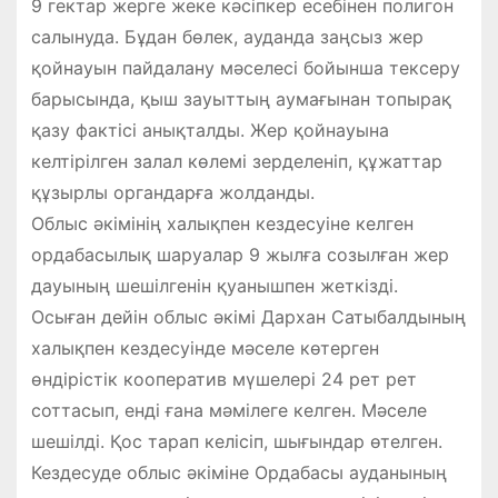
9 гектар жерге жеке кәсіпкер есебінен полигон
салынуда. Бұдан бөлек, ауданда заңсыз жер
қойнауын пайдалану мәселесі бойынша тексеру
барысында, қыш зауыттың аумағынан топырақ
қазу фактісі анықталды. Жер қойнауына
келтірілген залал көлемі зерделеніп, құжаттар
құзырлы органдарға жолданды.
Облыс әкімінің халықпен кездесуіне келген
ордабасылық шаруалар 9 жылға созылған жер
дауының шешілгенін қуанышпен жеткізді.
Осыған дейін облыс әкімі Дархан Сатыбалдының
халықпен кездесуінде мәселе көтерген
өндірістік кооператив мүшелері 24 рет рет
соттасып, енді ғана мәмілеге келген. Мәселе
шешілді. Қос тарап келісіп, шығындар өтелген.
Кездесуде облыс әкіміне Ордабасы ауданының