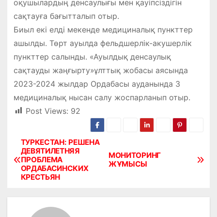
оқушылардың денсаулығы мен қауіпсіздігін
сақтауға бағытталып отыр.
Биыл екі елді мекенде медициналық пункттер
ашылды. Төрт ауылда фельдшерлік-акушерлік
пункттер салынды. «Ауылдық денсаулық
сақтауды жаңғырту»ұлттық жобасы аясында
2023-2024 жылдар Ордабасы ауданында 3
медициналық нысан салу жоспарланып отыр.
Post Views:
92
ТУРКЕСТАН: РЕШЕНА
Н
ДЕВЯТИЛЕТНЯЯ
МОНИТОРИНГ
ПРОБЛЕМА
а
ЖҰМЫСЫ
ОРДАБАСИНСКИХ
КРЕСТЬЯН
в
и