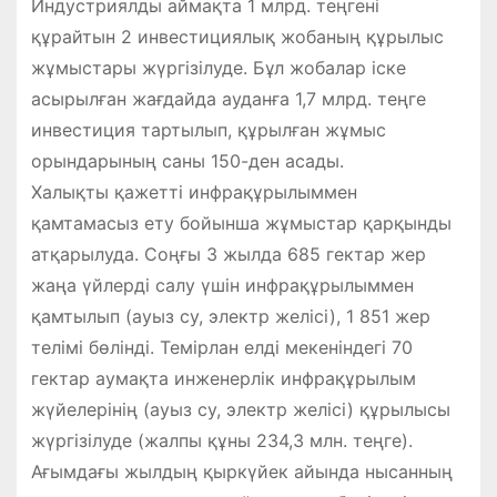
Индустриялды аймақта 1 млрд. теңгені
құрайтын 2 инвестициялық жобаның құрылыс
жұмыстары жүргізілуде. Бұл жобалар іске
асырылған жағдайда ауданға 1,7 млрд. теңге
инвестиция тартылып, құрылған жұмыс
орындарының саны 150-ден асады.
Халықты қажетті инфрақұрылыммен
қамтамасыз ету бойынша жұмыстар қарқынды
атқарылуда. Соңғы 3 жылда 685 гектар жер
жаңа үйлерді салу үшін инфрақұрылыммен
қамтылып (ауыз су, электр желісі), 1 851 жер
телімі бөлінді. Темірлан елді мекеніндегі 70
гектар аумақта инженерлік инфрақұрылым
жүйелерінің (ауыз су, электр желісі) құрылысы
жүргізілуде (жалпы құны 234,3 млн. теңге).
Ағымдағы жылдың қыркүйек айында нысанның