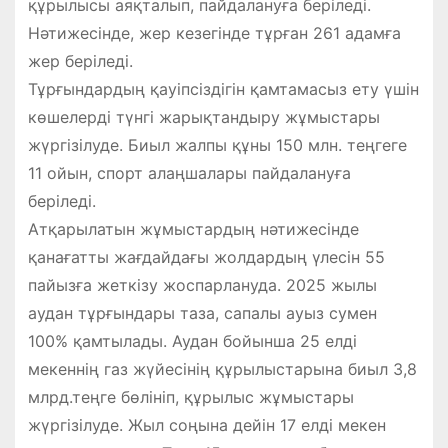
құрылысы аяқталып, пайдалануға беріледі.
Нәтижесінде, жер кезегінде тұрған 261 адамға
жер беріледі.
Тұрғындардың қауіпсіздігін қамтамасыз ету үшін
көшелерді түнгі жарықтандыру жұмыстары
жүргізілуде. Биыл жалпы құны 150 млн. теңгеге
11 ойын, спорт алаңшалары пайдалануға
беріледі.
Атқарылатын жұмыстардың нәтижесінде
қанағатты жағдайдағы жолдардың үлесін 55
пайызға жеткізу жоспарлануда. 2025 жылы
аудан тұрғындары таза, сапалы ауыз сумен
100% қамтылады. Аудан бойынша 25 елді
мекеннің газ жүйесінің құрылыстарына биыл 3,8
млрд.теңге бөлініп, құрылыс жұмыстары
жүргізілуде. Жыл соңына дейін 17 елді мекен