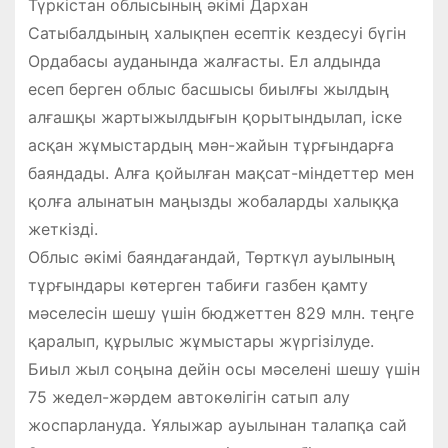
Түркістан облысының әкімі Дархан
Сатыбалдының халықпен есептік кездесуі бүгін
Ордабасы ауданында жалғасты. Ел алдында
есеп берген облыс басшысы биылғы жылдың
алғашқы жартыжылдығын қорытындылап, іске
асқан жұмыстардың мән-жайын тұрғындарға
баяндады. Алға қойылған мақсат-міндеттер мен
қолға алынатын маңызды жобаларды халыққа
жеткізді.
Облыс әкімі баяндағандай, Төрткүл ауылының
тұрғындары көтерген табиғи газбен қамту
мәселесін шешу үшін бюджеттен 829 млн. теңге
қаралып, құрылыс жұмыстары жүргізілуде.
Биыл жыл соңына дейін осы мәселені шешу үшін
75 жедел-жәрдем автокөлігін сатып алу
жоспарлануда. Ұялыжар ауылынан талапқа сай