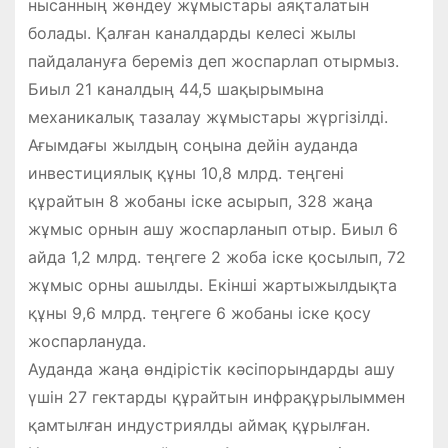
нысанның жөндеу жұмыстары аяқталатын
болады. Қалған каналдарды келесі жылы
пайдалануға береміз деп жоспарлап отырмыз.
Биыл 21 каналдың 44,5 шақырымына
механикалық тазалау жұмыстары жүргізілді.
Ағымдағы жылдың соңына дейін ауданда
инвестициялық құны 10,8 млрд. теңгені
құрайтын 8 жобаны іске асырып, 328 жаңа
жұмыс орнын ашу жоспарланып отыр. Биыл 6
айда 1,2 млрд. теңгеге 2 жоба іске қосылып, 72
жұмыс орны ашылды. Екінші жартыжылдықта
құны 9,6 млрд. теңгеге 6 жобаны іске қосу
жоспарлануда.
Ауданда жаңа өндірістік кәсіпорындарды ашу
үшін 27 гектарды құрайтын инфрақұрылыммен
қамтылған индустриялды аймақ құрылған.