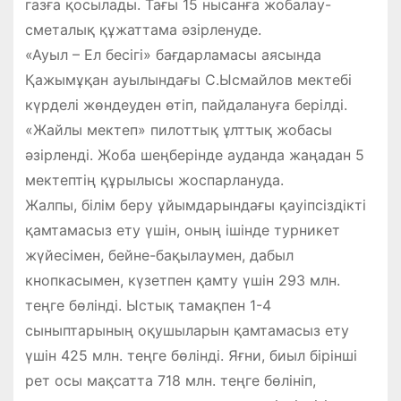
газға қосылады. Тағы 15 нысанға жобалау-
сметалық құжаттама әзірленуде.
«Ауыл – Ел бесігі» бағдарламасы аясында
Қажымұқан ауылындағы С.Ысмайлов мектебі
күрделі жөндеуден өтіп, пайдалануға берілді.
«Жайлы мектеп» пилоттық ұлттық жобасы
әзірленді. Жоба шеңберінде ауданда жаңадан 5
мектептің құрылысы жоспарлануда.
Жалпы, білім беру ұйымдарындағы қауіпсіздікті
қамтамасыз ету үшін, оның ішінде турникет
жүйесімен, бейне-бақылаумен, дабыл
кнопкасымен, күзетпен қамту үшін 293 млн.
теңге бөлінді. Ыстық тамақпен 1-4
сыныптарының оқушыларын қамтамасыз ету
үшін 425 млн. теңге бөлінді. Яғни, биыл бірінші
рет осы мақсатта 718 млн. теңге бөлініп,