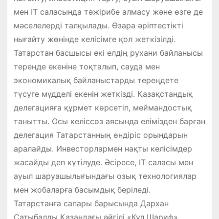
мен ІТ саласында тәжірибе алмасу және өзге де
мәселелерді талқылады. Өзара әріптестікті
нығайту жөнінде келісімге қол жеткізілді.
Татарстан басшысы екі елдің рухани байланысы
тереңде екеніне тоқталып, сауда мен
экономикалық байланыстарды тереңдете
түсуге мүдделі екенін жеткізді. Қазақстандық
делегацияға құрмет көрсетіп, меймандостық
танытты. Осы келіссөз аясында елімізден барған
делегация Татарстанның өндіріс орындарын
аралайды. Инвесторлармен нақты келісімдер
жасайды деп күтілуде. Әсіресе, ІТ саласы мен
ауыл шаруашылығындағы озық технологиялар
мен жобаларға басымдық беріледі.
Татарстанға сапары барысында Дархан
Сатыбалды Қазандағы әйгілі «Кул Шариф»