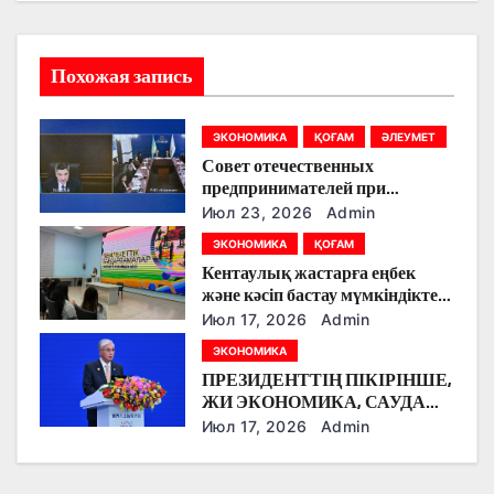
я
п
Похожая запись
о
ЭКОНОМИКА
ҚОҒАМ
ӘЛЕУМЕТ
з
Совет отечественных
предпринимателей при
а
Правительстве РК перешел на
Июл 23, 2026
Admin
новый формат работы
п
ЭКОНОМИКА
ҚОҒАМ
Кентаулық жастарға еңбек
и
және кәсіп бастау мүмкіндіктері
түсіндірілді
Июл 17, 2026
Admin
с
ЭКОНОМИКА
я
ПРЕЗИДЕНТТІҢ ПІКІРІНШЕ,
ЖИ ЭКОНОМИКА, САУДА
м
ЖӘНЕ ЖАҺАНДЫҚ ӨЗАРА
Июл 17, 2026
Admin
БАЙЛАНЫСТЫҢ
БОЛАШАҒЫН
АЙҚЫНДАЙТЫН,