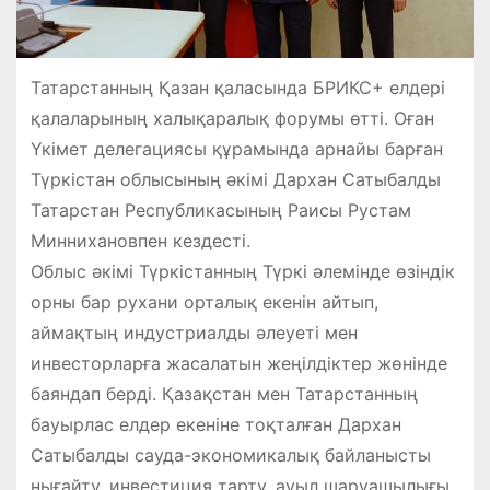
Татарстанның Қазан қаласында БРИКС+ елдері
қалаларының халықаралық форумы өтті. Оған
Үкімет делегациясы құрамында арнайы барған
Түркістан облысының әкімі Дархан Сатыбалды
Татарстан Республикасының Раисы Рустам
Миннихановпен кездесті.
Облыс әкімі Түркістанның Түркі әлемінде өзіндік
орны бар рухани орталық екенін айтып,
аймақтың индустриалды әлеуеті мен
инвесторларға жасалатын жеңілдіктер жөнінде
баяндап берді. Қазақстан мен Татарстанның
бауырлас елдер екеніне тоқталған Дархан
Сатыбалды сауда-экономикалық байланысты
нығайту, инвестиция тарту, ауыл шаруашылығы