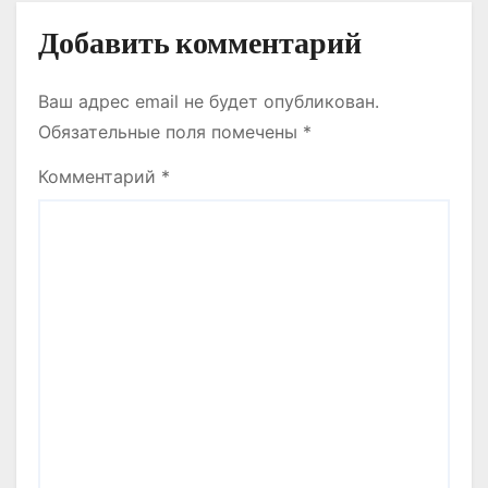
ТОЛЫҚҚАНДЫ
Добавить комментарий
ИНФРАҚҰРЫЛЫМЫ БАР
САЛАҒА АЙНАЛЫП КЕЛЕДІ
Ваш адрес email не будет опубликован.
Обязательные поля помечены
*
Комментарий
*