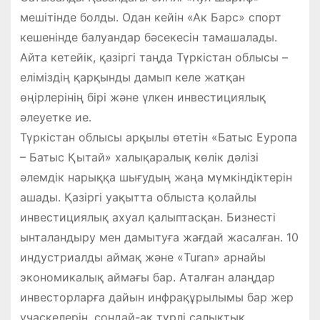
мешітінде болды. Одан кейін «Ак Барс» спорт
кешенінде балуандар бәсекесін тамашалады.
Айта кетейік, қазіргі таңда Түркістан облысы –
еліміздің қарқынды дамып келе жатқан
өңірлерінің бірі және үлкен инвестициялық
әлеуетке ие.
Түркістан облысы арқылы өтетін «Батыс Еуропа
– Батыс Қытай» халықаралық көлік дәлізі
әлемдік нарыққа шығудың жаңа мүмкіндіктерін
ашады. Қазіргі уақытта облыста қолайлы
инвестициялық ахуал қалыптасқан. Бизнесті
ынталандыру мен дамытуға жағдай жасалған. 10
индустриалды аймақ және «Turan» арнайы
экономикалық аймағы бар. Аталған алаңдар
инвесторларға дайын инфрақұрылымы бар жер
учаскелерін, сондай-ақ түрлі салықтық