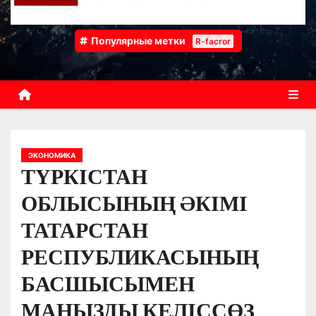
Популярные метки
R-facror
ЭКОНОМИКА
ТҮРКІСТАН
ОБЛЫСЫНЫҢ ӘКІМІ
ТАТАРСТАН
РЕСПУБЛИКАСЫНЫҢ
БАСШЫСЫМЕН
МАҢЫЗДЫ КЕЛІССӨЗ