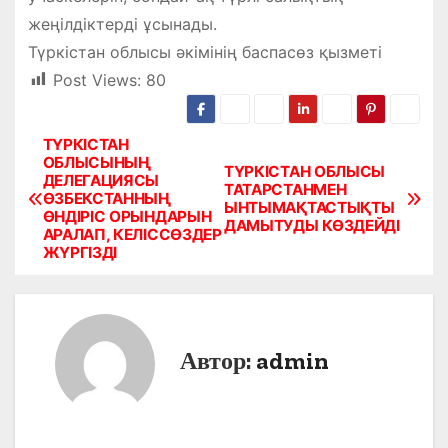
жеңілдіктерді ұсынады.
Түркістан облысы әкімінің баспасөз қызметі
Post Views:
80
ТҮРКІСТАН
Н
ОБЛЫСЫНЫҢ
ТҮРКІСТАН ОБЛЫСЫ
ДЕЛЕГАЦИЯСЫ
а
ТАТАРСТАНМЕН
ӨЗБЕКСТАННЫҢ
ЫНТЫМАҚТАСТЫҚТЫ
ӨНДІРІС ОРЫНДАРЫН
в
ДАМЫТУДЫ КӨЗДЕЙДІ
АРАЛАП, КЕЛІССӨЗДЕР
ЖҮРГІЗДІ
и
г
а
Автор:
admin
ц
и