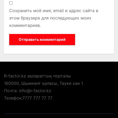
Сохранить моё имя, email и адрес сайта в
этом браузере для последующих моих
комментариев.
R-factor.kz ақпараттық порталы
160000, Шымкент қаласы, Тауке хан 1
Почта: info@r-factor.kz
Телефон:7777 777 77 77