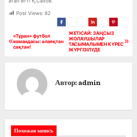
атап өтті Қ.Сахов.
Post Views:
82
ЖЕТІСАЙ: ЗАҢСЫЗ
Н
«Тұран» футбол
ЖОЛАУШЫЛАР
командасы: алаяқтан
ТАСЫМАЛЫМЕН КҮРЕС
а
сақтан!
ЖҮРГІЗІЛУДЕ
в
и
Автор:
admin
г
а
ц
и
Похожая запись
я