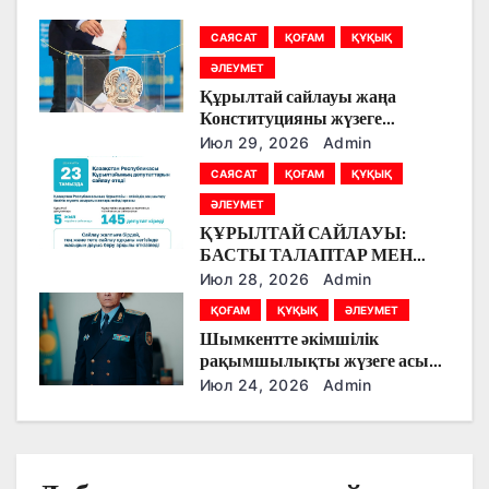
п
САЯСАТ
ҚОҒАМ
ҚҰҚЫҚ
о
ӘЛЕУМЕТ
Құрылтай сайлауы жаңа
з
Конституцияны жүзеге
асырудың алғашқы кезеңі
Июл 29, 2026
Admin
а
болады
САЯСАТ
ҚОҒАМ
ҚҰҚЫҚ
п
ӘЛЕУМЕТ
ҚҰРЫЛТАЙ САЙЛАУЫ:
и
БАСТЫ ТАЛАПТАР МЕН
ЕРЕКШЕЛІКТЕР
Июл 28, 2026
Admin
с
ҚОҒАМ
ҚҰҚЫҚ
ӘЛЕУМЕТ
я
Шымкентте әкімшілік
рақымшылықты жүзеге асыру
м
қорытындылары шығарылды
Июл 24, 2026
Admin