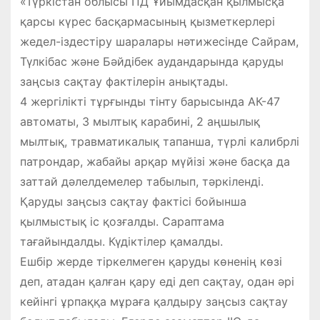
«Түркістан облысы ПД Ұйымдасқан қылмысқа
қарсы күрес басқармасының қызметкерлері
жедел-іздестіру шаралары нәтижесінде Сайрам,
Түлкібас және Бәйдібек аудандарында қаруды
заңсыз сақтау фактілерін анықтады.
4 жергілікті тұрғынды тінту барысында АК-47
автоматы, 3 мылтық карабині, 2 аңшылық
мылтық, травматикалық тапанша, түрлі калибрлі
патрондар, жабайы арқар мүйізі және басқа да
заттай дәлелдемелер табылып, тәркіленді.
Қаруды заңсыз сақтау фактісі бойынша
қылмыстық іс қозғалды. Сараптама
тағайындалды. Күдіктілер қамалды.
Ешбір жерде тіркелмеген қаруды көненің көзі
деп, атадан қалған қару еді деп сақтау, одан әрі
кейінгі ұрпаққа мұраға қалдыру заңсыз сақтау