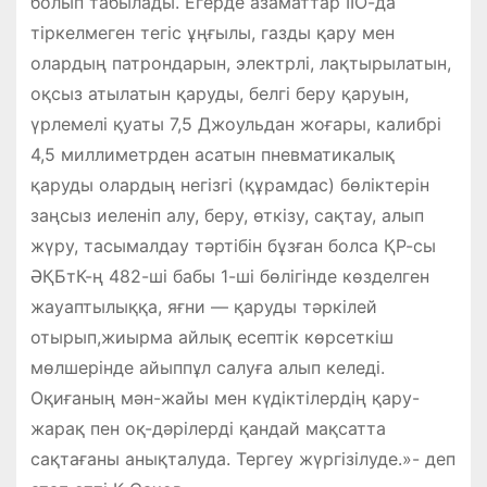
болып табылады. Егерде азаматтар ІІО-да
тiркелмеген тегiс ұңғылы, газды қару мен
олардың патрондарын, электрлі, лақтырылатын,
оқсыз атылатын қаруды, белгі беру қаруын,
үрлемелi қуаты 7,5 Джоульдан жоғары, калибрi
4,5 миллиметрден асатын пневматикалық
қаруды олардың негізгі (құрамдас) бөліктерін
заңсыз иеленіп алу, беру, өткiзу, сақтау, алып
жүру, тасымалдау тәртібін бұзған болса ҚР-сы
ӘҚБтК-ң 482-ші бабы 1-ші бөлігінде көзделген
жауаптылыққа, яғни — қаруды тәркілей
отырып,жиырма айлық есептік көрсеткіш
мөлшерінде айыппұл салуға алып келеді.
Оқиғаның мән-жайы мен күдіктілердің қару-
жарақ пен оқ-дәрілерді қандай мақсатта
сақтағаны анықталуда. Тергеу жүргізілуде.»- деп