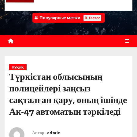
Популярные метки
R-facror
ҚҰҚЫҚ
Түркістан облысының
полицейлері заңсыз
сақталған қару, оның ішінде
Ак-47 автоматын тәркіледі
Автор:
admin