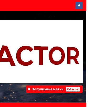
Популярные метки
R-facror