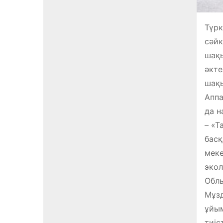
Түрк
сәйк
шақы
әкте
шақы
Аппа
да н
– «Т
басқ
меке
экол
Облы
Мұзд
ұйым
тиіс