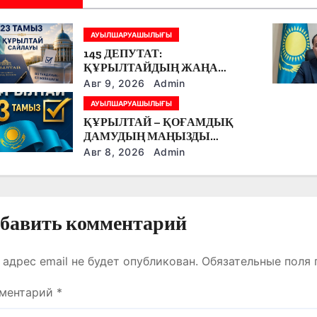
АУЫЛШАРУАШЫЛЫҒЫ
145 ДЕПУТАТ:
ҚҰРЫЛТАЙДЫҢ ЖАҢА
ӨКІЛЕТТІ ОРГАН РЕТІНДЕГІ
Авг 9, 2026
Admin
ЕРЕКШЕЛІГІ
АУЫЛШАРУАШЫЛЫҒЫ
ҚҰРЫЛТАЙ – ҚОҒАМДЫҚ
ДАМУДЫҢ МАҢЫЗДЫ
МӘСЕЛЕЛЕРІ
Авг 8, 2026
Admin
ТАЛҚЫЛАНАТЫН АЛАҢ
бавить комментарий
 адрес email не будет опубликован.
Обязательные поля
ментарий
*