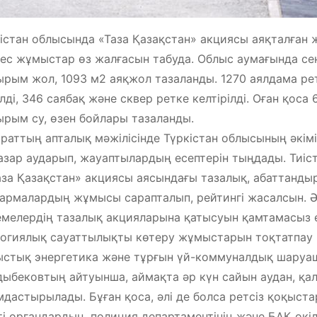
істан облысында «Таза Қазақстан» акциясы аяқталған жо
ес жұмыстар өз жалғасын табуда. Облыс аумағында сен
рым жол, 1093 м2 аяқжол тазаланды. 1270 аялдама рет
лді, 346 саябақ және сквер ретке келтірілді. Оған қос
рым су, өзен бойлары тазаланды.
раттың апталық мәжілісінде Түркістан облысының әкім
азар аударып, жауаптылардың есептерін тыңдады. Тиіст
аза Қазақстан» акциясы аясындағы тазалық, абаттанд
армалардың жұмысы сарапталып, рейтингі жасалсын. Әр
мелердің тазалық акцияларына қатысуын қамтамасыз ет
огиялық сауаттылықты көтеру жұмыстарын тоқтатпау к
стық энергетика және тұрғын үй-коммуналдық шару
ыбековтың айтуынша, аймақта әр күн сайын аудан, қала
дастырылады. Бұған қоса, әлі де болса ретсіз қоқыст
ті органдардың, полиция департаментінің және БАҚ өкі