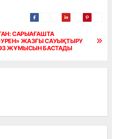
ТАН: САРЫАҒАШТА
УРЕН» ЖАЗҒЫ САУЫҚТЫРУ
 ӨЗ ЖҰМЫСЫН БАСТАДЫ