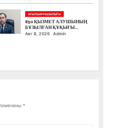
АУЫЛШАРУАШЫЛЫҒЫ
850 ҚЫЗМЕТ АЛУШЫНЫҢ
БҰЗЫЛҒАН ҚҰҚЫҒЫ
ҚАЛПЫНА КЕЛТІРІЛДІ
Авг 8, 2026
Admin
 помечены
*