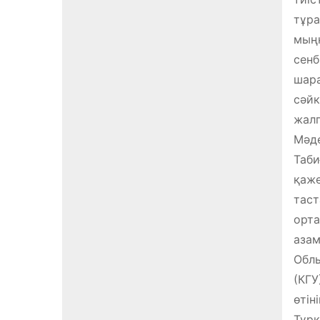
тұра
мыңн
сенб
шара
сәйк
жалп
Мәде
Таби
қаже
таст
орта
азам
Облы
(КГУ
өтін
Түрк