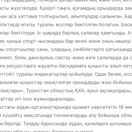
қты жүргізілуде. Қазіргі таңға, қоғамдық орындарда за
ан аса хаттама толтырылып, айыппұлдар салынған. Бар
іліктерді өткізу туралы жоспар бекітілген болатын. Ба
лар бекітілуде. Іс-шарада барлық салалар қамтылды. А
ес қанша спорт нысандары бар екені және оның нешеуі 
ы спортшылар саны, олардың сенбіліктерге қатысқанд
ниет, білім, денсаулық сақтау және өзге салаларда да
ғи ресурстарға жауапты басқармаға қоқысты алып кет
ттілігі туралы индикаторлар қойылуда. Одан бөлек, к
алынған қоқыстар анықталған орындарды жою бойынш
лықтары», Түркістан облыстық ҚХА, ауыл ақсақалдары,
аттар игі іске жұмылдырылады.
стағы аудан орталықтарында қызмет көрсететін 18 м
) күшейту мақсатында техникаларды алу бойынша обл
ім берілді. Талдау барысында аудан, қалаларға қосымша
істан облысы әкімінің баспасөз қызметі