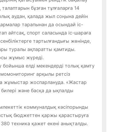
ң талаптарын бұзған тұлғаларға 14
лық аудан, қалада жыл соңына дейін
сқармалар тарапынан да осындай іс-
тап айтсақ, спорт саласында іс-шараға
сенбіліктерге тартылғандығы жөнінде,
ары туралы ақпаратты қамтиды.
 осы жұмыс жүреді.
у бойынша елді мекендерді толық қамту
осмомониторинг арқылы ретсіз
а жұмыстар жоспарлануда. «Жастар
 билері және басқа да ықпалды
емлекеттік коммуналдық кәсіпорынды
ыстық бюджеттен қаржы қарастыруға
 380 техника қажет екені анықталды.