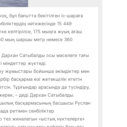
қ, бұл бағытта бекітілген іс-шараға
біліктердің нәтижесінде 15 449
ке келтірілсе, 175 мыңға жуық ағаш
а 60 мың шаршы метр немесе 360
і Дархан Сатыбалды осы мәселеге тағы
і міндеттер жүктеді.
ыру жұмыстары бойынша әкімдіктер мен
бір басқарма өзі жетекшілік ететін
сін. Тұрғындар арасында да түсіндіру,
ерек, – деді Дархан Сатыбалды.
ашылық басқармасының басшысы Руслан
да ретімен сенбіліктер
ар тез жиналатын «ыстық нүктелерге»
лдерінің қатысуымен рейдтік бақылау