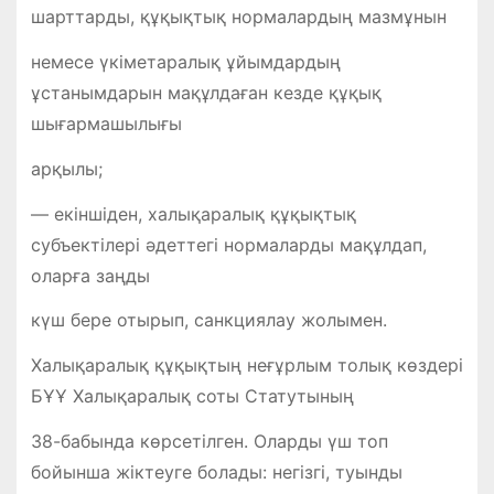
шарттарды, құқықтық нормалардың мазмұнын
немесе үкіметаралық ұйымдардың
ұстанымдарын мақұлдаған кезде құқық
шығармашылығы
арқылы;
— екіншіден, халықаралық құқықтық
субъектілері әдеттегі нормаларды мақұлдап,
оларға заңды
күш бере отырып, санкциялау жолымен.
Халықаралық құқықтың неғұрлым толық көздері
БҰҰ Халықаралық соты Статутының
38-бабында көрсетілген. Оларды үш топ
бойынша жіктеуге болады: негізгі, туынды