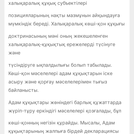
халықаралық құқық субъектілері
позицияларының нақты мазмұнын айқындауға
мүмкіндік береді. Халықаралық көші-қон құқығы
доктринасының мәні оның жекешеленген
халықаралық-құқықтық ережелерді түсінуге
және
түсіндіруге ықпалдылығы болып табылады.
Көші-қон мәселелері адам құқықтарын іске
асыру және қорғау мәселелерімен тығыз
байланысты.
Адам құқықтары жөніндегі барлық құжаттарда
жүріп-тұру еркіндігі мәселелері қозғалады, бұл
көші-қонның негізін құрайды. Мысалы, Адам
құқықтарының жалпыға бірдей декларациясы