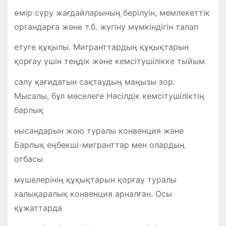
өмір сүру жағдайларының берілуін, мемлекеттік
органдарға және т.б. жүгіну мүмкіндігін талап
етуге құқылы. Мигранттардың құқықтарын
қорғау үшін теңдік және кемсітушілікке тыйым
салу қағидатын сақтаудың маңызы зор.
Мысалы, бұл мәселеге Нәсілдік кемсітушіліктің
барлық
нысандарын жою туралы конвенция және
Барлық еңбекші-мигранттар мен олардың
отбасы
мүшелерінің құқықтарын қорғау туралы
халықаралық конвенция арналған. Осы
құжаттарда