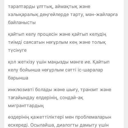
тараптарды ұлттық, аймақтық және
халықаралық деңгейлерде тарту, мән-жайларға
байланысты
қайтып келу процесін және қайтып келудің
тиімді саясатын неғұрлым кең және толық
түсінуге
қол жеткізу үшін маңызды мәнге ие. Қайтып
келу бойынша неғұрлым сәтті іс-шаралар
барынша
инклюзивті болады және шығу, транзит және
тағайындау елдерінің, сондай-ақ
мигранттардың
өздерінің қажеттіліктері мен проблемаларын
ескереді. Осылайша, диалогты дамыту үшін