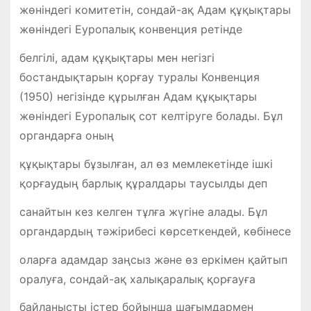
жөніндегі комитетін, сондай-ақ Адам құқықтары
жөніндегі Еуропалық конвенция ретінде
белгілі, адам құқықтары мен негізгі
бостандықтарын қорғау туралы Конвенция
(1950) негізінде құрылған Адам құқықтары
жөніндегі Еуропалық сот келтіруге болады. Бұл
органдарға оның
құқықтары бұзылған, ал өз мемлекетінде ішкі
қорғаудың барлық құралдары таусылды деп
санайтын кез келген тұлға жүгіне алады. Бұл
органдардың тәжірибесі көрсеткендей, көбінесе
оларға адамдар заңсыз және өз еркімен қайтып
оралуға, сондай-ақ халықаралық қорғауға
байланысты істер бойынша шағымдармен