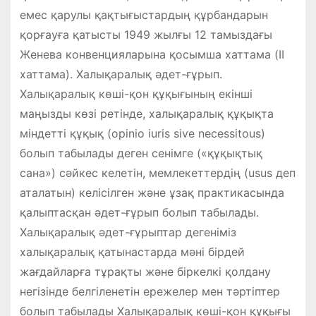
емес қарулы қақтығыстардың құрбандарын
қорғауға қатысты 1949 жылғы 12 тамыздағы
Женева конвенцияларына қосымша хаттама (IІ
хаттама). Халықаралық әдет-ғұрып.
Халықаралық көші-қон құқығының екінші
маңызды көзі ретінде, халықаралық құқықта
міндетті құқық (opinio iuris sive necessitous)
болып табылады деген сенімге («құқықтық
сана») сәйкес келетін, мемлекеттердің (usus деп
аталатын) келісілген және ұзақ практикасында
қалыптасқан әдет-ғұрып болып табылады.
Халықаралық әдет-ғұрыптар дегеніміз
халықаралық қатынастарда мәні бірдей
жағдайларға тұрақты және біркелкі қолдану
негізінде белгіленетін ережелер мен тәртіптер
болып табылады Халықаралық көші-қон құқығы