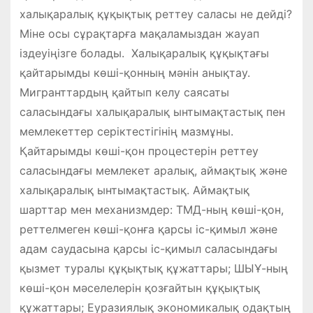
халықаралық құқықтық реттеу саласы не дейді?
Міне осы сұрақтарға мақаламыздан жауап
іздеуіңізге болады. Халықаралық құқықтағы
қайтарымды көші-қонның мәнін анықтау.
Мигранттардың қайтып келу саясаты
саласындағы халықаралық ынтымақтастық пен
мемлекеттер серіктестігінің мазмұны.
Қайтарымды көші-қон процестерін реттеу
саласындағы мемлекет аралық, аймақтық және
халықаралық ынтымақтастық. Аймақтық
шарттар мен механизмдер: ТМД-ның көші-қон,
реттелмеген көші-қонға қарсы іс-қимыл және
адам саудасына қарсы іс-қимыл саласындағы
қызмет туралы құқықтық құжаттары; ШЫҰ-ның
көші-қон мәселелерін қозғайтын құқықтық
құжаттары; Еуразиялық экономикалық одақтың