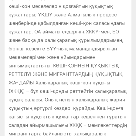
көші-қон мәселелерін қозғайтын құқықтық
құжаттары; ҰҚШҰ және Алматылық процесс
шеңберінде қабылданған көші-қон саласындағы
құжаттар. ОА аймағы елдерінің ХКҚҰ-мен, ЕО
және басқа да халықаралық құрылымдарымен,
бірінші кезекте БҰҰ-ның мамандандырылған
мекемелерімен және ұйымдарымен
ынтымақтастығы. КӨШІ-ҚОННЫҢ ҚҰҚЫҚТЫҚ
РЕТТЕЛУІ ЖӘНЕ МИГРАНТТАРДЫҢ ҚҰҚЫҚТЫҚ
ЖАҒДАЙЫ Халықаралық көші-қон құқығы
(ХКҚҚ) – бұл көші-қонды реттейтін халықаралық
құқық саласы. Оның негізін халықаралық жария
құқықтың әртүрлі көздері құрайды. Көші-қонға
қатысты құқықтық құжаттар кешенінен тұратын
саладан айырмашылығы ХКҚҚ – мемлекеттердің
мигранттарға байланысты халықаралық