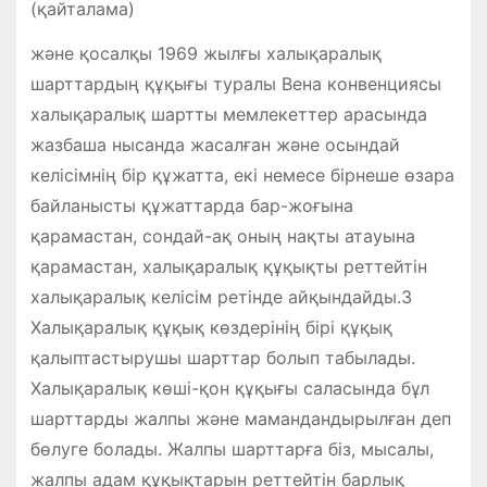
(қайталама)
және қосалқы 1969 жылғы халықаралық
шарттардың құқығы туралы Вена конвенциясы
халықаралық шартты мемлекеттер арасында
жазбаша нысанда жасалған және осындай
келісімнің бір құжатта, екі немесе бірнеше өзара
байланысты құжаттарда бар-жоғына
қарамастан, сондай-ақ оның нақты атауына
қарамастан, халықаралық құқықты реттейтін
халықаралық келісім ретінде айқындайды.3
Халықаралық құқық көздерінің бірі құқық
қалыптастырушы шарттар болып табылады.
Халықаралық көші-қон құқығы саласында бұл
шарттарды жалпы және мамандандырылған деп
бөлуге болады. Жалпы шарттарға біз, мысалы,
жалпы адам құқықтарын реттейтін барлық