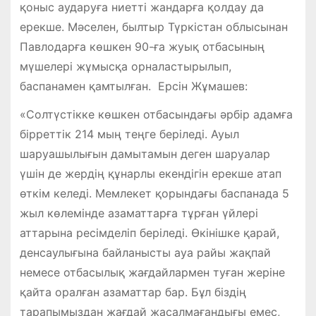
қоныс аударуға ниетті жандарға қолдау да
ерекше. Мәселен, былтыр Түркістан облысынан
Павлодарға көшкен 90-ға жуық отбасының
мүшелері жұмысқа орналастырылып,
баспанамен қамтылған. Ерсін Жұмашев:
«Солтүстікке көшкен отбасындағы әрбір адамға
бірреттік 214 мың теңге беріледі. Ауыл
шаруашылығын дамытамын деген шаруалар
үшін де жердің құнарлы екендігін ерекше атап
өткім келеді. Мемлекет қорындағы баспанада 5
жыл көлемінде азаматтарға тұрған үйлері
аттарына ресімделіп беріледі. Өкінішке қарай,
денсаулығына байланысты ауа райы жақпай
немесе отбасылық жағдайлармен туған жеріне
қайта оралған азаматтар бар. Бұл біздің
тарапымыздан жағдай жасалмағандығы емес,