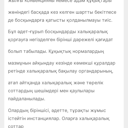
жылғы Конвенцияны немесе адам құқықтары
жөніндегі басқада кез келген шартты бекітпесе
де босқындарға қатысты қолданылмауы тиіс.
Бұл әдет-ғұрып босқындарды халықаралық
қорғауға негізделген бірінші дәрежелі қағидат
болып табылады. Құқықтық нормалардың
мазмұнын айқындау кезінде көмекші құралдар
ретінде халықаралық бақылау органдарының,
атап айтқанда халықаралық және төрелік
соттардың шешімдері мен қаулылары
пайдаланылады.
Олардың біріншісі, әдетте, тұрақты жұмыс
істейтін инстанциялар. Оларға халықаралық
соттар