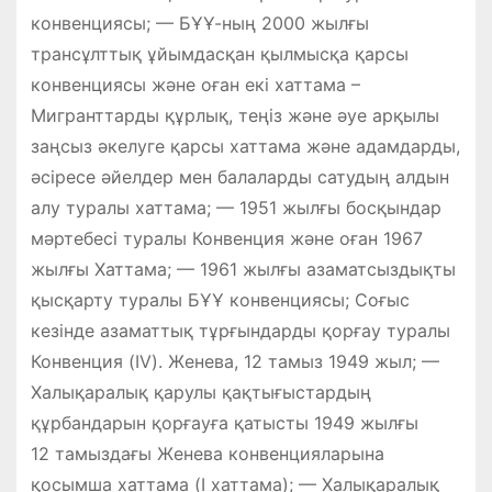
конвенциясы; — БҰҰ-ның 2000 жылғы
трансұлттық ұйымдасқан қылмысқа қарсы
конвенциясы және оған екі хаттама –
Мигранттарды құрлық, теңіз және әуе арқылы
заңсыз әкелуге қарсы хаттама және адамдарды,
әсіресе әйелдер мен балаларды сатудың алдын
алу туралы хаттама; — 1951 жылғы босқындар
мәртебесі туралы Конвенция және оған 1967
жылғы Хаттама; — 1961 жылғы азаматсыздықты
қысқарту туралы БҰҰ конвенциясы; Соғыс
кезінде азаматтық тұрғындарды қорғау туралы
Конвенция (IV). Женева, 12 тамыз 1949 жыл; —
Халықаралық қарулы қақтығыстардың
құрбандарын қорғауға қатысты 1949 жылғы
12 тамыздағы Женева конвенцияларына
қосымша хаттама (I хаттама); — Халықаралық