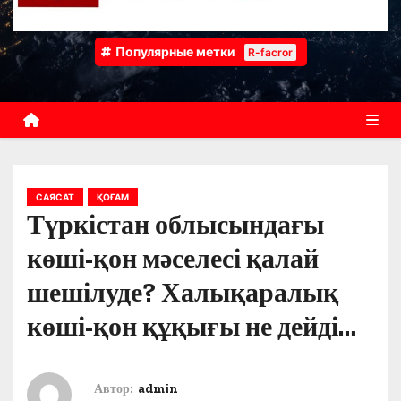
Популярные метки
R-facror
САЯСАТ
ҚОҒАМ
Түркістан облысындағы
көші-қон мәселесі қалай
шешілуде? Халықаралық
көші-қон құқығы не дейді…
Автор:
admin