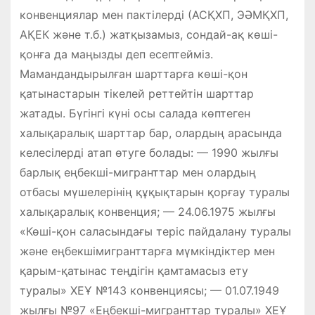
конвенциялар мен пактілерді (АСҚХП, ЭӘМҚХП,
АҚЕК және т.б.) жатқызамыз, сондай-ақ көші-
қонға да маңызды деп есептейміз.
Мамандандырылған шарттарға көші-қон
қатынастарын тікелей реттейтін шарттар
жатады. Бүгінгі күні осы салада көптеген
халықаралық шарттар бар, олардың арасында
келесілерді атап өтуге болады: — 1990 жылғы
барлық еңбекші-мигранттар мен олардың
отбасы мүшелерінің құқықтарын қорғау туралы
халықаралық конвенция; — 24.06.1975 жылғы
«Көші-қон саласындағы теріс пайдалану туралы
және еңбекшімигранттарға мүмкіндіктер мен
қарым-қатынас теңдігін қамтамасыз ету
туралы» ХЕҰ №143 конвенциясы; — 01.07.1949
жылғы №97 «Еңбекші-мигранттар туралы» ХЕҰ