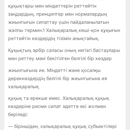
құқықтары мен міндеттерін реттейтін
заңдардың, принциптер мен нормалардың
жиынтығын сипаттау үшін пайдаланылатын
жалпы термин.1 Халықаралық көші-қон құқығын
реттейтін көздердің тізімін анықтайық.
Құқықтың әрбір саласы оның негізгі бастаулары
мен реттеу мәні бекітілген белгілі бір көздер
жиынтығына ие. Міндетті және қосалқы
дереккөздердің белгілі бір жиынтығына ия
халықаралық
құқық та ерекше емес. Халықаралық құқық
көздеріне ресми сипат әдетте екі жолмен
беріледі:
— біріншіден, халықаралық құқық субъектілері