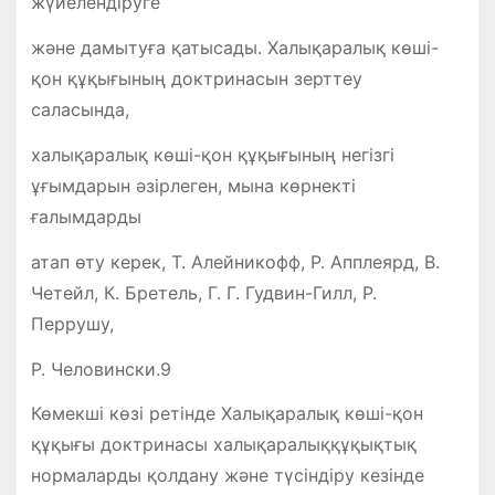
жүйелендіруге
және дамытуға қатысады. Халықаралық көші-
қон құқығының доктринасын зерттеу
саласында,
халықаралық көші-қон құқығының негізгі
ұғымдарын әзірлеген, мына көрнекті
ғалымдарды
атап өту керек, Т. Алейникофф, Р. Апплеярд, В.
Четейл, К. Бретель, Г. Г. Гудвин-Гилл, Р.
Перрушу,
Р. Человински.9
Көмекші көзі ретінде Халықаралық көші-қон
құқығы доктринасы халықаралыққұқықтық
нормаларды қолдану және түсіндіру кезінде