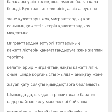
балалары үшін толық шешілмеген болып қала
береді. Бұл транзит елдерінің әлсіз әлеуетіне
және құжаттары жоқ мигранттардың көп
санының қажеттіліктерін қанағаттандыру
мақсатына,
мигранттардың әртүрлі топтарының
қажеттіліктерін қанағаттандыруға және жаппай
тәртіпте
келетін әрбір мигранттың нақты қажеттілігін,
оның ішінде қорғанысты жылдам анықтау және
жауап қату сияқты қиындықтарға байланысты.
Шынында да, шыққан, транзит және баратын
елдер қайтып келу мәселелері бойынша
әртүрлі жұмыс істейді және сәйкесінше