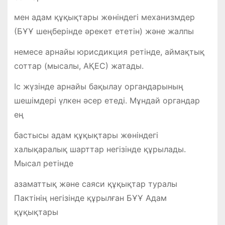
мен адам құқықтары жөніндегі механизмдер
(БҰҰ шеңберінде әрекет ететін) және жалпы
немесе арнайы юрисдикция ретінде, аймақтық
соттар (мысалы, АҚЕС) жатады.
Іс жүзінде арнайы бақылау органдарының
шешімдері үлкен әсер етеді. Мұндай органдар
ең
бастысы адам құқықтары жөніндегі
халықаралық шарттар негізінде құрылады.
Мысал ретінде
азаматтық және саяси құқықтар туралы
Пактінің негізінде құрылған БҰҰ Адам
құқықтары