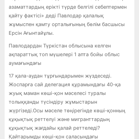
азаматтардың ерікті түрде белгілі себептермен
қайту фактісі» деді Павлодар қалалық
жұмыспен қамту орталығының бөлім басшысы
Ерсін Ағынтайұлы.
Павлодардан Түркістан облысына келген
ақпараттық топ мүшелері 1 апта бойы облыс
аумағындағы
17 қала-аудан тұрғындарымен жүздеседі.
Жоспарға сай делегация құрамындағы 40-қа
жуық маман көші-қон мәселесі туралы
толыққанды түсіндіру жұмыстарын
жүргізеді.Осы мәселе төңірегінде көші-қонның
құқықтық реттелуі және мигранттардың
құқықтық жағдайы қалай реттеледі?
Қайтарымды көші-қон саласындағы