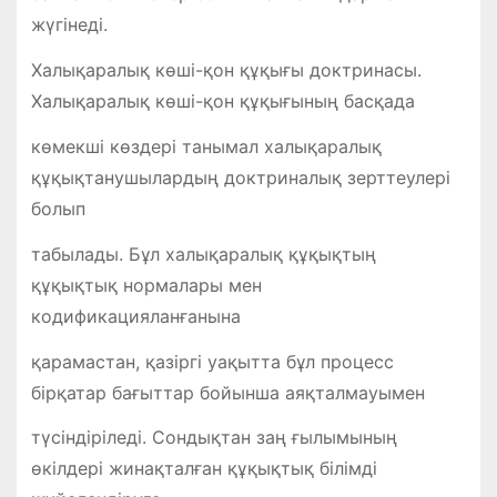
жүгінеді.
Халықаралық көші-қон құқығы доктринасы.
Халықаралық көші-қон құқығының басқада
көмекші көздері танымал халықаралық
құқықтанушылардың доктриналық зерттеулері
болып
табылады. Бұл халықаралық құқықтың
құқықтық нормалары мен
кодификацияланғанына
қарамастан, қазіргі уақытта бұл процесс
бірқатар бағыттар бойынша аяқталмауымен
түсіндіріледі. Сондықтан заң ғылымының
өкілдері жинақталған құқықтық білімді