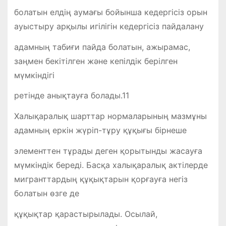
болатын елдің аумағы бойынша кедергісіз орын
ауыстыру арқылы игілігін кедергісіз пайдалану
адамның табиғи пайда болатын, ажырамас,
заңмен бекітілген және кепілдік берілген
мүмкіндігі
ретінде анықтауға болады.11
Халықаралық шарттар нормаларының мазмұны
адамның еркін жүріп-тұру құқығы бірнеше
элементтен тұрады деген қорытынды жасауға
мүмкіндік береді. Басқа халықаралық актілерде
мигранттардың құқықтарын қорғауға негіз
болатын өзге де
құқықтар қарастырылады. Осылай,