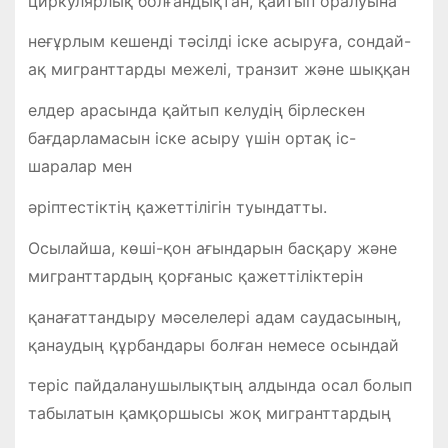
циркулярлық болғандықтан, қайтып оралуына
неғұрлым кешенді тәсілді іске асыруға, сондай-
ақ мигранттарды межелі, транзит және шыққан
елдер арасында қайтып келудің бірлескен
бағдарламасын іске асыру үшін ортақ іс-
шаралар мен
әріптестіктің қажеттілігін туындатты.
Осылайша, көші-қон ағындарын басқару және
мигранттардың қорғаныс қажеттіліктерін
қанағаттандыру мәселелері адам саудасының,
қанаудың құрбандары болған немесе осындай
теріс пайдаланушылықтың алдында осал болып
табылатын қамқоршысы жоқ мигранттардың