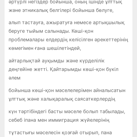
әртүрлі негіздер бойынша, оның ішінде ұлттық
және этникалық белгілері бойынша бөлуге,
алып тастауға, ажыратуға немесе артықшылық
беруге тыйым салынады. Көші-қон
проблемалары елдердің келісілген әрекеттерінің
көмегімен ғана шешілетіндей,
айтарлықтай ауқымды және күрделілік
деңгейіне жетті. Қайтарымды көші-қон бүкіл
әлем
бойынша көші-қон мәселелерімен айналысатын
ұлттық және халықаралық саясаткерлердің
күн тәртібіндегі басты мәселе болып табылады,
себеб іпана мен иммиграция жүйелерінің
тұтастығы мәселесін қозғай отырып, пана