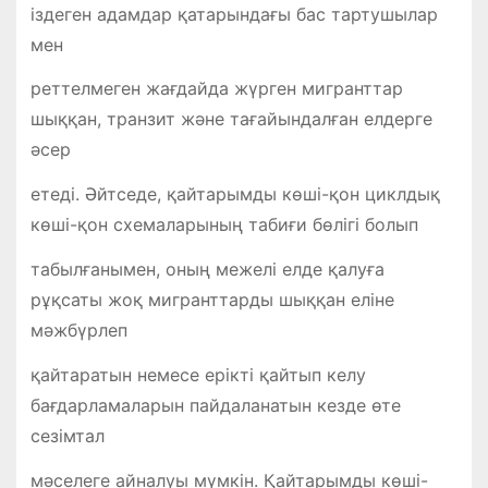
іздеген адамдар қатарындағы бас тартушылар
мен
реттелмеген жағдайда жүрген мигранттар
шыққан, транзит және тағайындалған елдерге
әсер
етеді. Әйтседе, қайтарымды көші-қон циклдық
көші-қон схемаларының табиғи бөлігі болып
табылғанымен, оның межелі елде қалуға
рұқсаты жоқ мигранттарды шыққан еліне
мәжбүрлеп
қайтаратын немесе ерікті қайтып келу
бағдарламаларын пайдаланатын кезде өте
сезімтал
мәселеге айналуы мүмкін. Қайтарымды көші-