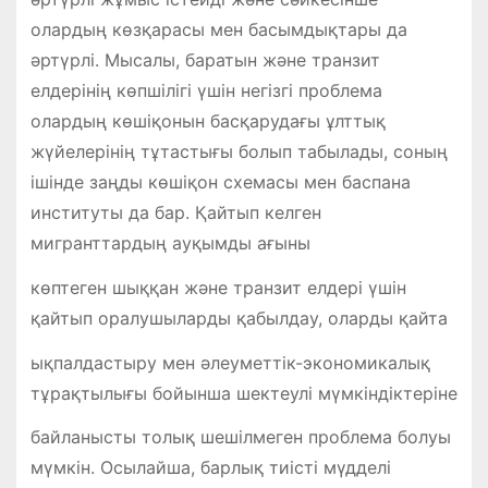
олардың көзқарасы мен басымдықтары да
әртүрлі. Мысалы, баратын және транзит
елдерінің көпшілігі үшін негізгі проблема
олардың көшіқонын басқарудағы ұлттық
жүйелерінің тұтастығы болып табылады, соның
ішінде заңды көшіқон схемасы мен баспана
институты да бар. Қайтып келген
мигранттардың ауқымды ағыны
көптеген шыққан және транзит елдері үшін
қайтып оралушыларды қабылдау, оларды қайта
ықпалдастыру мен әлеуметтік-экономикалық
тұрақтылығы бойынша шектеулі мүмкіндіктеріне
байланысты толық шешілмеген проблема болуы
мүмкін. Осылайша, барлық тиісті мүдделі