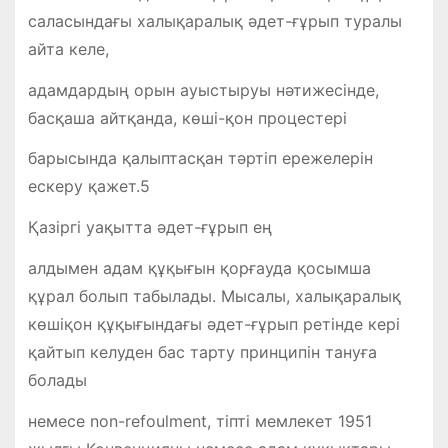
саласындағы халықаралық әдет-ғұрып туралы
айта келе,
адамдардың орын ауыстыруы нәтижесінде,
басқаша айтқанда, көші-қон процестері
барысында қалыптасқан тәртіп ережелерін
ескеру қажет.5
Қазіргі уақытта әдет-ғұрып ең
алдымен адам құқығын қорғауда қосымша
құрал болып табылады. Мысалы, халықаралық
көшіқон құқығындағы әдет-ғұрып ретінде кері
қайтып келуден бас тарту принципін тануға
болады
немесе non-refoulment, тіпті мемлекет 1951