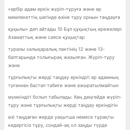
«әрбір адам еркін жүріп-тұруға және әр
мемлекеттің шегінде өзіне тұру орнын таңдауға
құқылы» деп айтады 10 Бұл құқықтың ережелері
Азаматтық және саяси құқықтар
туралы халықаралық пактінің 12 және 13-
баптарында толығырақ жазылған. Жүріп-тұру
және
тұрғылықты жерді таңдау еркіндігі әр адамның
туғаннан бастап табиғи және ажыратылмайтын
мүмкіндігі болып табылады. Кең деңгейде жүріп-
тұру және тұрғылықты жерді таңдау еркіндігін
өзі таңдаған жерде уақытша немесе тұрақты
кедергісіз тұру, сондай-ақ ол заңды түрде