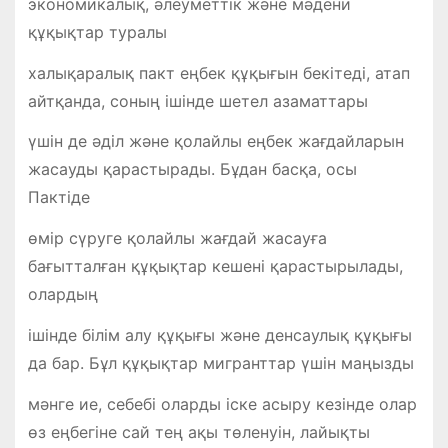
экономикалық, әлеуметтік және мәдени
құқықтар туралы
халықаралық пакт еңбек құқығын бекітеді, атап
айтқанда, соның ішінде шетел азаматтары
үшін де әділ және қолайлы еңбек жағдайларын
жасауды қарастырады. Бұдан басқа, осы
Пактіде
өмір сүруге қолайлы жағдай жасауға
бағытталған құқықтар кешені қарастырылады,
олардың
ішінде білім алу құқығы және денсаулық құқығы
да бар. Бұл құқықтар мигранттар үшін маңызды
мәнге ие, себебі оларды іске асыру кезінде олар
өз еңбегіне сай тең ақы төленуін, лайықты