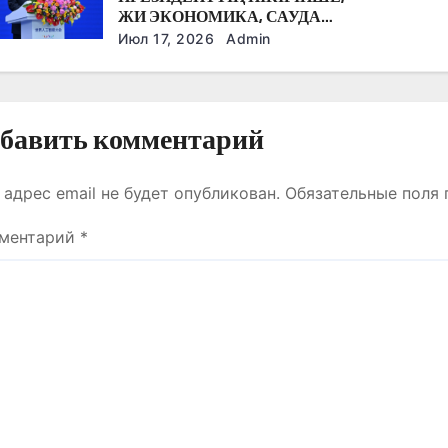
ЖИ ЭКОНОМИКА, САУДА
ЖӘНЕ ЖАҺАНДЫҚ ӨЗАРА
Июл 17, 2026
Admin
БАЙЛАНЫСТЫҢ
БОЛАШАҒЫН
АЙҚЫНДАЙТЫН,
ТОЛЫҚҚАНДЫ
бавить комментарий
ИНФРАҚҰРЫЛЫМЫ БАР
САЛАҒА АЙНАЛЫП КЕЛЕДІ
 адрес email не будет опубликован.
Обязательные поля
ментарий
*