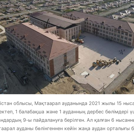
істан облысы, Мақтаарал ауданында 2021 жылы 15 ныса
ектеп, 1 балабақша және 1 ауданның дербес бөлімдері ү
ндардың 9-ы пайдалануға берілген. Ал қалған 6 нысан
аарал ауданы бөлінгеннен кейін жаңа аудан орталығы 