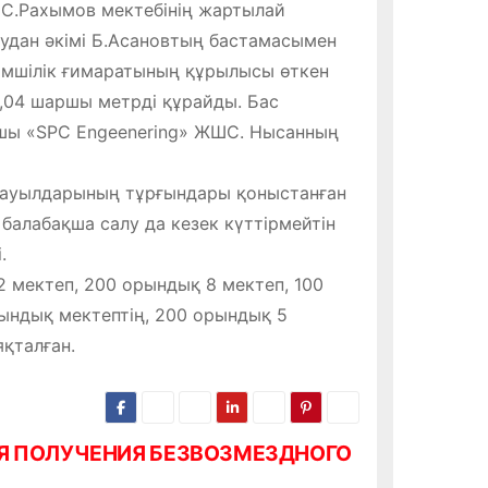
 С.Рахымов мектебінің жартылай
аудан әкімі Б.Асановтың бастамасымен
кімшілік ғимаратының құрылысы өткен
,04 шаршы метрді құрайды. Бас
ушы «SPC Engeenering» ЖШС. Нысанның
 ауылдарының тұрғындары қоныстанған
балабақша салу да кезек күттірмейтін
.
2 мектеп, 200 орындық 8 мектеп, 100
ындық мектептің, 200 орындық 5
қталған.
Я ПОЛУЧЕНИЯ БЕЗВОЗМЕЗДНОГО