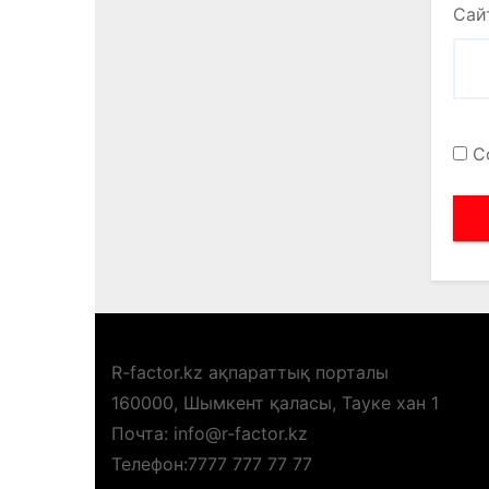
Сай
С
R-factor.kz ақпараттық порталы
160000, Шымкент қаласы, Тауке хан 1
Почта: info@r-factor.kz
Телефон:7777 777 77 77