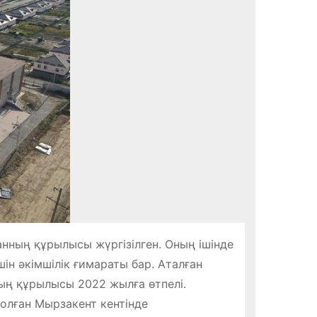
нның құрылысы жүргізілген. Оның ішінде
шін әкімшілік ғимараты бар. Аталған
ның құрылысы 2022 жылға өтпелі.
болған Мырзакент кентінде