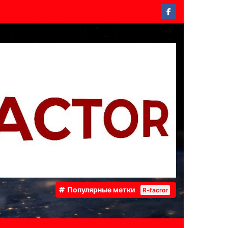
Популярные метки
R-facror