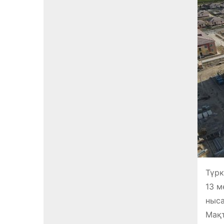
Түрк
13 м
ныса
Мақт