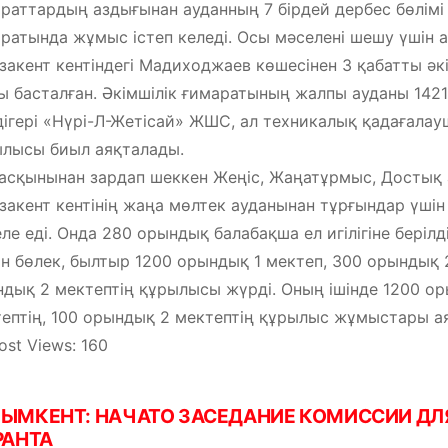
раттардың аздығынан ауданның 7 бірдей дербес бөлімі
ратында жұмыс істеп келеді. Осы мәселені шешу үшін 
акент кентіндегі Мадиходжаев көшесінен 3 қабатты ә
 басталған. Әкімшілік ғимаратының жалпы ауданы 1421
ігері «Нүрі-Л-Жетісай» ЖШС, ал техникалық қадағала
лысы биыл аяқталады.
асқынынан зардап шеккен Жеңіс, Жаңатұрмыс, Достық
акент кентінің жаңа мөлтек ауданынан тұрғындар үшін 
ле еді. Онда 280 орындық балабақша ел игілігіне берілді
н бөлек, былтыр 1200 орындық 1 мектеп, 300 орындық 
дық 2 мектептің құрылысы жүрді. Оның ішінде 1200 ор
ептің, 100 орындық 2 мектептің құрылыс жұмыстары ая
ost Views:
160
ЫМКЕНТ: НАЧАТО ЗАСЕДАНИЕ КОМИССИИ ДЛ
РАНТА