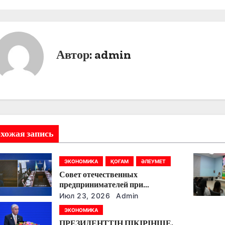
Автор:
admin
хожая запись
ЭКОНОМИКА
ҚОҒАМ
ӘЛЕУМЕТ
Совет отечественных
предпринимателей при
Правительстве РК перешел на
Июл 23, 2026
Admin
новый формат работы
ЭКОНОМИКА
ПРЕЗИДЕНТТІҢ ПІКІРІНШЕ,