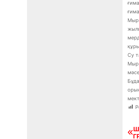
ғима
ғима
Мырз
жылы
мерд
құры
Су т
Мырз
мәсе
Бұда
орын
мект
P
Ш
Н
Г