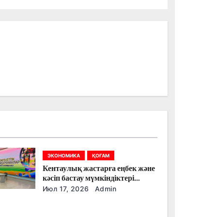
ЭКОНОМИКА
ҚОҒАМ
Кентаулық жастарға еңбек және
кәсіп бастау мүмкіндіктері
түсіндірілді
Июл 17, 2026
Admin