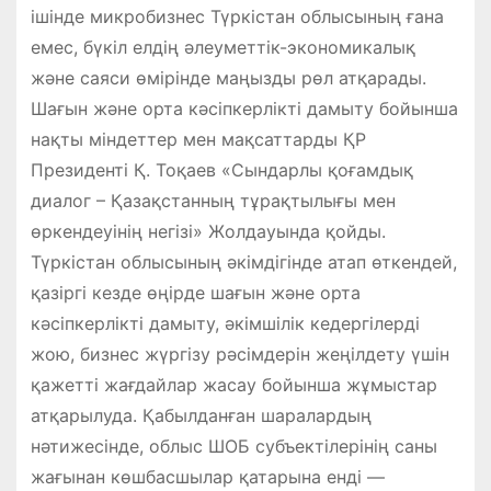
ішінде микробизнес Түркістан облысының ғана
емес, бүкіл елдің әлеуметтік-экономикалық
және саяси өмірінде маңызды рөл атқарады.
Шағын және орта кәсіпкерлікті дамыту бойынша
нақты міндеттер мен мақсаттарды ҚР
Президенті Қ. Тоқаев «Сындарлы қоғамдық
диалог – Қазақстанның тұрақтылығы мен
өркендеуінің негізі» Жолдауында қойды.
Түркістан облысының әкімдігінде атап өткендей,
қазіргі кезде өңірде шағын және орта
кәсіпкерлікті дамыту, әкімшілік кедергілерді
жою, бизнес жүргізу рәсімдерін жеңілдету үшін
қажетті жағдайлар жасау бойынша жұмыстар
атқарылуда. Қабылданған шаралардың
нәтижесінде, облыс ШОБ субъектілерінің саны
жағынан көшбасшылар қатарына енді —