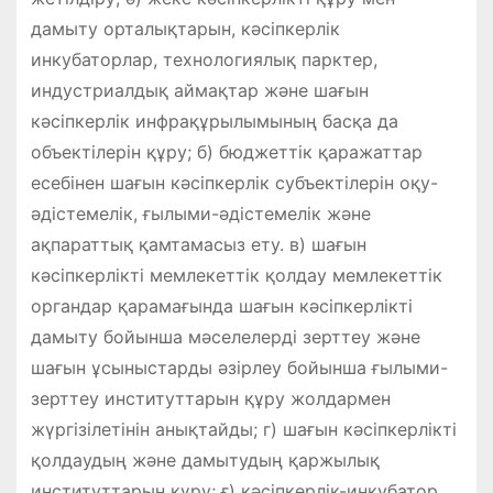
дамыту орталықтарын, кәсіпкерлік
инкубаторлар, технологиялық парктер,
индустриалдық аймақтар және шағын
кәсіпкерлік инфрақұрылымының басқа да
объектілерін құру; б) бюджеттік қаражаттар
есебінен шағын кәсіпкерлік субъектілерін оқу-
әдістемелік, ғылыми-әдістемелік және
ақпараттық қамтамасыз ету. в) шағын
кәсіпкерлікті мемлекеттік қолдау мемлекеттік
органдар қарамағында шағын кәсіпкерлікті
дамыту бойынша мәселелерді зерттеу және
шағын ұсыныстарды әзірлеу бойынша ғылыми-
зерттеу институттарын құру жолдармен
жүргізілетінін анықтайды; г) шағын кәсіпкерлікті
қолдаудың және дамытудың қаржылық
институттарын құру; ғ) кәсіпкерлік-инкубатор