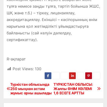
тұлға немесе заңды тұлға, тәртіп бойынша ЖШС,
ШҚ және т.б.) – тіркеу, лицензиялау,
аккредитациялау. Екіншісі – кәсіпорынның өнім
нарығына қол жетімділікті ұйымдастыруға
байланысты (сай келуін дәлелдеу,
сертификаттау).
R-ақпарат
Post Views:
130
Түркістан облысында
ТҮРКІСТАН ОБЛЫСЫ:
Н
250 мыңнан астам
Жалпы ӨНІМ КӨЛЕМІ
жұмыс орны ашылады
1,6 ЕСЕГЕ АРТТЫ
а
в