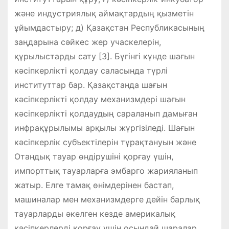
және индустриялық аймақтардың қызметін
ұйымдастыру; д) Қазақстан Республикасының
заңдарына сәйкес жер учаскелерін,
құрылыстарды сату [3]. Бүгінгі күнде шағын
кәсіпкерлікті қолдау саласында түрлі
институттар бар. Қазақстанда шағын
кәсіпкерлікті қолдау механизмдері шағын
кәсіпкерлікті қолдаудың сараланып дамыған
инфрақұрылымы арқылы жүргізіледі. Шағын
кәсіпкерлік субъектілерін тұрақтануын және
Отандық тауар өндірушіні қорғау үшін,
импорттық тауарларға эмбарго жарияланып
жатыр. Елге тамақ өнімдерінен бастап,
машиналар мен механизмдерге дейін барлық
тауарларды әкелген кезде америкалық
кәсіпкерлерді қорғау үшін осындай шаралар