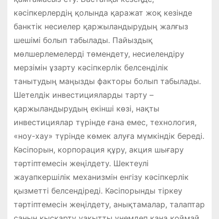
кәсіпкерлердің қолында қаражат жоқ кезінде
банктік несиелер қаржыландырудың жалғыз
шешімі болып табылады. Пайыздық
мөлшерлемелерді төмендету, несиелендіру
мерзімін ұзарту кәсіпкерлік белсенділік
танытудың маңызды факторы болып табылады.
Шетелдік инвестицияларды тарту –
қаржыландырудың екінші көзі, нақты
инвестициялар түрінде ғана емес, технология,
«ноу-хау» түрінде көмек алуға мүмкіндік береді.
Кәсіпорын, корпорация құру, акция шығару
тәртіптемесін жеңілдету. Шектеулі
жауапкершілік механизмін енгізу кәсіпкерлік
қызметті белсендіреді. Кәсіпорынды тіркеу
тәртіптемесін жеңілдету, анықтамалар, талаптар
санын қысқарту уақытты үнемдеп қана қоймай,