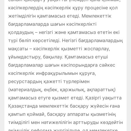
кәсіпкерлердің кәсіпкерлік құру процесіне қол
жетімділігін қамтамасыз етеді. Мемлекеттік
бағдарламаларда шағын кәсіпкерлікті
қолдаудың – негізгі және қамтамасыз ететін екі
түрі бөліп көрсетіледі. Негізгі бағдарламалардың
мақсаты – кәсіпкерлік қызметті жоспарлау,
ұйымдастыру, бақылау. Қамтамасыз етуші
бағдарламалар шағын кәсіпорындарға сәйкес
кәсіпкерлік инфрақұрылымын құруға,
ресурстардың қажетті түрлерімен
(материалдық, еңбек, қаржылық, ақпараттық)
қамтамасыз етуге қызмет етеді. Қазіргі уақытта
Қазақстанда мемлекеттік басқару жүйесін ғана
қамтып қоймай, басқару аппараты қызметінің
тиімділігі мен нәтижелілігін арттыруды көздейтін
әкімшілік реформа жүргізілуде, ол мемлекетке