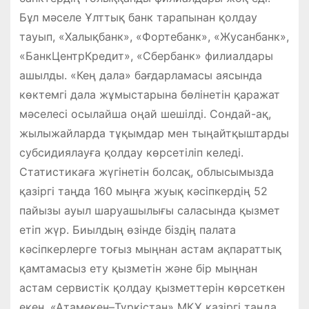
Бұл мәселе Ұлттық банк тарапынан қолдау
тауып, «Халықбанк», «Фортебанк», «Жусанбанк»,
«БанкЦентрКредит», «Сбербанк» филиалдары
ашылды. «Кең дала» бағдарламасы аясында
көктемгі дала жұмыстарына бөлінетін қаражат
мәселесі осылайша оңай шешілді. Сондай-ақ,
жылыжайларда тұқымдар мен тыңайтқыштарды
субсидиялауға қолдау көрсетіліп келеді.
Статистикаға жүгінетін болсақ, облысымызда
қазіргі таңда 160 мыңға жуық кәсіпкердің 52
пайызы ауыл шаруашылығы саласында қызмет
етіп жүр. Биылдың өзінде біздің палата
кәсіпкерлерге тоғыз мыңнан астам ақпараттық
қамтамасыз ету қызметін және бір мыңнан
астам сервистік қолдау қызметтерін көрсеткен
екен. «Атамекен–Түркістан» МҚҰ қазіргі таңда