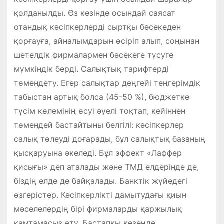
қолданылды. Өз кезінде осындай саясат
отандық кәсіпкерлерді сыртқы бәсекеден
қорғауға, айналымдарын өсіріп алып, соңынан
шетелдік фирмалармен бәсекеге түсуге
мүмкіндік берді. Салықтық тарифтерді
төмендету. Егер салықтар деңгейі теңгерімдік
табыстан артық болса (45-50 %), бюджетке
түсім көлемінің өсуі әуелі тоқтап, кейіннен
төмендей бастайтыны белгілі: кәсіпкерлер
салық төлеуді доғарады, бұл салықтық базаның
қысқаруына әкеледі. Бұл эффект «Лаффер
қисығы» деп аталады және ТМД елдерінде де,
біздің елде де байқалады. Банктік жүйедегі
өзгерістер. Кәсіпкерлікті дамытудағы қиын
мәселелердің бірі фирмаларды қаржылық
қамтамасыз ету. Бастапқы кезеңде,