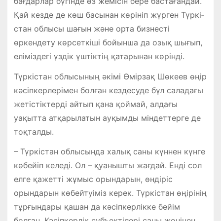
бағдарлар бүгінде өз жемісін бере бастағандай.
Қай кезде де көш басынан көрініп жүрген Түркі­
стан облысы шағын және орта бизнесті
өркендету көрсеткіші бойынша да озық шығып,
еліміздегі үздік үштіктің қатарынан көрінді.
Түркістан облысының әкімі Өмірзақ Шөкеев өңір
кәсіпкерлерімен болған кездесуде бұл саладағы
жетістіктерді айтып қана қоймай, алдағы
уақытта атқарылатын ауқымды міндеттерге де
тоқталды.
– Түркістан облысында халық саны күннен күнге
көбейіп келеді. Ол – қуанышты жағдай. Енді сол
елге қажетті жұмыс орындарын, өндіріс
орындарын көбейтуіміз керек. Түркістан өңірінің
тұрғындары қашан да кәсіпкерлікке бейім
болған. Кәсіпкерлік субъектілері саны жөнінен