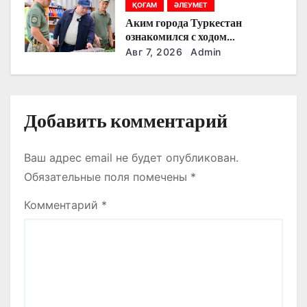
ҚОҒАМ
ӘЛЕУМЕТ
и
Аким города Туркестан
ознакомился с ходом
с
строительства военного
Авг 7, 2026
Admin
городка Национальной гвардии
я
м
Добавить комментарий
Ваш адрес email не будет опубликован.
Обязательные поля помечены
*
Комментарий
*