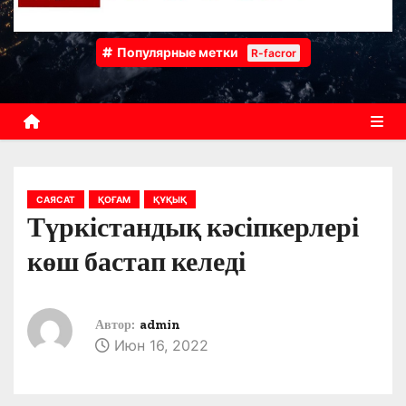
Популярные метки
R-facror
САЯСАТ
ҚОҒАМ
ҚҰҚЫҚ
Түркістандық кәсіпкерлері
көш бастап келеді
Автор:
admin
Июн 16, 2022