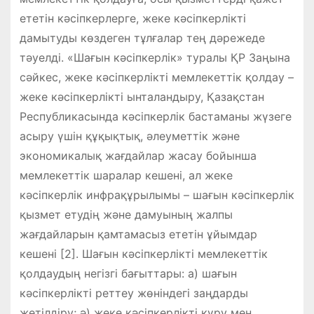
ететін кәсіпкерлерге, жеке кәсіпкерлікті
дамытуды көздеген тұлғалар тең дәрежеде
тәуелді. «Шағын кәсіпкерлік» туралы ҚР Заңына
сәйкес, жеке кәсіпкерлікті мемлекеттік қолдау –
жеке кәсіпкерлікті ынталандыру, Қазақстан
Республикасында кәсіпкерлік бастаманы жүзеге
асыру үшін құқықтық, әлеуметтік және
экономикалық жағдайлар жасау бойынша
мемлекеттік шаралар кешені, ал жеке
кәсіпкерлік инфрақұрылымы – шағын кәсіпкерлік
қызмет етудің және дамуының жалпы
жағдайларын қамтамасыз ететін ұйымдар
кешені [2]. Шағын кәсіпкерлікті мемлекеттік
қолдаудың негізгі бағыттары: а) шағын
кәсіпкерлікті реттеу жөніндегі заңдарды
жетілдіру; ә) жеке кәсіпкерлікті құру мен