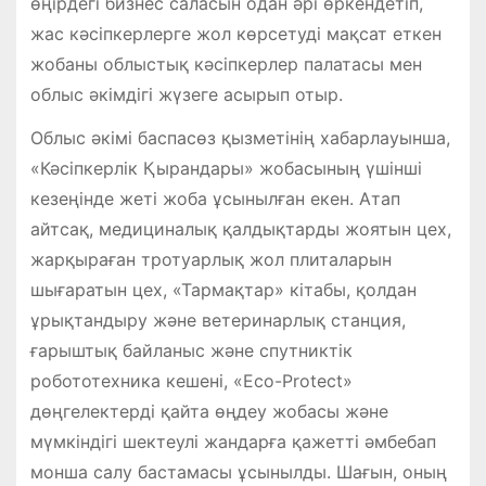
өңірдегі бизнес саласын одан әрі өркендетіп,
жас кәсіпкерлерге жол көрсетуді мақсат еткен
жобаны облыстық кәсіпкерлер палатасы мен
облыс әкімдігі жүзеге асырып отыр.
Облыс әкімі баспасөз қызметінің хабарлауынша,
«Кәсіпкерлік Қырандары» жобасының үшінші
кезеңінде жеті жоба ұсынылған екен. Атап
айтсақ, медициналық қалдықтарды жоятын цех,
жарқыраған тротуарлық жол плиталарын
шығаратын цех, «Тармақтар» кітабы, қолдан
ұрықтандыру және ветеринарлық станция,
ғарыштық байланыс және спутниктік
робототехника кешені, «Eco-Protect»
дөңгелектерді қайта өңдеу жобасы және
мүмкіндігі шектеулі жандарға қажетті әмбебап
монша салу бастамасы ұсынылды. Шағын, оның