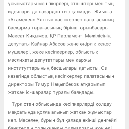
ұсыныстары мен пікірлері, өтініштері мен тың
идеялары да назардан тыс қалмады. Жиынға
«Атамекен» Ұлттық кәсіпкерлер палатасының
басқарма төрағасының бірінші орынбасары
Мақсат Қиқымов, ҚР Парламенті Мәжілісінің
депутаты Қайнар Абасов және өңірлік кеңес
мүшелері, жеке кәсіпкерлер, облыстық
мәслихаты депутаттары мен қаржы
институттарының басшылары қатысты. Өз
кезегінде облыстық кәсіпкерлер палатасының
директоры Тимур Нақыпбеков атқарылып
жатқан іс-шаралар туралы баяндады.
– Түркістан облысында кәсіпкерлерді қолдау
мақсатында қолға алынып жатқан жұмыстар
көп. Мәселен, бұрын бұл қалада екінші деңгейлі
банктердің толыққанды филиалдары жоқ еді.