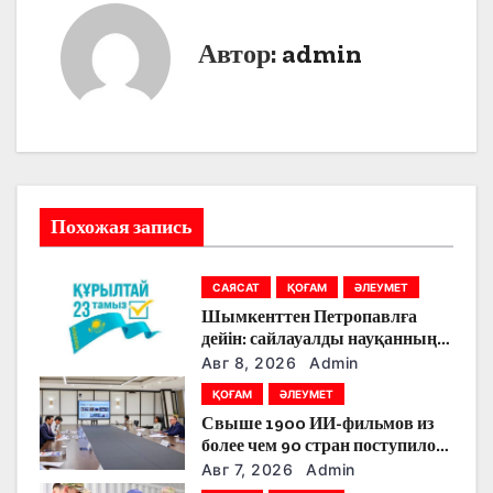
и
Автор:
admin
г
а
ц
и
Похожая запись
я
САЯСАТ
ҚОҒАМ
ӘЛЕУМЕТ
п
Шымкенттен Петропавлға
о
дейін: сайлауалды науқанның
кезекті күнінде партияларды
Авг 8, 2026
Admin
з
қандай тақырыптар
ҚОҒАМ
ӘЛЕУМЕТ
тоғыстырды
Свыше 1900 ИИ-фильмов из
а
более чем 90 стран поступило
на Astana AI Film Festival
п
Авг 7, 2026
Admin