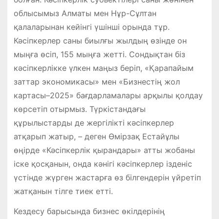
облысымыз Алматы мен Нұр-Сұлтан
қалаларынан кейінгі үшінші орында тұр.
Кәсіпкерлер саны биылғы жылдың өзінде он
мыңға өсіп, 155 мыңға жетті. Сондықтан біз
кәсіпкерлікке үлкен маңыз беріп, «Қарапайым
заттар экономикасы» мен «Бизнестің жол
картасы–2025» бағдарламалары арқылы қолдау
көрсетіп отырмыз. Түркістандағы
құрылыстарды де жергілікті кәсіпкерлер
атқарып жатыр, – деген Өмірзақ Естайұлы
өңірде «Кәсіпкерлік қырандары» атты жобаны
іске қосқанын, онда кәнігі кәсіпкерлер ізденіс
үстінде жүрген жастарға өз білгендерін үйретіп
жатқанын тілге тиек етті.
Кездесу барысында бизнес өкілдерінің