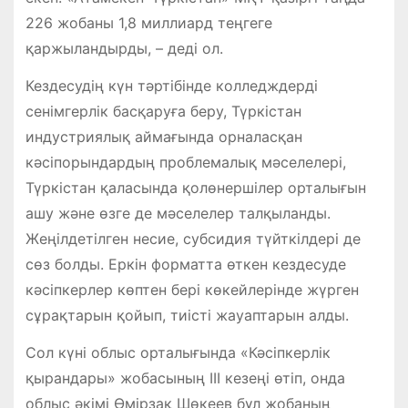
226 жобаны 1,8 миллиард теңгеге
қаржыландырды, – деді ол.
Кездесудің күн тәртібінде колледждерді
сенімгерлік басқаруға беру, Түркістан
индустриялық аймағында орналасқан
кәсіпорындардың проблемалық мәселелері,
Түркістан қаласында қолөнершілер орталығын
ашу және өзге де мәселелер талқыланды.
Жеңілдетілген несие, субсидия түйткілдері де
сөз болды. Еркін форматта өткен кездесуде
кәсіпкерлер көптен бері көкейлерінде жүрген
сұрақтарын қойып, тиісті жауаптарын алды.
Сол күні облыс орталығында «Кәсіпкерлік
қырандары» жобасының ІІІ кезеңі өтіп, онда
облыс әкімі Өмірзақ Шөкеев бұл жобаның