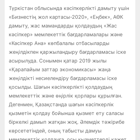
Түркістан облысында кәсіпкерлікті дамыту үшін
«Бизнестің жол картасы-2020», «Еңбек», АӨК
дамыту, жас мамандарды қолдаудың «Жас
кәсіпкер» мемлекеттік бағдарламалары және
«Кәсіпкер Ана» көпбалалы отбасыларды
жеңілдікпен қаржыландыру бағдарламасы іске
асырылуда. Сонымен қатар 2019 жылы
«Қарапайым заттар экономикасы» жаңа
жеңілдікті несиелендіру бағдарламасы іске
қосылды. Шағын кәсіпкерлікті қолдаудың
мемлекеттік және өңірлік қорлары құрылған.
Дегенмен, Қазақстанда шағын кәсіпкерлік
қызметін қолдау бойынша қызмет ету саласы
біркелкі дамып жатқан жоқ. Әлемдік тәжірибе
көрсететіндей, оның табысты дамуы
мемлекеттік қолдауға, осы қызметтерді қажет