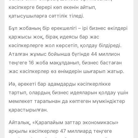
кәсіпкерге берері көп екенін айтып,
қатысушыларға сәттілік тіледі.
Бұл жобаның бір ерекшелігі – ірі бизнес өкілдері
қаржысы жоқ, бірақ идеясы бар жас
кәсіпкерлерге жол көрсетіп, қолдау білдіреді.
Аталған жұмыс бойынша бүгінде 44 миллион
теңгеге 16 жоба мақұлданып, бизнес бастаған
жас кәсіпкерлер өз өнімдерін шығарып жатыр.
Иә, әрекеті бар адамдарды кәсіпкерлікке
тартып, олардың бизнес идеяларын қолдау үшін
мемлекет тарапынан да көптеген мүмкіндіктер
қарастырылған.
Айталық, «Қарапайым заттар экономикасы»
арқылы кәсіпкерлер 47 миллиард теңгеге