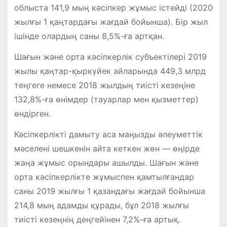
облыста 141,9 мың кәсіпкер жұмыс істейді (2020
жылғы 1 қаңтардағы жағдай бойынша). Бір жыл
ішінде олардың саны 8,5%-ға артқан.
Шағын және орта кәсіпкерлік субъектілері 2019
жылы қаңтар-қыркүйек айларында 449,3 млрд
теңгеге немесе 2018 жылдың тиісті кезеңіне
132,8%-ға өнімдер (тауарлар мен қызметтер)
өндірген.
Кәсіпкерлікті дамыту аса маңызды әлеуметтік
мәселені шешкенін айта кеткен жөн — өңірде
жаңа жұмыс орындары ашылды. Шағын және
орта кәсіпкерлікте жұмыспен қамтылғандар
саны 2019 жылғы 1 қазандағы жағдай бойынша
214,8 мың адамды құрады, бұл 2018 жылғы
тиісті кезеңнің деңгейінен 7,2%-ға артық.