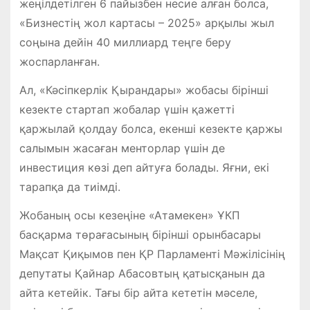
жеңілдетілген 6 пайызбен несие алған болса,
«Бизнестің жол картасы – 2025» арқылы жыл
соңына дейін 40 миллиард теңге беру
жоспарланған.
Ал, «Кәсіпкерлік Қырандары» жобасы бірінші
кезекте стартап жобалар үшін қажетті
қаржылай қолдау болса, екенші кезекте қаржы
салымын жасаған менторлар үшін де
инвестиция көзі деп айтуға болады. Яғни, екі
тарапқа да тиімді.
Жобаның осы кезеңіне «Атамекен» ҰКП
басқарма төрағасының бірінші орынбасары
Мақсат Қиқымов пен ҚР Парламенті Мәжілісінің
депутаты Қайнар Абасовтың қатысқанын да
айта кетейік. Тағы бір айта кететін мәселе,