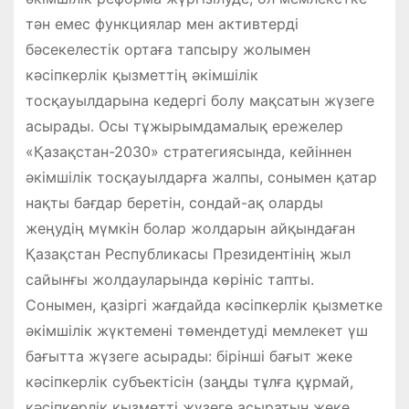
тән емес функциялар мен активтерді
бәсекелестік ортаға тапсыру жолымен
кәсіпкерлік қызметтің әкімшілік
тосқауылдарына кедергі болу мақсатын жүзеге
асырады. Осы тұжырымдамалық ережелер
«Қазақстан-2030» стратегиясында, кейіннен
әкімшілік тосқауылдарға жалпы, сонымен қатар
нақты бағдар беретін, сондай-ақ оларды
жеңудің мүмкін болар жолдарын айқындаған
Қазақстан Республикасы Президентінің жыл
сайынғы жолдауларында көрініс тапты.
Сонымен, қазіргі жағдайда кәсіпкерлік қызметке
әкімшілік жүктемені төмендетуді мемлекет үш
бағытта жүзеге асырады: бірінші бағыт жеке
кәсіпкерлік субъектісін (заңды тұлға құрмай,
кәсіпкерлік қызметті жүзеге асыратын жеке