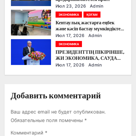
Правительстве РК перешел на
з
Июл 23, 2026
Admin
новый формат работы
ЭКОНОМИКА
ҚОҒАМ
а
Кентаулық жастарға еңбек
және кәсіп бастау мүмкіндіктері
п
түсіндірілді
Июл 17, 2026
Admin
и
ЭКОНОМИКА
ПРЕЗИДЕНТТІҢ ПІКІРІНШЕ,
с
ЖИ ЭКОНОМИКА, САУДА
ЖӘНЕ ЖАҺАНДЫҚ ӨЗАРА
Июл 17, 2026
Admin
я
БАЙЛАНЫСТЫҢ
БОЛАШАҒЫН
м
АЙҚЫНДАЙТЫН,
ТОЛЫҚҚАНДЫ
Добавить комментарий
ИНФРАҚҰРЫЛЫМЫ БАР
САЛАҒА АЙНАЛЫП КЕЛЕДІ
Ваш адрес email не будет опубликован.
Обязательные поля помечены
*
Комментарий
*