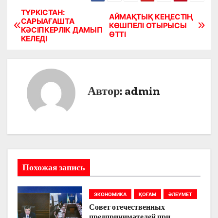
ТҮРКІСТАН:
Н
АЙМАҚТЫҚ КЕҢЕСТІҢ
САРЫАҒАШТА
КӨШПЕЛІ ОТЫРЫСЫ
КӘСІПКЕРЛІК ДАМЫП
а
ӨТТІ
КЕЛЕДІ
в
и
Автор:
admin
г
а
ц
и
Похожая запись
я
п
ЭКОНОМИКА
ҚОҒАМ
ӘЛЕУМЕТ
Совет отечественных
о
предпринимателей при