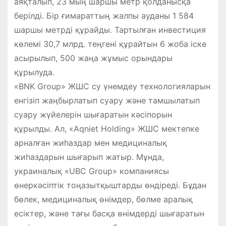
аяқталып, 23 мың шаршы метр қолданысқа
берілді. Бір ғимараттың жалпы ауданы 1 584
шаршы метрді құрайды. Тартылған инвестиция
көлемі 30,7 млрд. теңгені құрайтын 6 жоба іске
асырылып, 500 жаңа жұмыс орындары
құрылуда.
«BNK Group» ЖШС су үнемдеу технологияларын
енгізіп жаңбырлатып суару және тамшылатып
суару жүйелерін шығаратын кәсіпорын
құрылды. Ал, «Aqniet Holding» ЖШС мектепке
арналған жиһаздар мен медициналық
жиһаздарын шығарып жатыр. Мұнда,
украиналық «UBC Group» компаниясы
өнеркәсіптік тоңазытқыштарды өндіреді. Бұдан
бөлек, медициналық өнімдер, бөлме аралық
есіктер, және тағы басқа өнімдерді шығаратын