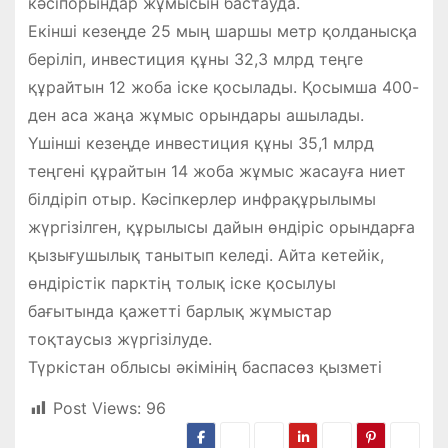
кәсіпорындар жұмысын бастауда.
Екінші кезеңде 25 мың шаршы метр қолданысқа
беріліп, инвестиция құны 32,3 млрд теңге
құрайтын 12 жоба іске қосылады. Қосымша 400-
ден аса жаңа жұмыс орындары ашылады.
Үшінші кезеңде инвестиция құны 35,1 млрд
теңгені құрайтын 14 жоба жұмыс жасауға ниет
білдіріп отыр. Кәсіпкерлер инфрақұрылымы
жүргізілген, құрылысы дайын өндіріс орындарға
қызығушылық танытып келеді. Айта кетейік,
өндірістік парктің толық іске қосылуы
бағытында қажетті барлық жұмыстар
тоқтаусыз жүргізілуде.
Түркістан облысы әкімінің баспасөз қызметі
Post Views:
96