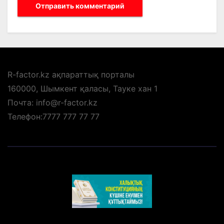
R-factor.kz ақпараттық порталы
160000, Шымкент қаласы, Тауке хан 1
Почта: info@r-factor.kz
Телефон:7777 777 77 77