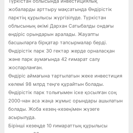
Түркістан облысында инвестициялық
жобаларды арттыру мақсатында Өндірістік
парктің құрылысы жүргізілуде. Түркістан
облысының әкімі Дархан Сатыбалды ондағы
өндіріс орындарын аралады. Жауапты
басшыларға бірқатар тапсырмалар берді.
Өндірістік парк 30 гектар жерде орналасқан
және парк аумағында 42 ғимарат салу
жоспарланған.
Өндіріс аймағына тартылатын жеке инвестиция
көлемі 98 млрд теңге құрайтын болады.
Өндірістік парк толығымен іске қосылған соң
2000-нан аса жаңа жұмыс орындары ашылатын
болады. Жоба кезең-кезеңімен жүзеге
асырылуда.
Бірінші кезеңде 10 ғимараттың құрылысы