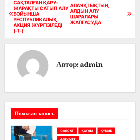
Н
САҚТАЛҒАН ҚАРУ-
АЛАЯҚТЫҚТЫҢ
ЖАРАҚТЫ САТЫП АЛУ
а
АЛДЫН АЛУ
БОЙЫНША
ШАРАЛАРЫ
РЕСПУБЛИКАЛЫҚ
в
ЖАЛҒАСУДА
АКЦИЯ ЖҮРГІЗІЛЕДІ
(-1-)
и
г
а
Автор:
admin
ц
и
я
п
Похожая запись
о
САЯСАТ
ҚОҒАМ
ҚҰҚЫҚ
з
ӘЛЕУМЕТ