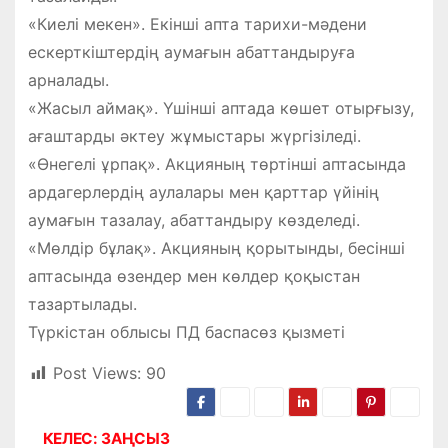
«Киелі мекен». Екінші апта тарихи-мәдени
ескерткіштердің аумағын абаттандыруға
арналады.
«Жасыл аймақ». Үшінші аптада көшет отырғызу,
ағаштарды әктеу жұмыстары жүргізіледі.
«Өнегелі ұрпақ». Акцияның төртінші аптасында
ардагерлердің аулалары мен қарттар үйінің
аумағын тазалау, абаттандыру көзделеді.
«Мөлдір бұлақ». Акцияның қорытынды, бесінші
аптасында өзендер мен көлдер қоқыстан
тазартылады.
Түркістан облысы ПД баспасөз қызметі
Post Views:
90
КЕЛЕС: ЗАҢСЫЗ