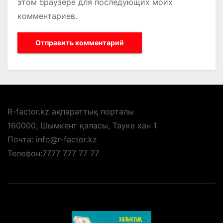
этом браузере для последующих моих
комментариев.
R-factor.kz ақпараттық порталы
160000, Шымкент қаласы, Тауке хан 1
Почта: info@r-factor.kz
Телефон:7777 777 77 77