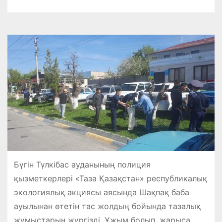
Бүгін Түлкібас ауданының полиция
қызметкерлері «Таза Қазақстан» республикалық
экологиялық акциясы аясында Шақпақ баба
ауылынан өтетін тас жолдың бойында тазалық
жұмыстарын жүргізді. Ұжым болып, жарыса