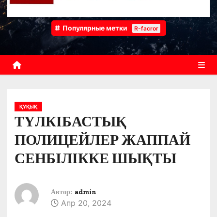
Популярные метки
R-facror
ҚҰҚЫҚ
ТҮЛКІБАСТЫҚ
ПОЛИЦЕЙЛЕР ЖАППАЙ
СЕНБІЛІККЕ ШЫҚТЫ
Автор:
admin
Апр 20, 2024