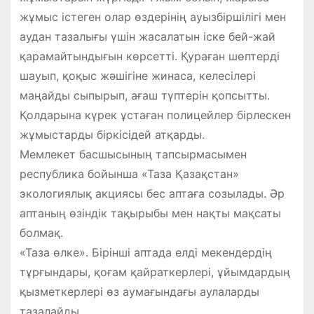
жұмыс істеген олар өздерінің ауызбіршілігі мен
аудан тазалығы үшін жасалатын іске бей-жай
қарамайтындығын көрсетті. Қураған шөптерді
шауып, қоқыс жәшігіне жинаса, келесілері
маңайды сыпырып, ағаш түптерін қопсытты.
Қолдарына күрек ұстаған полицейлер бірлескен
жұмыстарды біркісідей атқарды.
Мемлекет басшысының тапсырмасымен
республика бойынша «Таза Қазақстан»
экологиялық акциясы бес аптаға созылады. Әр
аптаның өзіндік тақырыбы мен нақты мақсаты
болмақ.
«Таза өлке». Бірінші аптада елді мекендердің
тұрғындары, қоғам қайраткерлері, ұйымдардың
қызметкерлері өз аумағындағы аулаларды
тазалайды.