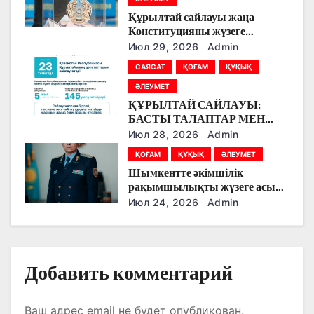
а
Құрылтай сайлауы жаңа
Конституцияны жүзеге
п
асырудың алғашқы кезеңі
Июл 29, 2026
Admin
болады
САЯСАТ
ҚОҒАМ
ҚҰҚЫҚ
и
ӘЛЕУМЕТ
с
ҚҰРЫЛТАЙ САЙЛАУЫ:
БАСТЫ ТАЛАПТАР МЕН
я
ЕРЕКШЕЛІКТЕР
Июл 28, 2026
Admin
ҚОҒАМ
ҚҰҚЫҚ
ӘЛЕУМЕТ
м
Шымкентте әкімшілік
рақымшылықты жүзеге асыру
қорытындылары шығарылды
Июл 24, 2026
Admin
Добавить комментарий
Ваш адрес email не будет опубликован.