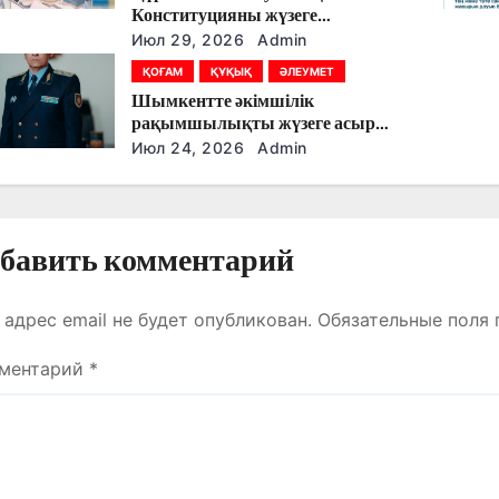
Конституцияны жүзеге
асырудың алғашқы кезеңі
Июл 29, 2026
Admin
болады
ҚОҒАМ
ҚҰҚЫҚ
ӘЛЕУМЕТ
Шымкентте әкімшілік
рақымшылықты жүзеге асыру
қорытындылары шығарылды
Июл 24, 2026
Admin
бавить комментарий
 адрес email не будет опубликован.
Обязательные поля
ментарий
*