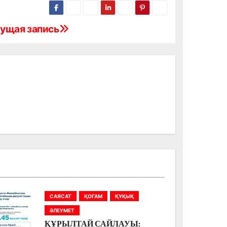
ущая запись
САЯСАТ
ҚОҒАМ
ҚҰҚЫҚ
ӘЛЕУМЕТ
ҚҰРЫЛТАЙ САЙЛАУЫ: