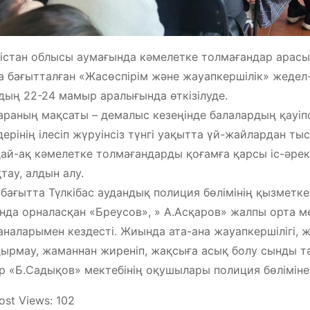
істан облысы аумағында кәмелетке толмағандар арас
а бағытталған «Жасөспірім және жауапкершілік» жеде
ың 22-24 мамыр аралығында өткізілуде.
араның мақсаты – демалыс кезеңінде балалардың қауіпс
дерінің ілесіп жүруінсіз түнгі уақытта үй-жайлардан т
ай-ақ кәмелетке толмағандарды қоғамға қарсы іс-әре
тау, алдын алу.
бағытта Түлкібас аудандық полиция бөлімінің қызметкер
нда орналасқан «Бреусов», » А.Асқаров» жалпы орта 
аналарымен кездесті. Жиында ата-ана жауапкершілігі,
ырмау, жаманнан жиреніп, жақсыға асық болу сынды тәр
р «Б.Садықов» мектебінің оқушылары полиция бөліміне
ost Views:
102