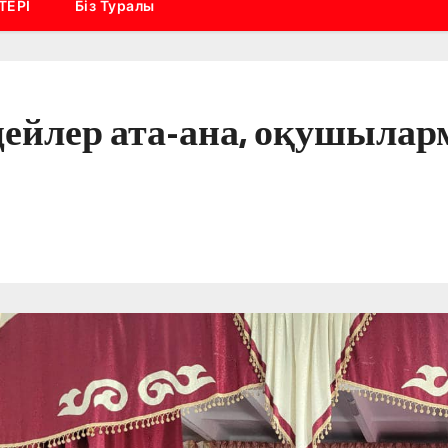
ТЕРІ
Біз Туралы
ейлер ата-ана, оқушыларм