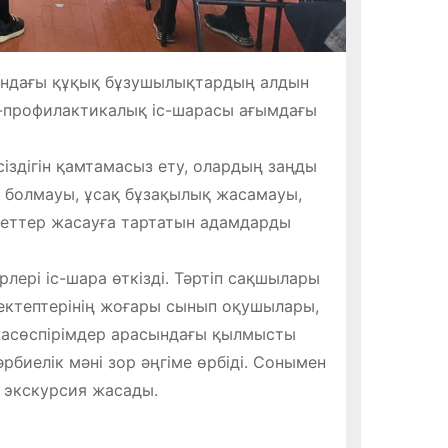
ындағы құқық бұзушылықтардың алдын
л-профилактикалық іс-шарасы ағымдағы
іздігін қамтамасыз ету, олардың заңды
ыс болмауы, ұсақ бұзақылық жасамауы,
кеттер жасауға тартатын адамдарды
лері іс-шара өткізді. Тәртіп сақшылары
мектептерінің жоғары сынып оқушылары,
 жасөспірімдер арасындағы қылмысты
биелік мәні зор әңгіме өрбіді. Сонымен
 экскурсия жасады.