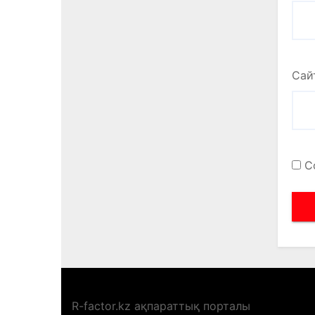
Сай
С
R-factor.kz ақпараттық порталы