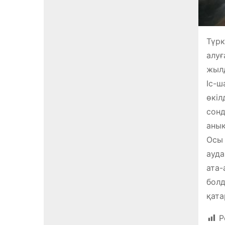
Түрк
алуғ
жылд
Іс-ш
өкіл
сонд
анық
Осы 
ауда
ата-
болд
қата
P