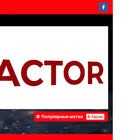
Популярные метки
R-facror