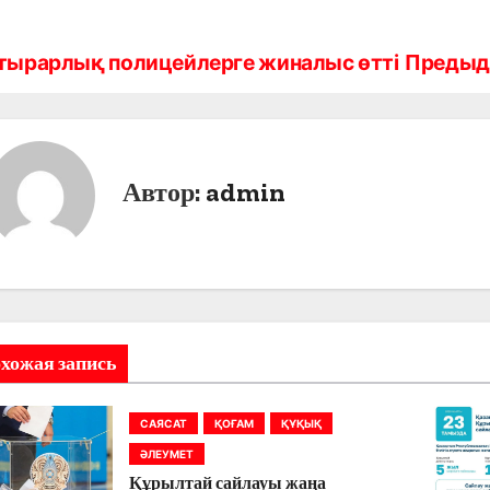
тырарлық полицейлерге жиналыс өтті
Предыд
Автор:
admin
хожая запись
САЯСАТ
ҚОҒАМ
ҚҰҚЫҚ
ӘЛЕУМЕТ
Құрылтай сайлауы жаңа