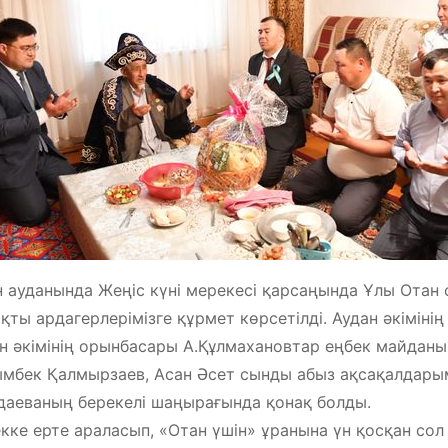
н ауданында Жеңіс күні мерекесі қарсаңында Ұлы Отан
қты ардагерлерімізге құрмет көрсетілді. Аудан әкіміні
н әкімінің орынбасары А.Құлмахановтар еңбек майданы
мбек Қалмырзаев, Асан Әсет сынды абыз ақсақалдары
даеваның берекелі шаңырағында қонақ болды.
кке ерте араласып, «Отан үшін» ұранына үн қосқан сол