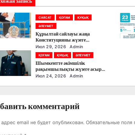
хожая запись
САЯСАТ
ҚОҒАМ
ҚҰҚЫҚ
ӘЛЕУМЕТ
Құрылтай сайлауы жаңа
Конституцияны жүзеге
асырудың алғашқы кезеңі
Июл 29, 2026
Admin
болады
ҚОҒАМ
ҚҰҚЫҚ
ӘЛЕУМЕТ
Шымкентте әкімшілік
рақымшылықты жүзеге асыру
қорытындылары шығарылды
Июл 24, 2026
Admin
бавить комментарий
 адрес email не будет опубликован.
Обязательные поля