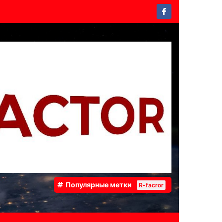
Популярные метки
R-facror