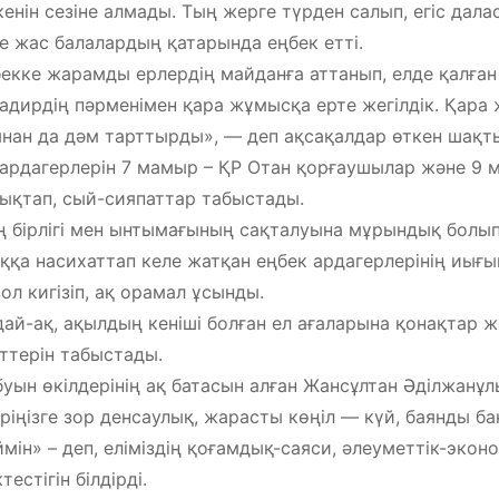
кенін сезіне алмады. Тың жерге түрден салып, егіс дала
де жас балалардың қатарында еңбек етті.
екке жарамды ерлердің майданға аттанып, елде қалған 
адирдің пәрменімен қара жұмысқа ерте жегілдік. Қара
нан да дәм тарттырды», — деп ақсақалдар өткен шақты
ардагерлерін 7 мамыр – ҚР Отан қорғаушылар және 9 м
ықтап, сый-сияпаттар табыстады.
ң бірлігі мен ынтымағының сақталуына мұрындық болып
ққа насихаттап келе жатқан еңбек ардагерлерінің иығы
ол кигізіп, ақ орамал ұсынды.
ай-ақ, ақылдың кеніші болған ел ағаларына қонақтар 
ттерін табыстады.
буын өкілдерінің ақ батасын алған Жансұлтан Әділжанұл
ріңізге зор денсаулық, жарасты көңіл — күй, баянды б
ймін» – деп, еліміздің қоғамдық-саяси, әлеуметтік-эко
тестігін білдірді.