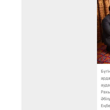
Бүгі
арда
ауда
Рахы
Әбіл
Еңбе