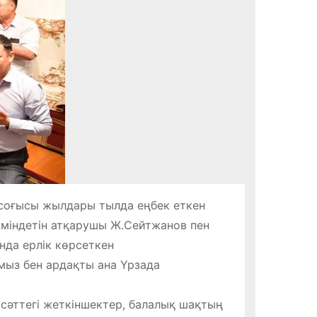
 соғысы жылдары тылда еңбек еткен
ң міндетін атқарушы Ж.Сейтжанов пен
нда ерлік көрсеткен
мыз бен ардақты ана Үрзада
 сәттегі жеткіншектер, балалық шақтың