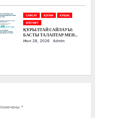
САЯСАТ
ҚОҒАМ
ҚҰҚЫҚ
ӘЛЕУМЕТ
ҚҰРЫЛТАЙ САЙЛАУЫ:
БАСТЫ ТАЛАПТАР МЕН
ЕРЕКШЕЛІКТЕР
Июл 28, 2026
Admin
 помечены
*