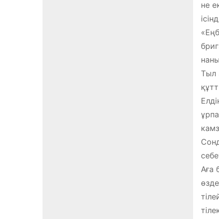
не е
ісін
«Еңб
бриг
наны
Тыл 
құтт
Елді
ұрпа
камз
Сонд
себе
Аға 
өзде
тіле
тілек