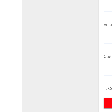
Ema
Сай
С