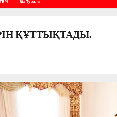
ТЕРІ
Біз Туралы
РІН ҚҰТТЫҚТАДЫ.