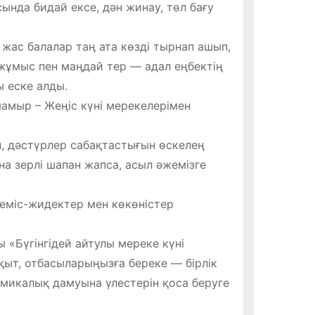
сында бидай ексе, дән жинау, төл бағу
жас балалар таң ата көзді тырнап ашып,
 жұмыс пен маңдай тер — адал еңбектің
 еске алды.
амыр – Жеңiс күні мерекелерімен
, дәстүрлер сабақтастығын өскелең
на зерлі шапан жапса, асыл әжемізге
жеміс-жидектер мен көкөністер
ы «Бүгінгідей айтулы мереке күні
ақыт, отбасыларыңызға береке — бірлік
номикалық дамуына үлестерін қоса беруге