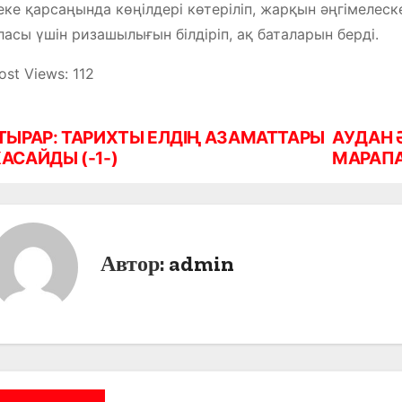
ке қарсаңында көңілдері көтеріліп, жарқын әңгімелес
асы үшін ризашылығын білдіріп, ақ баталарын берді.
ost Views:
112
ТЫРАР: ТАРИХТЫ ЕЛДІҢ АЗАМАТТАРЫ
АУДАН 
АСАЙДЫ (-1-)
МАРАП
Автор:
admin