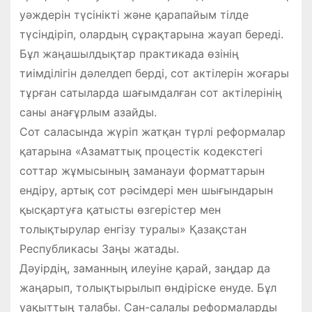
уәждерін түсінікті және қарапайым тілде
түсіндіріп, олардың сұрақтарына жауап береді.
Бұл жаңашылдықтар практикада өзінің
тиімділігін дәлелдеп берді, сот актілерін жоғары
тұрған сатыларда шағымдалған сот актілерінің
саны анағұрлым азайды.
Сот саласында жүріп жатқан түрлі реформалар
қатарына «Азаматтық процестік кодекстегі
соттар жұмысының заманауи форматтарын
ендіру, артық сот рәсімдері мен шығындарын
қысқартуға қатысты өзгерістер мен
толықтырулар енгізу туралы» Қазақстан
Республикасы Заңы жатады.
Дәуірдің, заманның илеуіне қарай, заңдар да
жаңарып, толықтырылып өндіріске енуде. Бұл
уақыттың талабы. Сан-салалы реформаларды