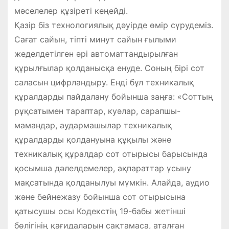
мәселелер құзіреті кеңейді.
Қазір біз технологиялық дәуірде өмір сүрудеміз.
Сағат сайын, тіпті минут сайын ғылыми
жеделдетілген әрі автоматтандырылған
құрылғылар қолданысқа енуде. Соның бірі сот
саласын цифрландыру. Енді бұл техникалық
құралдарды пайдалану бойынша заңға: «Соттың
рұқсатымен тараптар, куәлар, сарапшы-
мамандар, аудармашылар техникалық
құралдарды қолдануына құқылы және
техникалық құралдар сот отырысы барысында
қосымша дәлелдемелер, ақпараттар ұсыну
мақсатында қолданылуы мүмкін. Алайда, аудио
және бейнежазу бойынша сот отырысына
қатысушы осы Кодекстің 19-бабы жетінші
бөлігінің қағидаларын сақтамаса, аталған