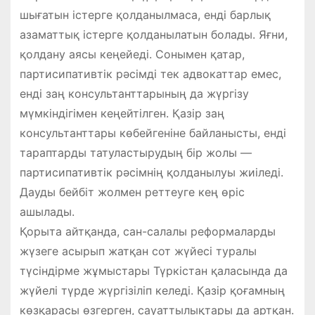
шығатын істерге қолданылмаса, енді барлық
азаматтық істерге қолданылатын болады. Яғни,
қолдану аясы кеңейеді. Сонымен қатар,
партисипативтік рәсімді тек адвокаттар емес,
енді заң консультанттарының да жүргізу
мүмкіндігімен кеңейтілген. Қазір заң
консультанттары көбейгеніне байланысты, енді
тараптарды татуластырудың бір жолы —
партисипативтік рәсімнің қолданылуы жиіледі.
Дауды бейбіт жолмен реттеуге кең өріс
ашылады.
Қорыта айтқанда, сан-салалы реформаларды
жүзеге асырып жатқан сот жүйесі туралы
түсіндірме жұмыстары Түркістан қаласында да
жүйелі түрде жүргізіліп келеді. Қазір қоғамның
көзқарасы өзгерген, сауаттылықтары да артқан.