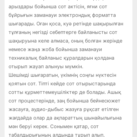
арыздары бойынша сот актісін, яғни сот
бұйрығын заманауи электрондық форматта
шығарады. Оған қоса, куә ретінде шақырылған
тұлғаның негізді себептерге байланысты сот
шақыруына келе алмаса, оның болған жерінде
немесе жаңа жоба бойынша заманауи
техникалық байланыс құралдарын қолдана
отырып жауап алынуы мүмкін.
Шешімді шығаратын, үкімнің соңғы нүктесін
қоятын сот. Тіпті кейде сот отырыстарында
сотты құрметтемеушіліктер де болады. Ашық
сот процестерінде, заң бойынша бейнесюжет
жасауға, аудио-дыбыс жазуға рұқсат етілген
жағдайда олар да ақпараттың шынайылығына
мән беруі керек. Сонымен қатар, сот
табалдырығының алдында тұрып алып,