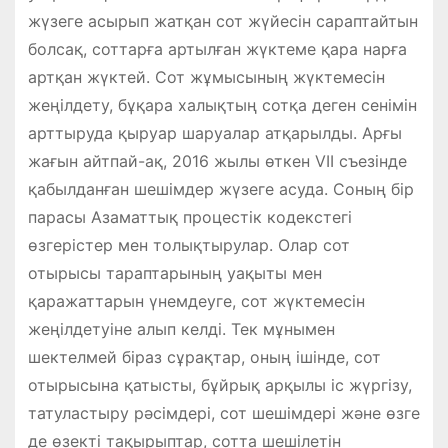
жүзеге асырып жатқан сот жүйесін сараптайтын
болсақ, соттарға артылған жүктеме қара нарға
артқан жүктей. Сот жұмысының жүктемесін
жеңілдету, бұқара халықтың сотқа деген сенімін
арттыруда қыруар шаруалар атқарылды. Арғы
жағын айтпай-ақ, 2016 жылы өткен VII съезінде
қабылданған шешімдер жүзеге асуда. Соның бір
парасы Азаматтық процестік кодекстегі
өзгерістер мен толықтырулар. Олар сот
отырысы тараптарының уақыты мен
қаражаттарын үнемдеуге, сот жүктемесін
жеңілдетуіне алып келді. Тек мұнымен
шектелмей біраз сұрақтар, оның ішінде, сот
отырысына қатысты, бұйрық арқылы іс жүргізу,
татуластыру рәсімдері, сот шешімдері және өзге
де өзекті тақырыптар, сотта шешілетін