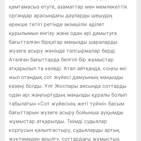
қамтамасыз етуге, азаматтар мен мемлекеттік
органдар арасындағы дауларды шешудің
ерекше тетігі ретінде әкімшілік әділет
құрылымын енгізу және одан әрі дамытуға
бағытталған бірқатар маңызды шараларды
жүзеге асыру жөнінде тапсырмалар берді.
Аталған бағыттарда белгілі бір жұмыстар
атқарылып та келеді. Атап айтқанда, соңғы екі
жыл отандық сот жүйесі дамуының маңызды
кезеңі болды. Ұлт Жоспары аясында соттарды
одан әрі жаңғыртудың маңызды құралы болып
табылатын «Сот жүйесінің жеті түйіні» басым
бағыттарын жүзеге асыру бойынша ауқымды
жұмыстар атқарылды. Тиімді судьялар
корпусын қалыптастыру, судьяларды артық
жүктемеден арылту, соттардағы жұмыстың