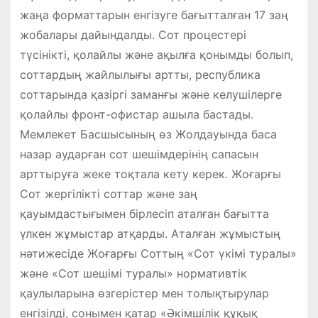
жаңа форматтарын енгізуге бағытталған 17 заң
жобалары дайындалды. Сот процестері
түсінікті, қолайлы және ақылға қонымды болып,
соттардың жайлылығы артты, республика
соттарында қазіргі заманғы және келушілерге
қолайлы фронт-офистар ашыла бастады.
Мемлекет Басшысының өз Жолдауында баса
назар аударған сот шешімдерінің сапасын
арттыруға жеке тоқтала кету керек. Жоғарғы
Сот жергілікті соттар және заң
қауымдастығымен бірлесіп аталған бағытта
үлкен жұмыстар атқарды. Аталған жұмыстың
нәтижесіде Жоғарғы Соттың «Сот үкімі туралы»
және «Сот шешімі туралы» нормативтік
қаулыларына өзгерістер мен толықтырулар
енгізілді, сонымен қатар «Әкімшілік құқық