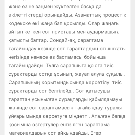
және өзіне заңмен жүктелген басқа да
өкілеттіктерді орындайды. Азаматтық процестік
кодекске екі жаңа бап қосылды. Олар жаңағы
айтып кеткен сот приставы мен аудармашыға
қатысты баптар. Сондай-ақ, сараптама
тағайындау кезінде сот тараптардың өтінішхаты
негізінде немесе өз бастамасы бойынша
тағайындайды. Тұлға сарапшыға қоюға тиіс
сұрақтарды сотқа ұсынып, жауап алуға құқылы.
Сарапшының қорытындысында көрсетілуі тиіс
сұрақтарды сот белгілейді. Сот қатысушы
тараптан ұсынылған сұрақтарды қабылдамауы
жөнінде сот сараптамасын тағайындау туралы
ұйғарымында көрсетуге міндетті. Аталған бапқа
қосымша өзгертулер енгізілген сараптама
материалдарын сот айқындайды. Егер