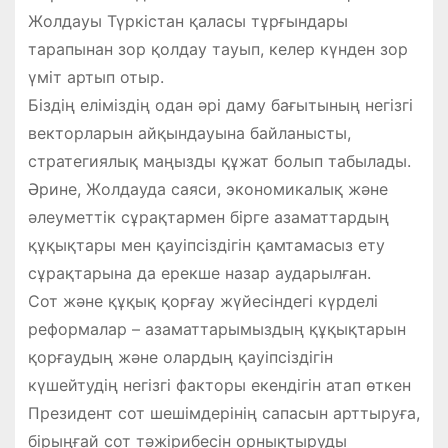
Жолдауы Түркістан қаласы тұрғындары
тарапынан зор қолдау тауып, келер күнден зор
үміт артып отыр.
Біздің еліміздің одан әрі даму бағытының негізгі
векторларын айқындауына байланысты,
стратегиялық маңызды құжат болып табылады.
Әрине, Жолдауда саяси, экономикалық және
әлеуметтік сұрақтармен бірге азаматтардың
құқықтары мен қауіпсіздігін қамтамасыз ету
сұрақтарына да ерекше назар аударылған.
Сот және құқық қорғау жүйесіндегі күрделі
реформалар – азаматтарымыздың құқықтарын
қорғаудың және олардың қауіпсіздігін
күшейтудің негізгі факторы екендігін атап өткен
Президент сот шешімдерінің сапасын арттыруға,
бірыңғай сот тәжірибесін орнықтыруды