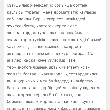
бұзушылық жөніндегі іс бойынша соттың
қаулысы туралы» жаңа нормативтік қаулысы
қабылданды. Бұрын егер сот шешімдері
жүйеленбеген, көптеген керек емес
ақпараттардан тұрса және қарапайым
азаматтарға түсініксіз және қол жетімді болмай
«ауыр» заң тілінде жазылса, қазір сот
актілерінің нысаны мен тілі күрт өзгерді. Сот
актілері қысқа және үйлесімді, заң
терминологиясының артық «кептелуінсіз»
жазыла бастады, халықаралық соттардағыдай
анық құрылымы мен бөлімдердің нөмірленуі
бар, тараптардың әрбір дәйектеріне уәжделген
жауаптардан тұрады.Ең бастысы, енді іс
бойынша шешім жариялағаннан кейін судья
процес қатысушыларына қабылданған шешімнің