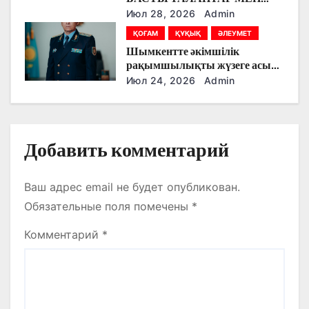
я
ЕРЕКШЕЛІКТЕР
Июл 28, 2026
Admin
ҚОҒАМ
ҚҰҚЫҚ
ӘЛЕУМЕТ
м
Шымкентте әкімшілік
рақымшылықты жүзеге асыру
қорытындылары шығарылды
Июл 24, 2026
Admin
Добавить комментарий
Ваш адрес email не будет опубликован.
Обязательные поля помечены
*
Комментарий
*