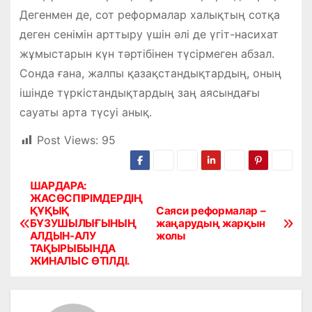
Дегенмен де, сот реформалар халықтың сотқа
деген сенімін арттыру үшін әлі де үгіт-насихат
жұмыстарын күн тәртібінен түсірмеген абзал.
Сонда ғана, жалпы қазақстандықтардың, оның
ішінде түркістандықтардың заң аясындағы
сауаты арта түсуі анық.
Post Views:
95
ШАРДАРА:
Н
ЖАСӨСПІРІМДЕРДІҢ
ҚҰҚЫҚ
Саяси реформалар –
а
БҰЗУШЫЛЫҒЫНЫҢ
жаңарудың жарқын
АЛДЫН-АЛУ
жолы
в
ТАҚЫРЫБЫНДА
ЖИНАЛЫС ӨТІЛДІ.
и
г