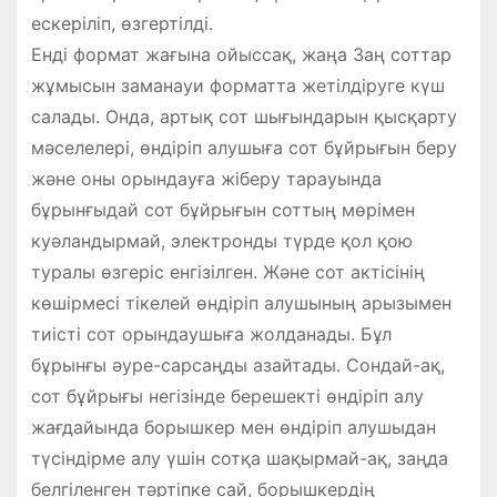
ескеріліп, өзгертілді.
Енді формат жағына ойыссақ, жаңа Заң соттар
жұмысын заманауи форматта жетілдіруге күш
салады. Онда, артық сот шығындарын қысқарту
мәселелері, өндіріп алушыға сот бұйрығын беру
және оны орындауға жіберу тарауында
бұрынғыдай сот бұйрығын соттың мөрімен
куәландырмай, электронды түрде қол қою
туралы өзгеріс енгізілген. Және сот актісінің
көшірмесі тікелей өндіріп алушының арызымен
тиісті сот орындаушыға жолданады. Бұл
бұрынғы әуре-сарсаңды азайтады. Сондай-ақ,
сот бұйрығы негізінде берешекті өндіріп алу
жағдайында борышкер мен өндіріп алушыдан
түсіндірме алу үшін сотқа шақырмай-ақ, заңда
белгіленген тәртіпке сай, борышкердің