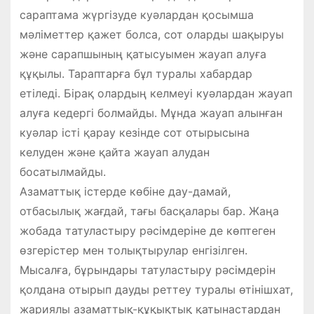
сараптама жүргізуде куәлардан қосымша
мәліметтер қажет болса, сот оларды шақыруы
және сарапшының қатысуымен жауап алуға
құқылы. Тараптарға бұл туралы хабардар
етіледі. Бірақ олардың келмеуі куәлардан жауап
алуға кедергі болмайды. Мұнда жауап алынған
куәлар істі қарау кезінде сот отырысына
келуден және қайта жауап алудан
босатылмайды.
Азаматтық істерде көбіне дау-дамай,
отбасылық жағдай, тағы басқалары бар. Жаңа
жобада татуластыру рәсімдеріне де көптеген
өзгерістер мен толықтырулар енгізілген.
Мысалға, бұрындары татуластыру рәсімдерін
қолдана отырып дауды реттеу туралы өтінішхат,
жариялы азаматтық-құқықтық қатынастардан