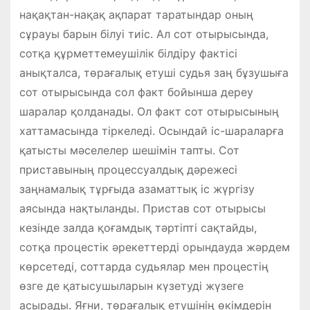
нақақтан-нақақ ақпарат таратындар оның
сұрауы барын білуі тиіс. Ал сот отырысында,
сотқа құрметтемеушілік білдіру фактісі
анықталса, төрағалық етуші судья заң бұзушыға
сот отырысында сол факт бойынша дереу
шаралар қолданады. Ол факт сот отырысының
хаттамасында тіркеледі. Осындай іс-шараларға
қатысты мәселелер шешімін тапты. Сот
приставының процессуалдық дәрежесі
заңнамалық тұрғыда азаматтық іс жүргізу
аясында нақтыланды. Пристав сот отырысы
кезінде залда қоғамдық тәртіпті сақтайды,
сотқа процестік әрекеттерді орындауда жәрдем
көрсетеді, соттарда судьялар мен процестің
өзге де қатысушыларын күзетуді жүзеге
асырады. Яғни, төрағалық етушінің өкімдерін