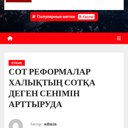
Популярные метки
R-facror
ҚҰҚЫҚ
СОТ РЕФОРМАЛАР
ХАЛЫҚТЫҢ СОТҚА
ДЕГЕН СЕНІМІН
АРТТЫРУДА
Автор:
admin