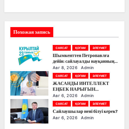
а
ц
и
Похожая запись
я
САЯСАТ
ҚОҒАМ
ӘЛЕУМЕТ
п
Шымкенттен Петропавлға
о
дейін: сайлауалды науқанның
кезекті күнінде партияларды
Авг 8, 2026
Admin
з
қандай тақырыптар
САЯСАТ
ҚОҒАМ
ӘЛЕУМЕТ
тоғыстырды
ЖАСАНДЫ ИНТЕЛЛЕКТ
а
ЕҢБЕК НАРЫҒЫН
ӨЗГЕРТУДЕ: ПАРТИЯЛАР
п
Авг 6, 2026
Admin
БІЛІМ БЕРУ МЕН БОЛАШАҚ
САЯСАТ
ҚОҒАМ
ӘЛЕУМЕТ
МАМАНДЫҚТАРДЫ
и
Сайлаушылар нені білуі керек?
ТАЛҚЫЛАДЫ
Авг 6, 2026
Admin
с