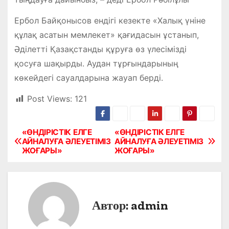
Ербол Байқонысов ендігі кезекте «Халық үніне
құлақ асатын мемлекет» қағидасын ұстанып,
Әділетті Қазақстанды құруға өз үлесімізді
қосуға шақырды. Аудан тұрғындарының
көкейдегі сауалдарына жауап берді.
Post Views:
121
«ӨНДІРІСТІК ЕЛГЕ
«ӨНДІРІСТІК ЕЛГЕ
Н
АЙНАЛУҒА ӘЛЕУЕТІМІЗ
АЙНАЛУҒА ӘЛЕУЕТІМІЗ
ЖОҒАРЫ»
ЖОҒАРЫ»
а
в
и
Автор:
admin
г