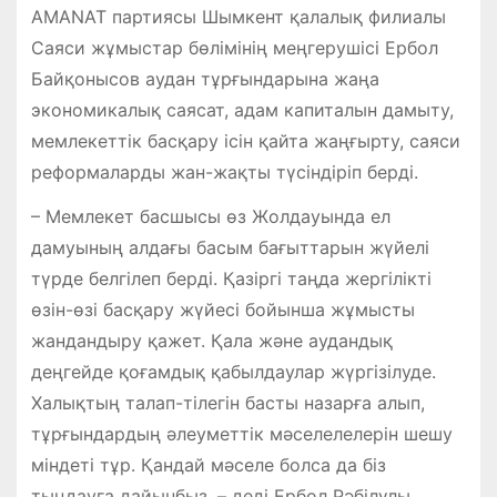
AMANAT партиясы Шымкент қалалық филиалы
Саяси жұмыстар бөлімінің меңгерушісі Ербол
Байқонысов аудан тұрғындарына жаңа
экономикалық саясат, адам капиталын дамыту,
мемлекеттік басқару ісін қайта жаңғырту, саяси
реформаларды жан-жақты түсіндіріп берді.
– Мемлекет басшысы өз Жолдауында ел
дамуының алдағы басым бағыттарын жүйелі
түрде белгілеп берді. Қазіргі таңда жергілікті
өзін-өзі басқару жүйесі бойынша жұмысты
жандандыру қажет. Қала және аудандық
деңгейде қоғамдық қабылдаулар жүргізілуде.
Халықтың талап-тілегін басты назарға алып,
тұрғындардың әлеуметтік мәселелелерін шешу
міндеті тұр. Қандай мәселе болса да біз
тыңдауға дайынбыз, – деді Ербол Рәбілұлы