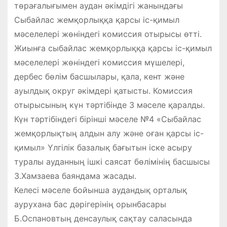
төрағалығымен аудан әкімдігі жанындағы
Сыбайлас жемқорлыққа қарсы іс-қимыл
мәселелері жөніндегі комиссия отырысы өтті.
Жиынға сыбайлас жемқорлыққа қарсы іс-қимыл
мәселелері жөніндегі комиссия мүшелері,
дербес бөлім басшылары, қала, кент және
ауылдық округ әкімдері қатысты. Комиссия
отырысының күн тәртібінде 3 мәселе қаралды.
Күн тәртібіндегі бірінші мәселе №4 «Сыбайлас
жемқорлықтың алдын алу және оған қарсы іс-
қимыл» Үлгілік базалық бағытын іске асыру
туралы ауданның ішкі саясат бөлімінің басшысы
З.Хамзаева баяндама жасады.
Келесі мәселе бойынша аудандық орталық
аурухана бас дәрігерінің орынбасары
Б.Оспановтың денсаулық сақтау саласында