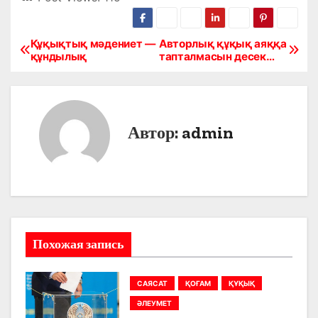
Құқықтық мәдениет —
Авторлық құқық аяққа
Н
құндылық
тапталмасын десек…
а
в
Автор:
admin
и
г
а
ц
Похожая запись
и
я
САЯСАТ
ҚОҒАМ
ҚҰҚЫҚ
п
ӘЛЕУМЕТ