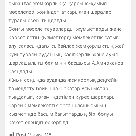
сыбацлас жемқорлыққа қарсы іс-қимыл
мәселелері жөніндегі атқарылған шаралар
туралы есебі тыңдалды.
Соңғы мәселе тауарларды, жұмыстарды және
көрсетілетін қызметтерді мемлекеттік сатып
алу саласындағы сыбайлас жемқорлықтың жай-
күйі туралы ауданның кәсіпкерлік және ауыл
шаруашылығы бөлімінің басшысы А.Амирханов
баяндады.
Жиын соңында ауданда жемқорлық деңгейін
төмендету бойынша бірқатар ұсыныстар
тыңдалып, қоғам індетімен күрес шаралары
барлық мемлекеттік орган басшысының
қызметінде басым бағыттардың бірі болуы
қажет екендігі ескертілді.
Post Views:
115