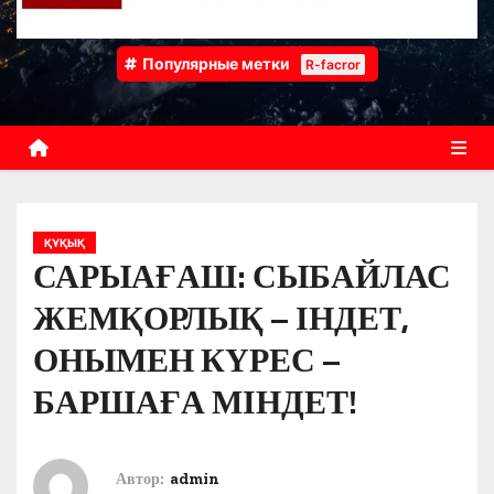
Популярные метки
R-facror
ҚҰҚЫҚ
САРЫАҒАШ: СЫБАЙЛАС
ЖЕМҚОРЛЫҚ – ІНДЕТ,
ОНЫМЕН КҮРЕС –
БАРШАҒА МІНДЕТ!
Автор:
admin