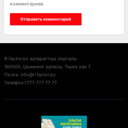
комментариев.
R-factor.kz ақпараттық порталы
160000, Шымкент қаласы, Тауке хан 1
Почта: info@r-factor.kz
Телефон:7777 777 77 77