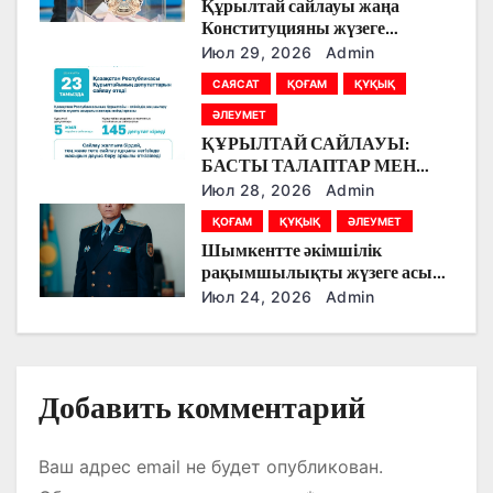
Құрылтай сайлауы жаңа
о
Конституцияны жүзеге
асырудың алғашқы кезеңі
Июл 29, 2026
Admin
з
болады
САЯСАТ
ҚОҒАМ
ҚҰҚЫҚ
а
ӘЛЕУМЕТ
ҚҰРЫЛТАЙ САЙЛАУЫ:
п
БАСТЫ ТАЛАПТАР МЕН
ЕРЕКШЕЛІКТЕР
Июл 28, 2026
Admin
и
ҚОҒАМ
ҚҰҚЫҚ
ӘЛЕУМЕТ
с
Шымкентте әкімшілік
рақымшылықты жүзеге асыру
я
қорытындылары шығарылды
Июл 24, 2026
Admin
м
Добавить комментарий
Ваш адрес email не будет опубликован.